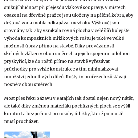
snižují hlučnost při přejezdu vlakové soupravy. V místech
osazení na dřevěné pražce jsou uloženy na příčná žebra, aby
dešťová voda mohla odkapávat mezi oky. Výškově jsou
srovnány tak, aby vznikala rovná plocha v celé šíři kolejiště.
Výhoda kompozitních mřížkových roštů je také ve velké
možnosti úprav přímo na stavbě. Díky provázanosti
skelných vláken v obou směrech a jejich spojením odolnou
pryskyřicí, lze do roštů přímo na stavbě vyřezávat
průchodky pro svislé konstrukce a tím minimalizovat
množství jednotlivých dílců. Rošty i v prořezech zůstávají
nosné v obou směrech.
Most přes řeku Sázavu v Ratajích tak dostal nejen nový nátěr,
ale také díky změnou materiálu pochůzných ploch se zvýšil
komfort a bezpečnost pro osoby údržby, které po mostě
musí procházet.