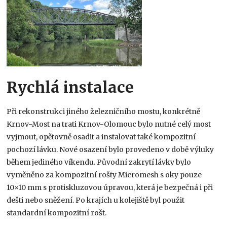
Rychlá instalace
Při rekonstrukci jiného železničního mostu, konkrétně
Krnov-Most na trati Krnov-Olomouc bylo nutné celý most
vyjmout, opětovně osadit a instalovat také kompozitní
pochozí lávku. Nové osazení bylo provedeno v době výluky
během jediného víkendu. Původní zakrytí lávky bylo
vyměněno za kompozitní rošty Micromesh s oky pouze
10×10 mm s protiskluzovou úpravou, která je bezpečná i při
dešti nebo sněžení. Po krajích u kolejiště byl použit
standardní kompozitní rošt.