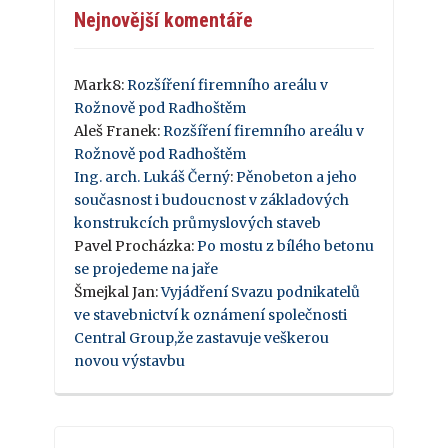
Nejnovější komentáře
Mark8
:
Rozšíření firemního areálu v
Rožnově pod Radhoštěm
Aleš Franek
:
Rozšíření firemního areálu v
Rožnově pod Radhoštěm
Ing. arch. Lukáš Černý
:
Pěnobeton a jeho
současnost i budoucnost v základových
konstrukcích průmyslových staveb
Pavel Procházka
:
Po mostu z bílého betonu
se projedeme na jaře
Šmejkal Jan
:
Vyjádření Svazu podnikatelů
ve stavebnictví k oznámení společnosti
Central Group,že zastavuje veškerou
novou výstavbu