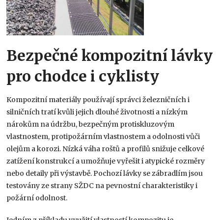
Bezpečné kompozitní lávky
pro chodce i cyklisty
Kompozitní materiály používají správci železničních i
silničních tratí kvůli jejich dlouhé životnosti a nízkým
nárokům na údržbu, bezpečným protiskluzovým
vlastnostem, protipožárním vlastnostem a odolnosti vůči
olejům a korozi. Nízká váha roštů a profilů snižuje celkové
zatížení konstrukcí a umožňuje vyřešit i atypické rozměry
nebo detaily při výstavbě. Pochozí lávky se zábradlím jsou
testovány ze strany SŽDC na pevnostní charakteristiky i
požární odolnost.
Jedním z příkladu využití vlastností kompozitu je