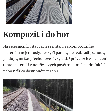
Kompozit i do hor
Na železničních stavbách se instalují z kompozitního
materiálu nejen rošty, desky či panely, ale i zábradlí, schody,
poklopy, mříže, přechodové lávky atd. Správci železnic ocení
tento materiál i v nepříznivých povětrnostních podmínkách
nebo v těžko dostupném terénu.