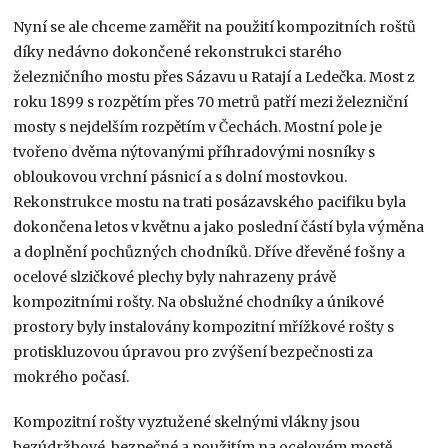
Nyní se ale chceme zaměřit na použití kompozitních roštů
díky nedávno dokončené rekonstrukci starého
železničního mostu přes Sázavu u Ratají a Ledečka. Most z
roku 1899 s rozpětím přes 70 metrů patří mezi železniční
mosty s nejdelším rozpětím v Čechách. Mostní pole je
tvořeno dvěma nýtovanými příhradovými nosníky s
obloukovou vrchní pásnicí a s dolní mostovkou.
Rekonstrukce mostu na trati posázavského pacifiku byla
dokončena letos v květnu a jako poslední částí byla výměna
a doplnění pochůzných chodníků. Dříve dřevěné fošny a
ocelové slzičkové plechy byly nahrazeny právě
kompozitními rošty. Na obslužné chodníky a únikové
prostory byly instalovány kompozitní mřížkové rošty s
protiskluzovou úpravou pro zvýšení bezpečnosti za
mokrého počasí.
Kompozitní rošty vyztužené skelnými vlákny jsou
bezúdržbové, bezpečné a použitím na ocelovém mostě