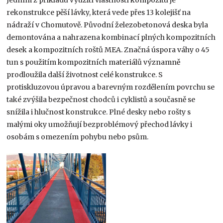
rekonstrukce pěší lávky, která vede přes 13 kolejišť na
nádraží v Chomutově. Původní železobetonová deska byla
demontována a nahrazena kombinací plných kompozitních
desek a kompozitních roštů MEA. Značná úspora váhy o 45
tun s použitím kompozitních materiálů významně
prodloužila další životnost celé konstrukce. S
protiskluzovou úpravou a barevným rozdělením povrchu se
také zvýšila bezpečnost chodců i cyklistů a současně se
snížila i hlučnost konstrukce. Plné desky nebo rošty s
malými oky umožňují bezproblémový přechod lávky i
osobám s omezením pohybu nebo psům.