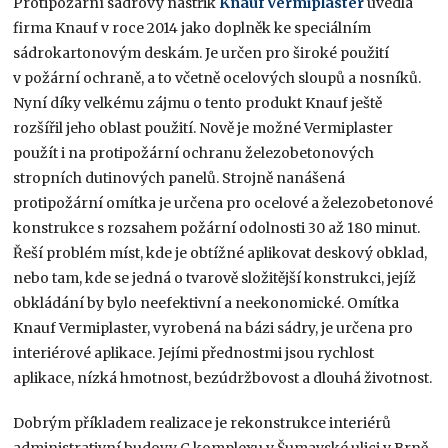
Protipožární sádrový nástřik
Knauf Vermiplaster
uvedla
firma Knauf v roce 2014 jako doplněk ke speciálním
sádrokartonovým deskám. Je určen pro široké použití
v požární ochraně, a to včetně ocelových sloupů a nosníků.
Nyní díky velkému zájmu o tento produkt Knauf ještě
rozšířil jeho oblast použití. Nově je možné Vermiplaster
použít i na protipožární ochranu železobetonových
stropních dutinových panelů. Strojně nanášená
protipožární omítka je určena pro ocelové a železobetonové
konstrukce s rozsahem požární odolnosti 30 až 180 minut.
Řeší problém míst, kde je obtížné aplikovat deskový obklad,
nebo tam, kde se jedná o tvarově složitější konstrukci, jejíž
obkládání by bylo neefektivní a neekonomické. Omítka
Knauf Vermiplaster, vyrobená na bázi sádry, je určena pro
interiérové aplikace. Jejími přednostmi jsou rychlost
aplikace, nízká hmotnost, bezúdržbovost a dlouhá životnost.
Dobrým příkladem realizace je rekonstrukce interiérů
administrativní budovy C komplexu v Šumavské ulici v Brně,