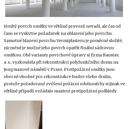
Hrubý povrch omítky ve většině provozů nevadí, ale čas od
času se vyskytne požadavek na uhlazení jeho povrchu.
Samotné hlazení povrchu Vermiplasteru je poměrně složité,
nicméně je možné jeho povrch opatřit finální sádrovou
omítkou. Obě varianty povrchové úpravy si firma Baustav,
a. s., vyzkoušela při rekonstrukci polyfunkčního domu na
Jungmanově náměstí v Praze. Protipožární omítky jsou
obecně vhodné pro rekonstrukce budov všeho druhu,
protože požadované zvýšení požární odolnosti by si jinak ve
většině případů vyžádalo masivní protipožární podhledy.