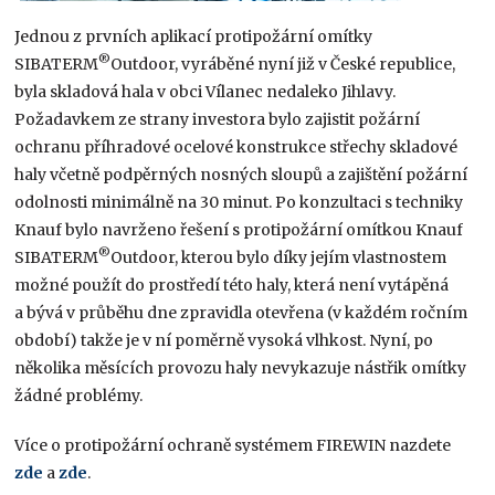
Jednou z prvních aplikací protipožární omítky
®
SIBATERM
Outdoor, vyráběné nyní již v České republice,
byla skladová hala v obci Vílanec nedaleko Jihlavy.
Požadavkem ze strany investora bylo zajistit požární
ochranu příhradové ocelové konstrukce střechy skladové
haly včetně podpěrných nosných sloupů a zajištění požární
odolnosti minimálně na 30 minut. Po konzultaci s techniky
Knauf bylo navrženo řešení s protipožární omítkou Knauf
®
SIBATERM
Outdoor, kterou bylo díky jejím vlastnostem
možné použít do prostředí této haly, která není vytápěná
a bývá v průběhu dne zpravidla otevřena (v každém ročním
období) takže je v ní poměrně vysoká vlhkost. Nyní, po
několika měsících provozu haly nevykazuje nástřik omítky
žádné problémy.
Více o protipožární ochraně systémem FIREWIN nazdete
zde
a
zde
.