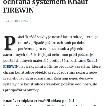
ochrana systémem Knauf
FIREWIN
24. 5. 2018 13:47
P
áteří každé stavby je nosná konstrukce, kterou je
nutné v případě požáru ochránit po dobu
potřebnou pro evakuaci osob a příjezdu
záchranných složek. Nejlepší ochranou proti požáru je
použití vhodných materiálů protipožární ochrany.
Knauf
FIREWIN
nabízí kvalitní a účinné produkty a systémy, které
chrání konstrukce objektů před působením požáru nebo
před jeho rychlým rozšířením. Zahrnují nejen deskové
systémy pro konstrukce s vysokou požární odolností, ale
i protipožární omítky.
Knauf Vermiplaster rozšířil oblast použití