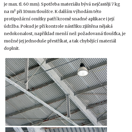
je max. tl. 60 mm). Spotřeba materiálu bývá nejčastěji 7 kg
na m² při 10mm tloušťce. K dalším výhodám této
protipožární omítky patří kromě snadné aplikace i její
údržba. Pokud je při kontrole nástřiku zjištěna nějaká
nedokonalost, například menší než požadovaná tloušťka, je
možné jej jednoduše přestříkat, a tak chybějící materiál
doplnit.