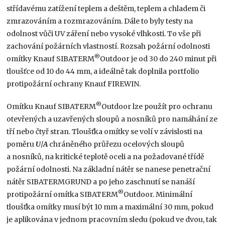
střídavému zatížení teplem a deštěm, teplem a chladem či
zmrazováním a rozmrazováním. Dále to byly testy na
odolnost vůči UV záření nebo vysoké vlhkosti. To vše při
zachování požárních vlastností. Rozsah požární odolnosti
®
omítky Knauf SIBATERM
Outdoor je od 30 do 240 minut při
tloušťce od 10 do 44 mm, a ideálně tak doplnila portfolio
protipožární ochrany Knauf FIREWIN.
®
Omítku Knauf SIBATERM
Outdoor lze použít pro ochranu
otevřených a uzavřených sloupů a nosníků pro namáhání ze
tří nebo čtyř stran. Tloušťka omítky se volí v závislosti na
poměru
U
/
A
chráněného průřezu ocelových sloupů
a nosníků, na kritické teplotě oceli a na požadované třídě
požární odolnosti. Na základní nátěr se nanese penetrační
nátěr SIBATERMGRUND a po jeho zaschnutí se nanáší
®
protipožární omítka SIBATERM
Outdoor. Minimální
tloušťka omítky musí být 10 mm a maximální 30 mm, pokud
je aplikována v jednom pracovním sledu (pokud ve dvou, tak