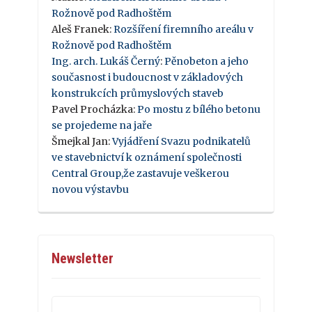
Rožnově pod Radhoštěm
Aleš Franek
:
Rozšíření firemního areálu v
Rožnově pod Radhoštěm
Ing. arch. Lukáš Černý
:
Pěnobeton a jeho
současnost i budoucnost v základových
konstrukcích průmyslových staveb
Pavel Procházka
:
Po mostu z bílého betonu
se projedeme na jaře
Šmejkal Jan
:
Vyjádření Svazu podnikatelů
ve stavebnictví k oznámení společnosti
Central Group,že zastavuje veškerou
novou výstavbu
Newsletter