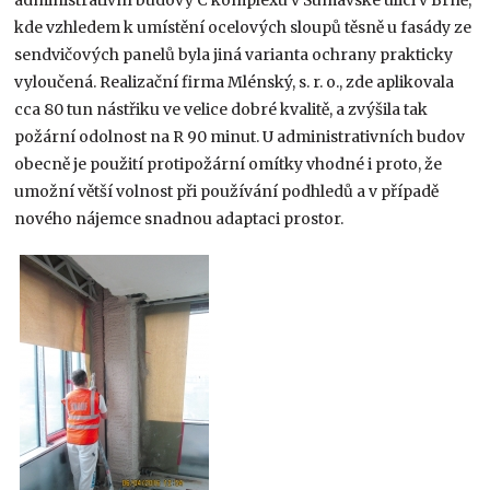
kde vzhledem k umístění ocelových sloupů těsně u fasády ze
sendvičových panelů byla jiná varianta ochrany prakticky
vyloučená. Realizační firma Mlénský, s. r. o., zde aplikovala
cca 80 tun nástřiku ve velice dobré kvalitě, a zvýšila tak
požární odolnost na R 90 minut. U administrativních budov
obecně je použití protipožární omítky vhodné i proto, že
umožní větší volnost při používání podhledů a v případě
nového nájemce snadnou adaptaci prostor.