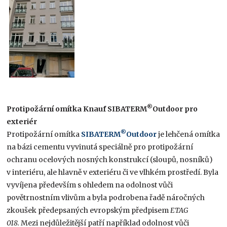
®
Protipožární omítka Knauf SIBATERM
Outdoor pro
exteriér
®
Protipožární omítka
SIBATERM
Outdoor
je lehčená omítka
na bázi cementu vyvinutá speciálně pro protipožární
ochranu ocelových nosných konstrukcí (sloupů, nosníků)
v interiéru, ale hlavně v exteriéru či ve vlhkém prostředí. Byla
vyvíjena především s ohledem na odolnost vůči
povětrnostním vlivům a byla podrobena řadě náročných
zkoušek předepsaných evropským předpisem
ETAG
018.
Mezi nejdůležitější patří například odolnost vůči