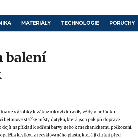
MIKA
MATERIÁLY
TECHNOLOGIE
PORUCHY
 balení
k
jednané výrobky k zákazníkovi dorazily vždy v pořádku.
cí betonové stříšky místy dotyku, která jsou pak při dopravě
lo dojít například k odření barvy nebo k mechanickému poškození.
opatřila krytkou z recyklovaného plastu, která ji chrání před