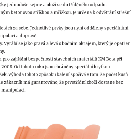
íšky jednoduše sejme a uloží se do tříděného odpadu.
ěným betonovou stříškou a mřížkou. Je určena k odvětrání střešní
letách za sebe. Jednotlivé prvky jsou nyní odděleny speciálními
nipulaci a dopravě.
y. Vyrábí se jako pravá a levá s bočním okrajem, který je opatřen
hy.
m pro zajištění bezpečnosti stavebních materiálů KM Beta při
 2008. Od tohoto roku jsou chráněny speciální krytkou
šek. Výhoda tohoto způsobu balení spočívá v tom, že počet kusů
 ale zákazník má garantováno, že prvotřídní zboží dostane bez
a manipulaci.