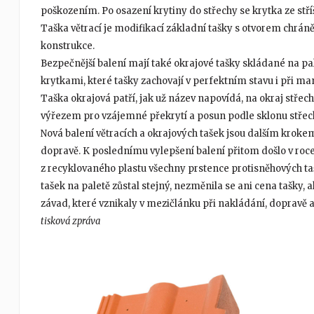
poškozením. Po osazení krytiny do střechy se krytka ze stř
Taška větrací je modifikací základní tašky s otvorem chrán
konstrukce.
Bezpečnější balení mají také okrajové tašky skládané na pa
krytkami, které tašky zachovají v perfektním stavu i při ma
Taška okrajová patří, jak už název napovídá, na okraj střech
výřezem pro vzájemné překrytí a posun podle sklonu střec
Nová balení větracích a okrajových tašek jsou dalším kroke
dopravě. K poslednímu vylepšení balení přitom došlo v roce
z recyklovaného plastu všechny prstence protisněhových ta
tašek na paletě zůstal stejný, nezměnila se ani cena tašky,
závad, které vznikaly v mezičlánku při nakládání, dopravě 
tisková zpráva