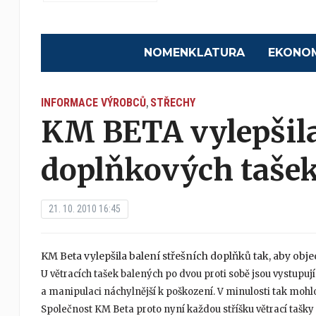
NOMENKLATURA
EKONO
INFORMACE VÝROBCŮ
STŘECHY
,
KM BETA vylepšila
doplňkových taše
21. 10. 2010 16:45
KM Beta vylepšila balení střešních doplňků tak, aby ob
U větracích tašek balených po dvou proti sobě jsou vystupují
a manipulaci náchylnější k poškození. V minulosti tak moh
Společnost KM Beta proto nyní každou stříšku větrací tašky 