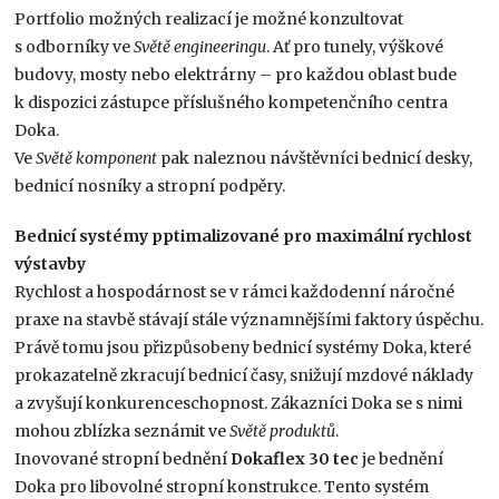
Portfolio možných realizací je možné konzultovat
s odborníky ve
Světě engineeringu
. Ať pro tunely, výškové
budovy, mosty nebo elektrárny – pro každou oblast bude
k dispozici zástupce příslušného kompetenčního centra
Doka.
Ve
Světě komponent
pak naleznou návštěvníci bednicí desky,
bednicí nosníky a stropní podpěry.
Bednicí systémy pptimalizované pro maximální rychlost
výstavby
Rychlost a hospodárnost se v rámci každodenní náročné
praxe na stavbě stávají stále významnějšími faktory úspěchu.
Právě tomu jsou přizpůsobeny bednicí systémy Doka, které
prokazatelně zkracují bednicí časy, snižují mzdové náklady
a zvyšují konkurenceschopnost. Zákazníci Doka se s nimi
mohou zblízka seznámit ve
Světě produktů
.
Inovované stropní bednění
Dokaflex 30 tec
je bednění
Doka pro libovolné stropní konstrukce. Tento systém