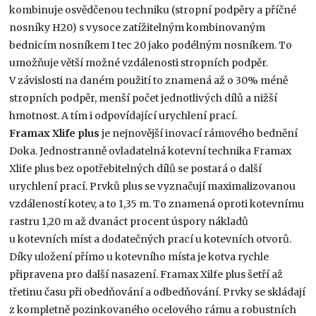
kombinuje osvědčenou techniku (stropní podpěry a příčné
nosníky H20) s vysoce zatížitelným kombinovaným
bednicím nosníkem I tec 20 jako podélným nosníkem. To
umožňuje větší možné vzdálenosti stropních podpěr.
V závislosti na daném použití to znamená až o 30% méně
stropních podpěr, menší počet jednotlivých dílů a nižší
hmotnost. A tím i odpovídající urychlení prací.
Framax Xlife plus
je nejnovější inovací rámového bednění
Doka. Jednostranně ovladatelná kotevní technika Framax
Xlife plus bez opotřebitelných dílů se postará o další
urychlení prací. Prvků plus se vyznačují maximalizovanou
vzdáleností kotev, a to 1,35 m. To znamená oproti kotevnímu
rastru 1,20 m až dvanáct procent úspory nákladů
u kotevních míst a dodatečných prací u kotevních otvorů.
Díky uložení přímo u kotevního místa je kotva rychle
připravena pro další nasazení. Framax Xilfe plus šetří až
třetinu času při obedňování a odbedňování. Prvky se skládají
z kompletně pozinkovaného ocelového rámu a robustních