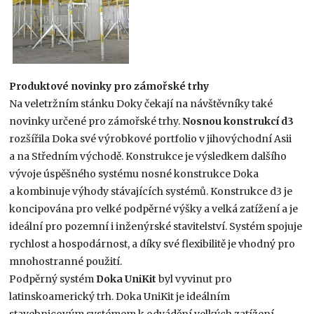
Produktové novinky pro zámořské trhy
Na veletržním stánku Doky čekají na návštěvníky také
novinky určené pro zámořské trhy.
Nosnou
konstrukcí d3
rozšířila Doka své výrobkové portfolio v jihovýchodní Asii
a na Středním východě. Konstrukce je výsledkem dalšího
vývoje úspěšného systému nosné konstrukce Doka
a kombinuje výhody stávajících systémů. Konstrukce d3 je
koncipována pro velké podpěrné výšky a velká zatížení a je
ideální pro pozemní i inženýrské stavitelství. Systém spojuje
rychlost a hospodárnost, a díky své flexibilitě je vhodný pro
mnohostranné použití.
Podpěrný systém
Doka UniKit
byl vyvinut pro
latinskoamerický trh. Doka UniKit je ideálním
stavebnicovým systémem k odvádění velkých zatížení.