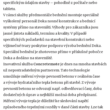
specifickým údajům stavby – pohodlně z počítače nebo
tabletu.
V rámci služby předmontáže bednění montuje speciálně
vyškolený personál Doka nosné konstrukce a bednicí
systémy přímo na staveništi. Výhody pro zákazníka jsou
jasné: jistota nákladů, termínu a kvality. V případě
specifických požadavků na stavební konstrukci nebo
výjimečné tvary poskytne podporu výroba bednění Doka.
Speciální bednění je zhotoveno přímo v příslušné pobočce
Doka a dodáno na staveniště.
Inovativní služba
Concretemote
je dnes na mnoha stavbách
už nepostradatelným partnerem. Tato technologie
umožňuje měření vývoje pevnosti betonu v reálném čase
a vývoje hydratačního tepla betonu při stavbě. Z vývoje
pevnosti betonu se odvozují např. odbedňovací časy, doba
dodatečných úprav a nejbližší možná doba předpínaní.
Měření vývoje tepla je důležité ke sledování napětí
způsobeného tepelnými rozdíly v dané části stavby. Lze tak