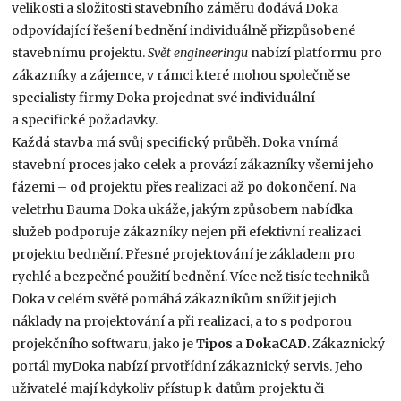
velikosti a složitosti stavebního záměru dodává Doka
odpovídající řešení bednění individuálně přizpůsobené
stavebnímu projektu.
Svět engineeringu
nabízí platformu pro
zákazníky a zájemce, v rámci které mohou společně se
specialisty firmy Doka projednat své individuální
a specifické požadavky.
Každá stavba má svůj specifický průběh. Doka vnímá
stavební proces jako celek a provází zákazníky všemi jeho
fázemi – od projektu přes realizaci až po dokončení. Na
veletrhu Bauma Doka ukáže, jakým způsobem nabídka
služeb podporuje zákazníky nejen při efektivní realizaci
projektu bednění. Přesné projektování je základem pro
rychlé a bezpečné použití bednění. Více než tisíc techniků
Doka v celém světě pomáhá zákazníkům snížit jejich
náklady na projektování a při realizaci, a to s podporou
projekčního softwaru, jako je
Tipos
a
DokaCAD
. Zákaznický
portál myDoka nabízí prvotřídní zákaznický servis. Jeho
uživatelé mají kdykoliv přístup k datům projektu či