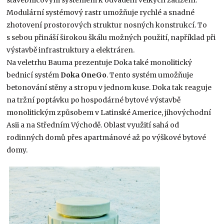
Modulární systémový rastr umožňuje rychlé a snadné
zhotovení prostorových struktur nosných konstrukcí. To
s sebou přináší širokou škálu možných použití, například při
výstavbě infrastruktury a elektráren.
Na veletrhu Bauma prezentuje Doka také monolitický
bednicí systém
Doka OneGo
. Tento systém umožňuje
betonování stěny a stropu v jednom kuse. Doka tak reaguje
na tržní poptávku po hospodárné bytové výstavbě
monolitickým způsobem v Latinské Americe, jihovýchodní
Asii a na Středním Východě. Oblast využití sahá od
rodinných domů přes apartmánové až po výškové bytové
domy.