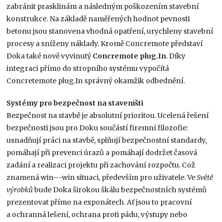
zabránit prasklinám a následným poškozením stavební
konstrukce. Na základě naměřených hodnot pevnosti
betonu jsou stanovena vhodná opatření, urychleny stavební
procesy a sníženy náklady. Kromě Concremote představí
Doka také nově vyvinutý
Concremote plug.In
. Díky
integraci přímo do stropního systému vypočítá
Concretemote plug.In správný okamžik odbednění.
Systémy pro bezpečnost na staveništi
Bezpečnost na stavbě je absolutní prioritou. Ucelená řešení
bezpečnosti jsou pro Doku součástí firemní filozofie:
usnadňují práci na stavbě, splňují bezpečnostní standardy,
pomáhají při prevenci úrazů a pomáhají dodržet časová
zadání a realizaci projektu při zachování rozpočtu. Což
znamená win–-win situaci, především pro uživatele. Ve
Světě
výrobků
bude Doka širokou škálu bezpečnostních systémů
prezentovat přímo na exponátech. Ať jsou to pracovní
a ochranná lešení, ochrana proti pádu, výstupy nebo