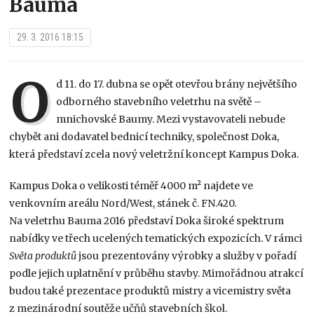
Bauma
29. 3. 2016 18:15
O
d 11. do 17. dubna se opět otevřou brány největšího
odborného stavebního veletrhu na světě –
mnichovské Baumy. Mezi vystavovateli nebude
chybět ani dodavatel bednicí techniky, společnost Doka,
která představí zcela nový veletržní koncept Kampus Doka.
Kampus Doka o velikosti téměř 4000 m² najdete ve
venkovním areálu Nord/West, stánek č. FN.420.
Na veletrhu Bauma 2016 představí Doka široké spektrum
nabídky ve třech ucelených tematických expozicích. V rámci
Světa produktů
jsou prezentovány výrobky a služby v pořadí
podle jejich uplatnění v průběhu stavby. Mimořádnou atrakcí
budou také prezentace produktů mistry a vicemistry světa
z mezinárodní soutěže učňů stavebních škol.