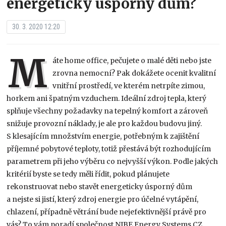
energeticky úsporný dům?
30. 3. 2020 12:20
M
áte home office, pečujete o malé děti nebo jste
zrovna nemocní? Pak dokážete ocenit kvalitní
vnitřní prostředí, ve kterém netrpíte zimou,
horkem ani špatným vzduchem. Ideální zdroj tepla, který
splňuje všechny požadavky na tepelný komfort a zároveň
snižuje provozní náklady, je ale pro každou budovu jiný.
S klesajícím množstvím energie, potřebným k zajištění
příjemné pobytové teploty, totiž přestává být rozhodujícím
parametrem při jeho výběru co nejvyšší výkon. Podle jakých
kritérií byste se tedy měli řídit, pokud plánujete
rekonstruovat nebo stavět energeticky úsporný dům
a nejste si jistí, který zdroj energie pro účelné vytápění,
chlazení, případně větrání bude nejefektivnější právě pro
vás? To vám poradí společnost NIBE Energy Systems CZ,