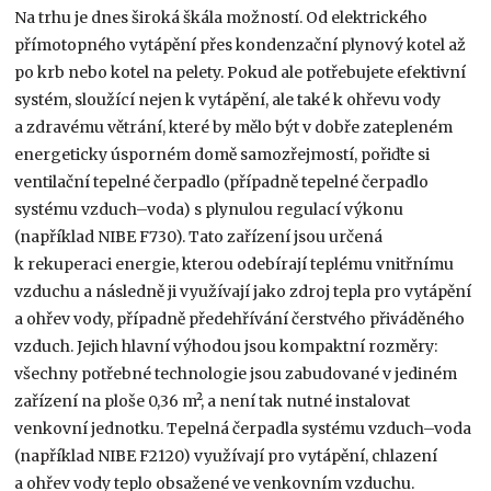
Na trhu je dnes široká škála možností. Od elektrického
přímotopného vytápění přes kondenzační plynový kotel až
po krb nebo kotel na pelety. Pokud ale potřebujete efektivní
systém, sloužící nejen k vytápění, ale také k ohřevu vody
a zdravému větrání, které by mělo být v dobře zatepleném
energeticky úsporném domě samozřejmostí, pořiďte si
ventilační tepelné čerpadlo (případně tepelné čerpadlo
systému vzduch–voda) s plynulou regulací výkonu
(například NIBE F730). Tato zařízení jsou určená
k rekuperaci energie, kterou odebírají teplému vnitřnímu
vzduchu a následně ji využívají jako zdroj tepla pro vytápění
a ohřev vody, případně předehřívání čerstvého přiváděného
vzduch. Jejich hlavní výhodou jsou kompaktní rozměry:
všechny potřebné technologie jsou zabudované v jediném
zařízení na ploše 0,36 m², a není tak nutné instalovat
venkovní jednotku. Tepelná čerpadla systému vzduch–voda
(například NIBE F2120) využívají pro vytápění, chlazení
a ohřev vody teplo obsažené ve venkovním vzduchu.