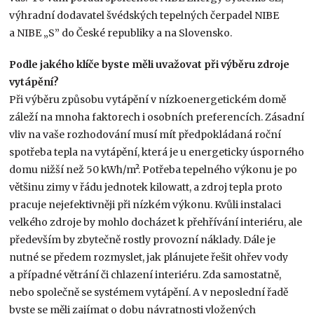
výhradní dodavatel švédských tepelných čerpadel NIBE
a NIBE „S” do České republiky a na Slovensko.
Podle jakého klíče byste měli uvažovat při výběru zdroje
vytápění?
Při výběru způsobu vytápění v nízkoenergetickém domě
záleží na mnoha faktorech i osobních preferencích. Zásadní
vliv na vaše rozhodování musí mít předpokládaná roční
spotřeba tepla na vytápění, která je u energeticky úsporného
domu nižší než 50 kWh/m². Potřeba tepelného výkonu je po
většinu zimy v řádu jednotek kilowatt, a zdroj tepla proto
pracuje nejefektivněji při nízkém výkonu. Kvůli instalaci
velkého zdroje by mohlo docházet k přehřívání interiéru, ale
především by zbytečně rostly provozní náklady. Dále je
nutné se předem rozmyslet, jak plánujete řešit ohřev vody
a případné větrání či chlazení interiéru. Zda samostatně,
nebo společně se systémem vytápění. A v neposlední řadě
byste se měli zajímat o dobu návratnosti vložených