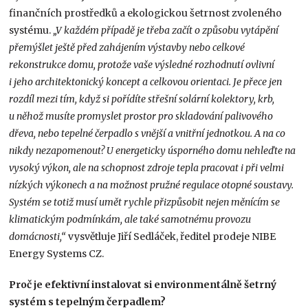
finančních prostředků a ekologickou šetrnost zvoleného
systému.
„V každém případě je třeba začít o způsobu vytápění
přemýšlet ještě před zahájením výstavby nebo celkové
rekonstrukce domu, protože vaše výsledné rozhodnutí ovlivní
i jeho architektonický koncept a celkovou orientaci. Je přece jen
rozdíl mezi tím, když si pořídíte střešní solární kolektory, krb,
u něhož musíte promyslet prostor pro skladování palivového
dřeva, nebo tepelné čerpadlo s vnější a vnitřní jednotkou. A na co
nikdy nezapomenout? U energeticky úsporného domu nehleďte na
vysoký výkon, ale na schopnost zdroje tepla pracovat i při velmi
nízkých výkonech a na možnost pružné regulace otopné soustavy.
Systém se totiž musí umět rychle přizpůsobit nejen měnícím se
klimatickým podmínkám, ale také samotnému provozu
domácnosti,“
vysvětluje Jiří Sedláček, ředitel prodeje NIBE
Energy Systems CZ.
Proč je efektivní instalovat si environmentálně šetrný
systém s tepelným čerpadlem?