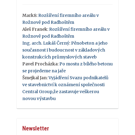
Mark8
:
Rozšíření firemního areálu v
Rožnově pod Radhoštěm
Aleš Franek
:
Rozšíření firemního areálu v
Rožnově pod Radhoštěm
Ing. arch. Lukáš Černý
:
Pěnobeton a jeho
současnost i budoucnost v základových
konstrukcích průmyslových staveb
Pavel Procházka
:
Po mostu z bílého betonu
se projedeme na jaře
Šmejkal Jan
:
Vyjádření Svazu podnikatelů
ve stavebnictví k oznámení společnosti
Central Group,že zastavuje veškerou
novou výstavbu
Newsletter