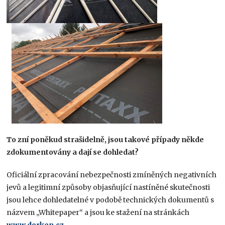
To zní poněkud strašidelně, jsou takové případy někde
zdokumentovány a dají se dohledat?
Oficiální zpracování nebezpečnosti zmíněných negativních
jevů a legitimní způsoby objasňující nastíněné skutečnosti
jsou lehce dohledatelné v podobě technických dokumentů s
názvem „Whitepaper“ a jsou ke stažení na stránkách
www.dorken.cz
.