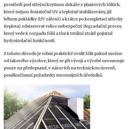
prostředí pod střešní krytinou dokáže v plastových fóliích,
které nejsou dostatečně UV a teplotně stabilizovány, již
během pokládky (UV záření) a krátce po kompletaci střechy
(teplota) odstartovat velice nebezpečný degradační proces,
který vede k rozpadu fólií a tím k totální ztrátě pojistně
hydroizolační funkčnosti.
Z tohoto důvodu je velmi praktické zvolit fólii pokud možno
od takového výrobce, který se při vývoji a výrobě neomezuje
pouze na předepsané, v nárocích na technickou úroveň,
poněkud laxní požadavky eurounijních úředníků.