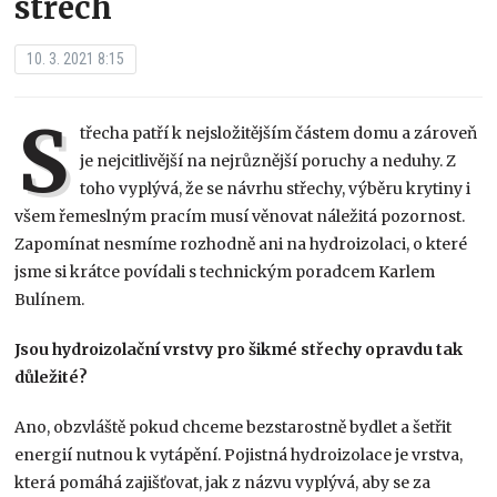
střech
10. 3. 2021 8:15
S
třecha patří k nejsložitějším částem domu a zároveň
je nejcitlivější na nejrůznější poruchy a neduhy. Z
toho vyplývá, že se návrhu střechy, výběru krytiny i
všem řemeslným pracím musí věnovat náležitá pozornost.
Zapomínat nesmíme rozhodně ani na hydroizolaci, o které
jsme si krátce povídali s technickým poradcem Karlem
Bulínem.
Jsou hydroizolační vrstvy pro šikmé střechy opravdu tak
důležité?
Ano, obzvláště pokud chceme bezstarostně bydlet a šetřit
energií nutnou k vytápění. Pojistná hydroizolace je vrstva,
která pomáhá zajišťovat, jak z názvu vyplývá, aby se za