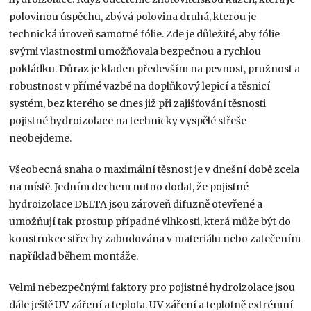
polovinou úspěchu, zbývá polovina druhá, kterou je
technická úroveň samotné fólie. Zde je důležité, aby fólie
svými vlastnostmi umožňovala bezpečnou a rychlou
pokládku. Důraz je kladen především na pevnost, pružnost a
robustnost v přímé vazbě na doplňkový lepicí a těsnicí
systém, bez kterého se dnes již při zajišťování těsnosti
pojistné hydroizolace na technicky vyspělé střeše
neobejdeme.
Všeobecná snaha o maximální těsnost je v dnešní době zcela
na místě. Jedním dechem nutno dodat, že pojistné
hydroizolace DELTA jsou zároveň difuzně otevřené a
umožňují tak prostup případné vlhkosti, která může být do
konstrukce střechy zabudována v materiálu nebo zatečením
například během montáže.
Velmi nebezpečnými faktory pro pojistné hydroizolace jsou
dále ještě UV záření a teplota. UV záření a teplotně extrémní