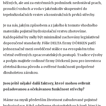
běžných, ale ani za extrémních podmínek nedostával prach,
proudící vzduch a voda v jakémkoliv skupenství do
tepelněizolačních vrstev a konstrukčních prvků střechy.
Je na nás, jakým způsobem a z jakého k tomuto vhodného
materiálu pojistně hydroizolační vrstvu zhotovíme.
Každopádně by měly být minimálně zachovány legislativně
doporučené standardy. Fólie DELTA firmy DÖRKEN patří
jednoznačně mezi osvědčené stálice na evropském trhu
včetně ověřených zpracovatelských postupů. Tradice výroby
a podpis majitele rodinné firmy Dörkenů jsou pro investora
zřetelná ikona původu a ověřené funkčnosti podpořené
dlouholetou zárukou.
Jsou ještě nějaké další faktory, které mohou ovlivnit
požadovanou a očekávanou funkčnost střechy?
Máme na mysli především životnost zabudované pojistné
hydroizolace. Když odečteme zhotovitelskou kázeň, která je