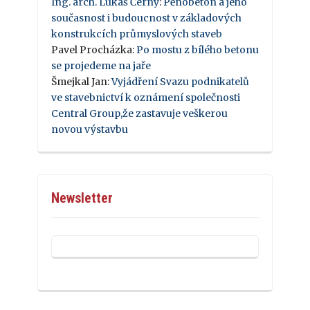
Ing. arch. Lukáš Černý
:
Pěnobeton a jeho
současnost i budoucnost v základových
konstrukcích průmyslových staveb
Pavel Procházka
:
Po mostu z bílého betonu
se projedeme na jaře
Šmejkal Jan
:
Vyjádření Svazu podnikatelů
ve stavebnictví k oznámení společnosti
Central Group,že zastavuje veškerou
novou výstavbu
Newsletter