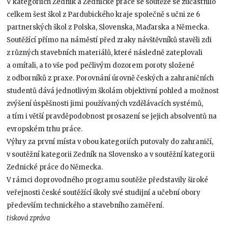
V kategoriích Zedník a Zednické práce se soutěže se zúčastnilo
celkem šest škol z Pardubického kraje společně s učni ze 6
partnerských škol z Polska, Slovenska, Maďarska a Německa.
Soutěžící přímo na náměstí před zraky návštěvníků stavěli zdi
z různých stavebních materiálů, které následně zateplovali
a omítali, a to vše pod pečlivým dozorem poroty složené
z odborníků z praxe. Porovnání úrovně českých a zahraničních
studentů dává jednotlivým školám objektivní pohled a možnost
zvýšení úspěšnosti jimi používaných vzdělávacích systémů,
a tím i větší pravděpodobnost prosazení se jejich absolventů na
evropském trhu práce.
Výhry za první místa v obou kategoriích putovaly do zahraničí,
v soutěžní kategorii Zedník na Slovensko a v soutěžní kategorii
Zednické práce do Německa.
V rámci doprovodného programu soutěže představily široké
veřejnosti české soutěžící školy své studijní a učební obory
především technického a stavebního zaměření.
tisková zpráva