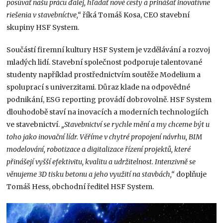
posúvať našu prácu ďalej, hľadať nové cesty a prinášať inovatívne
riešenia v stavebníctve,“
říká Tomáš Kosa, CEO stavební
skupiny HSF System.
Součástí firemní kultury HSF System je vzdělávání a rozvoj
mladých lidí. Stavební společnost podporuje talentované
studenty například prostřednictvím soutěže Modelium a
spoluprací s univerzitami. Důraz klade na odpovědné
podnikání, ESG reporting provádí dobrovolně. HSF System
dlouhodobě staví na inovacích a moderních technologiích
ve stavebnictví.
„Stavebnictví se rychle mění a my chceme být u
toho jako inovační lídr. Věříme v chytré propojení návrhu, BIM
modelování, robotizace a digitalizace řízení projektů, které
přinášejí vyšší efektivitu, kvalitu a udržitelnost. Intenzivně se
věnujeme 3D tisku betonu a jeho využití na stavbách,“
doplňuje
Tomáš Hess, obchodní ředitel HSF System.