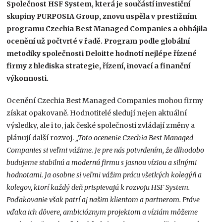
Společnost HSF System, která je součástí investiční
skupiny PURPOSIA Group, znovu uspěla v prestižním
programu Czechia Best Managed Companies a obhájila
ocenění už počtvrté v řadě. Program podle globální
metodiky společnosti Deloitte hodnotí nejlépe řízené
firmy z hlediska strategie, řízení, inovací a finanční
výkonnosti.
Ocenění Czechia Best Managed Companies mohou firmy
získat opakovaně. Hodnotitelé sledují nejen aktuální
výsledky, ale i to, jak české společnosti zvládají změny a
plánují další rozvoj.
„Toto ocenenie Czechia Best Managed
Companies si veľmi vážime. Je pre nás potvrdením, že dlhodobo
budujeme stabilnú a modernú firmu s jasnou víziou a silnými
hodnotami. Ja osobne si veľmi vážim prácu všetkých kolegýň a
kolegov, ktorí každý deň prispievajú k rozvoju HSF System.
Poďakovanie však patrí aj našim klientom a partnerom. Práve
vďaka ich dôvere, ambicióznym projektom a víziám môžeme