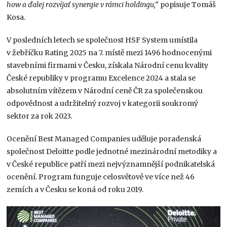
how a ďalej rozvíjať synergie v rámci holdingu,“
popisuje Tomáš
Kosa.
V posledních letech se společnost HSF System umístila
v žebříčku Rating 2025 na 7. místě mezi 1496 hodnocenými
stavebními firmami v Česku, získala Národní cenu kvality
České republiky v programu Excelence 2024 a stala se
absolutním vítězem v Národní ceně ČR za společenskou
odpovědnost a udržitelný rozvoj v kategorii soukromý
sektor za rok 2023.
Ocenění Best Managed Companies uděluje poradenská
společnost Deloitte podle jednotné mezinárodní metodiky a
v České republice patří mezi nejvýznamnější podnikatelská
ocenění. Program funguje celosvětově ve více než 46
zemích a v Česku se koná od roku 2019.