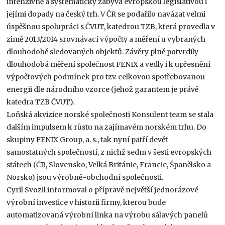
intenzivně a systematicky zabývá evropskou legislativou i
jejími dopady na český trh. V ČR se podařilo navázat velmi
úspěšnou spolupráci s ČVUT, katedrou TZB, která provedla v
zimě 2013/2014 srovnávací výpočty a měření u vybraných
dlouhodobě sledovaných objektů. Závěry plně potvrdily
dlouhodobá měření společnost FENIX a vedly i k upřesnění
výpočtových podmínek pro tzv. celkovou spotřebovanou
energii dle národního vzorce (jehož garantem je právě
katedra TZB ČVUT).
Loňská akvizice norské společnosti Konsulent team se stala
dalším impulsem k růstu na zajímavém norském trhu. Do
skupiny FENIX Group, a. s., tak nyní patří devět
samostatných společností, z nichž sedm v šesti evropských
státech (ČR, Slovensko, Velká Británie, Francie, Španělsko a
Norsko) jsou výrobně-obchodní společnosti.
Cyril Svozil informoval o přípravě největší jednorázové
výrobní investice v historii firmy, kterou bude
automatizovaná výrobní linka na výrobu sálavých panelů