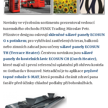
Novinky ve výrobním sortimentu prezentoval vedoucí
tuzemského obchodu FENIX Trading Miroslav Petr.
Příznivce designu oslovují
skleněné sálavé panely ECOSUN
G
s potiskem
; pro vyhřívání zastřešených teras, balkonů
nebo zimních zahrad jsou určeny
sálavé panely ECOSUN
TH (Terrace Heater)
. Čerstvou novinkou jsou
sálavé
panely do kostelních lavic ECOSUN CH (Curch Heater)
,
které mají už i první referenční uplatnění při ohřevu kostela
sv. Gotharda v Bouzově. Netradiční je tu aplikace
pryžové
topné rohože S-MAT
, která pomáhá chránit zdraví pana
faráře před účinky chladné podlahy při bohoslužbách.