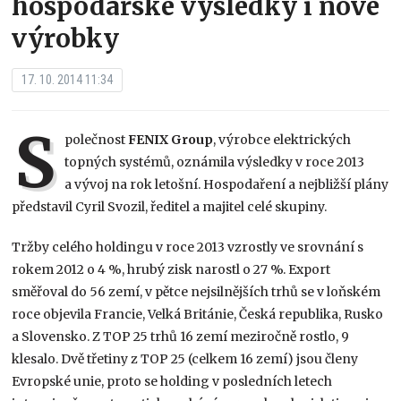
hospodářské výsledky i nové
výrobky
17. 10. 2014 11:34
S
polečnost
FENIX Group
, výrobce elektrických
topných systémů, oznámila výsledky v roce 2013
a vývoj na rok letošní. Hospodaření a nejbližší plány
představil Cyril Svozil, ředitel a majitel celé skupiny.
Tržby celého holdingu v roce 2013 vzrostly ve srovnání s
rokem 2012 o 4 %, hrubý zisk narostl o 27 %. Export
směřoval do 56 zemí, v pětce nejsilnějších trhů se v loňském
roce objevila Francie, Velká Británie, Česká republika, Rusko
a Slovensko. Z TOP 25 trhů 16 zemí meziročně rostlo, 9
klesalo. Dvě třetiny z TOP 25 (celkem 16 zemí) jsou členy
Evropské unie, proto se holding v posledních letech