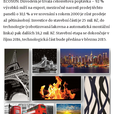
ECOSUN. Důvodem je trvalá celosvětová poptávka – 92 %
výrobků míří na export, meziročně narostl prodej těchto
panelů o 10,1 % a ve srovnání s rokem 2000 je růst prodeje
až pětinásobný. Investice do stavební části je 25 mil. Kč, do
technologie (robotizovaná lakovna a automatická montážní
linka) pak dalších 18,2 mil. Kč. Stavební etapa se dokončuje v
říjnu 2014, technologická část bude předána v březnu 2015.