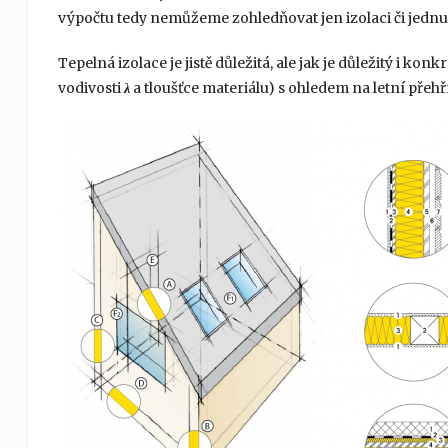
výpočtu tedy nemůžeme zohledňovat jen izolaci či jednu
Tepelná izolace je jistě důležitá, ale jak je důležitý i kon
vodivosti
λ
a tloušťce materiálu) s ohledem na letní přehř