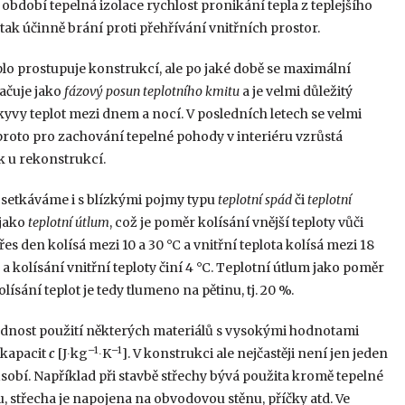
 období tepelná izolace rychlost pronikání tepla z teplejšího
tak účinně brání proti přehřívání vnitřních prostor.
eplo prostupuje konstrukcí, ale po jaké době se maximální
načuje jako
fázový posun teplotního kmitu
a je velmi důležitý
yvy teplot mezi dnem a nocí. V posledních letech se velmi
, proto pro zachování tepelné pohody v interiéru vzrůstá
ak u rekonstrukcí.
 setkáváme i s blízkými pojmy typu
teplotní spád
či
teplotní
 jako
teplotní útlum
, což je poměr kolísání vnější teploty vůči
řes den kolísá mezi 10 a 30 °C a vnitřní teplota kolísá mezi 18
°C a kolísání vnitřní teploty činí 4 °C. Teplotní útlum jako poměr
lísání teplot je tedy tlumeno na pětinu, tj. 20 %.
odnost použití některých materiálů s vysokými hodnotami
–1
–1
 kapacit
c
[J∙kg
∙K
]. V konstrukci ale nejčastěji není jen jeden
ůsobí. Například při stavbě střechy bývá použita kromě tepelné
ru, střecha je napojena na obvodovou stěnu, příčky atd. Ve