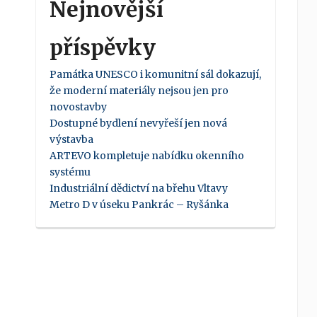
Nejnovější
příspěvky
Památka UNESCO i komunitní sál dokazují,
že moderní materiály nejsou jen pro
novostavby
Dostupné bydlení nevyřeší jen nová
výstavba
ARTEVO kompletuje nabídku okenního
systému
Industriální dědictví na břehu Vltavy
Metro D v úseku Pankrác – Ryšánka