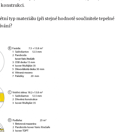
 konstrukci.
krétní typ materiálu (při stejné hodnotě součinitele tepelné
ívání?