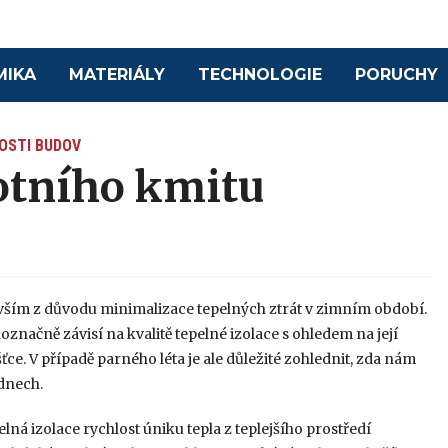
MIKA
MATERIÁLY
TECHNOLOGIE
PORUCHY
OSTI BUDOV
otního kmitu
evším z důvodu minimalizace tepelných ztrát v zimním období.
značně závisí na kvalitě tepelné izolace s ohledem na její
šťce. V případě parného léta je ale důležité zohlednit, zda nám
 dnech.
lná izolace rychlost úniku tepla z teplejšího prostředí