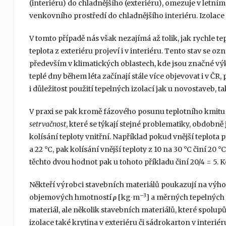
(interiéru) do chladnějšího (exteriéru), omezuje v letním
venkovního prostředí do chladnějšího interiéru. Izolace 
V tomto případě nás však nezajímá až tolik, jak rychle t
teplota z exteriéru projeví i v interiéru. Tento stav se oz
především v klimatických oblastech, kde jsou značné výk
teplé dny během léta začínají stále více objevovat i v ČR
i důležitost použití tepelných izolací jak u novostaveb, t
V praxi se pak kromě fázového posunu teplotního kmitu
setrvačnost
, které se týkají stejné problematiky, obdobně
kolísání teploty vnitřní. Například pokud vnější teplota p
a 22 °C, pak kolísání vnější teploty z 10 na 30 °C činí 20 
těchto dvou hodnot pak u tohoto příkladu činí 20/4 = 5. Ko
Někteří výrobci stavebních materiálů poukazují na výh
–3
objemových hmotností
ρ
[kg∙m
] a měrných tepelných
materiál, ale několik stavebních materiálů, které spolup
izolace také krytina v exteriéru či sádrokarton v interié