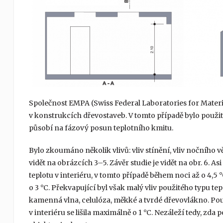
Společnost EMPA (Swiss Federal Laboratories for Materi
v konstrukcích dřevostaveb. V tomto případě bylo použito
působí na fázový posun teplotního kmitu.
Bylo zkoumáno několik vlivů: vliv stínění, vliv nočního vě
vidět na obrázcích 3–5. Závěr studie je vidět na obr. 6. 
teplotu v interiéru, v tomto případě během noci až o 4,5 °
o 3 °C. Překvapující byl však malý vliv použitého typu te
kamenná vlna, celulóza, měkké a tvrdé dřevovlákno. Použi
v interiéru se lišila maximálně o 1 °C. Nezáleží tedy, zda