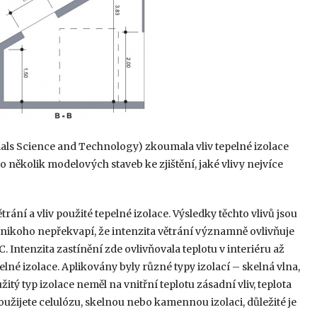
als Science and Technology) zkoumala vliv tepelné izolace
 několik modelových staveb ke zjištění, jaké vlivy nejvíce
trání a vliv použité tepelné izolace. Výsledky těchto vlivů jsou
Asi nikoho nepřekvapí, že intenzita větrání významně ovlivňuje
C. Intenzita zastínění zde ovlivňovala teplotu v interiéru až
pelné izolace. Aplikovány byly různé typy izolací – skelná vlna,
tý typ izolace neměl na vnitřní teplotu zásadní vliv, teplota
 použijete celulózu, skelnou nebo kamennou izolaci, důležité je