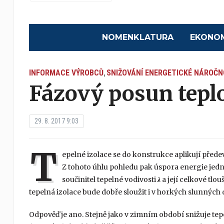
NOMENKLATURA
EKONO
INFORMACE VÝROBCŮ
SNIŽOVÁNÍ ENERGETICKÉ NÁROČN
,
Fázový posun tepl
29. 8. 2017 9:03
T
epelné izolace se do konstrukce aplikují před
Z tohoto úhlu pohledu pak úspora energie jedno
součinitel tepelné vodivosti
λ
a její celkové tlou
tepelná izolace bude dobře sloužit i v horkých slunných
Odpověď je ano. Stejně jako v zimním období snižuje tepe