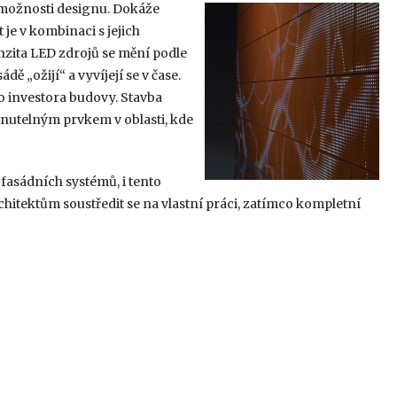
možnosti designu. Dokáže
 je v kombinaci s jejich
nzita LED zdrojů se mění podle
„ožijí“ a vyvíjejí se v čase.
 investora budovy. Stavba
nutelným prvkem v oblasti, kde
 fasádních systémů, i tento
hitektům soustředit se na vlastní práci, zatímco kompletní