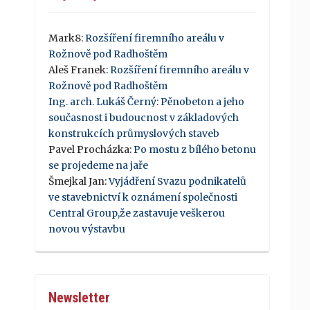
Mark8
:
Rozšíření firemního areálu v
Rožnově pod Radhoštěm
Aleš Franek
:
Rozšíření firemního areálu v
Rožnově pod Radhoštěm
Ing. arch. Lukáš Černý
:
Pěnobeton a jeho
současnost i budoucnost v základových
konstrukcích průmyslových staveb
Pavel Procházka
:
Po mostu z bílého betonu
se projedeme na jaře
Šmejkal Jan
:
Vyjádření Svazu podnikatelů
ve stavebnictví k oznámení společnosti
Central Group,že zastavuje veškerou
novou výstavbu
Newsletter