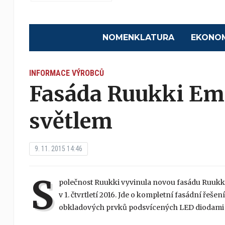
NOMENKLATURA
EKONO
INFORMACE VÝROBCŮ
Fasáda Ruukki Emo
světlem
9. 11. 2015 14:46
S
polečnost Ruukki vyvinula novou fasádu Ruukk
v 1. čtvrtletí 2016. Jde o kompletní fasádní ře
obkladových prvků podsvícených LED diodami