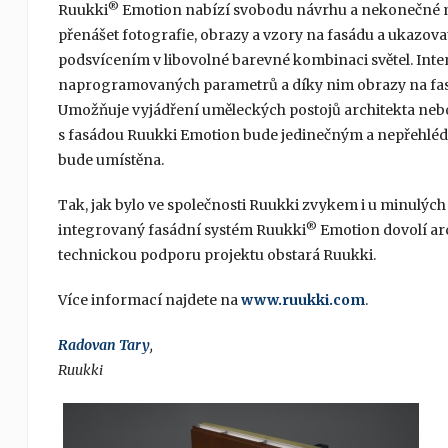
®
Ruukki
Emotion nabízí svobodu návrhu a nekonečné 
přenášet fotografie, obrazy a vzory na fasádu a ukazovat
podsvícením v libovolné barevné kombinaci světel. Inte
naprogramovaných parametrů a díky nim obrazy na fasádě 
Umožňuje vyjádření uměleckých postojů architekta nebo
s fasádou Ruukki Emotion bude jedinečným a nepřehléd
bude umístěna.
Tak, jak bylo ve společnosti Ruukki zvykem i u minulých
®
integrovaný fasádní systém Ruukki
Emotion dovolí arc
technickou podporu projektu obstará Ruukki.
Více informací najdete na
www.ruukki.com
.
Radovan Tary
,
Ruukki