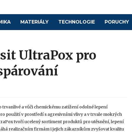
MIKA
MATERIÁLY
TECHNOLOGIE
PORUCHY
sit UltraPox pro
 spárování
o trvanlivé a vůči chemickému zatížení odolné lepení
ro použití v prostředí s agresivními vlivy a v trvale mokrých
UltraPox tvoří ucelený sortiment produktů pro utěsnění, lepení
há realizačním firmám i jejich zákazníkům zvyšovat kvalitu