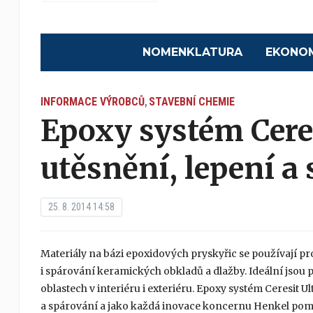
NOMENKLATURA
EKONO
INFORMACE VÝROBCŮ
STAVEBNÍ CHEMIE
,
Epoxy systém Cere
utěsnění, lepení a
25. 8. 2014 14:58
Materiály na bázi epoxidových pryskyřic se používají pr
i spárování keramických obkladů a dlažby. Ideální jsou p
oblastech v interiéru i exteriéru. Epoxy systém Ceresit 
a spárování a jako každá inovace koncernu Henkel pomá