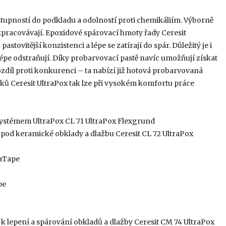
stupností do podkladu a odolností proti chemikáliím. Výborně
 zpracovávají. Epoxidové spárovací hmoty řady Ceresit
tovitější konzistenci a lépe se zatírají do spár. Důležitý je i
épe odstraňují. Díky probarvovací pastě navíc umožňují získat
zdíl proti konkurenci – ta nabízí již hotová probarvovaná
ků Ceresit UltraPox tak lze při vysokém komfortu práce
systémem UltraPox CL 71 UltraPox Flexgrund
 pod keramické obklady a dlažbu Ceresit CL 72 UltraPox
raTape
pe
k lepení a spárování obkladů a dlažby Ceresit CM 74 UltraPox