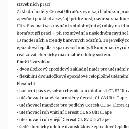
stavebních prací.
Základní nátěry Ceresit UltraPox vynikají hlubokou pro
zpevňují podklad a zvyšují přídržnost, navíc se snadno
UltraPox mají ve srovnání s obdobnými výrobky na trhu pas
komfort při práci – při rozmývání a následném mytí se l
13 moderních a trendy barevných odstínů. To je velký ro
epoxidová lepidla a spárovací hmoty. S kombinací výrob
realizovat chemicky maximálně odolný systém.
Použité výrobky:
• dvousložkový epoxidový základní nátěr pro utěsnění 
• flexibilní dvousložkové epoxidové celoplošné utěsnění
Flexdicht
• izolační pás s vysokou chemickou odolností CL 82 Ult
• utěsňovací manžeta pro stěny Ceresit CL 83 UltraTape
• utěsňovací manžeta pro podlahy Ceresit CL 84 UltraTa
• utěsňovací roh vnitřní Ceresit CL 86 UltraTape
• utěsňovací roh vnější Ceresit CL 87 UltraTape
• šedé chemicky odolné dvousložkové epoxidové lepidlo 