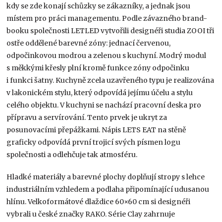
kdy se zde konají schůzky se zákazníky, a jednak jsou
místem pro práci managementu. Podle závazného brand-
booku společnosti LETLED vytvořili designéři studia ZOOI tři
ostře oddělené barevné zóny: jednací červenou,
odpočinkovou modrou a zelenou s kuchyní. Modrý modul
s měkkými křesly plní kromě funkce zóny odpočinku
i funkci šatny. Kuchyně zcela uzavřeného typu je realizována
v lakonickém stylu, který odpovídá jejímu účelu a stylu
celého objektu. V kuchyni se nachází pracovní deska pro
přípravu a servírování. Tento prvek je ukryt za
posunovacími přepážkami. Nápis LETS EAT na stěně
graficky odpovídá první trojicí svých písmen logu
společnosti a odlehčuje tak atmosféru.
Hladké materiály a barevné plochy doplňují stropy s lehce
industriálním vzhledem a podlaha připomínající udusanou
hlínu. Velkoformátové dlaždice 60×60 cm si designéři
vybrali u české značky RAKO. Série Clay zahrnuje