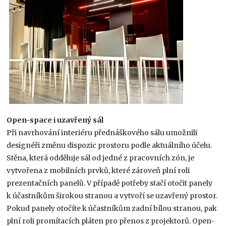
Open-space i uzavřený sál
Při navrhování interiéru přednáškového sálu umožnili
designéři změnu dispozic prostoru podle aktuálního účelu.
Stěna, která odděluje sál od jedné z pracovních zón, je
vytvořena z mobilních prvků, které zároveň plní roli
prezentačních panelů. V případě potřeby stačí otočit panely
k účastníkům širokou stranou a vytvoří se uzavřený prostor.
Pokud panely otočíte k účastníkům zadní bílou stranou, pak
plní roli promítacích pláten pro přenos z projektorů. Open-