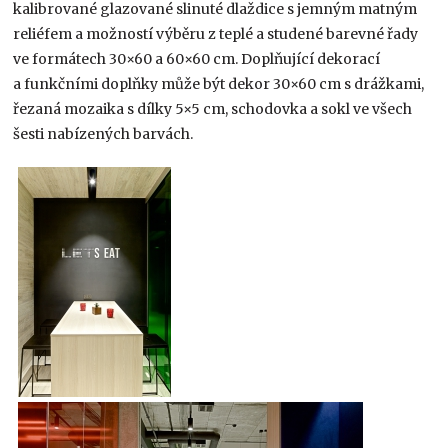
kalibrované glazované slinuté dlaždice s jemným matným
reliéfem a možností výběru z teplé a studené barevné řady
ve formátech 30×60 a 60×60 cm. Doplňující dekorací
a funkčními doplňky může být dekor 30×60 cm s drážkami,
řezaná mozaika s dílky 5×5 cm, schodovka a sokl ve všech
šesti nabízených barvách.