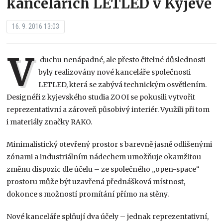
kancelářích LETLED v Kyjevě
16. 9. 2016 13:03
V
duchu nenápadné, ale přesto čitelné důslednosti
byly realizovány nové kanceláře společnosti
LETLED, která se zabývá technickým osvětlením.
Designéři z kyjevského studia ZOOI se pokusili vytvořit
reprezentativní a zároveň působivý interiér. Využili při tom
i materiály značky RAKO.
Minimalistický otevřený prostor s barevně jasně odlišenými
zónami a industriálním nádechem umožňuje okamžitou
změnu dispozic dle účelu – ze společného „open-space“
prostoru může být uzavřená přednášková místnost,
dokonce s možností promítání přímo na stěny.
Nové kanceláře splňují dva účely – jednak reprezentativní,