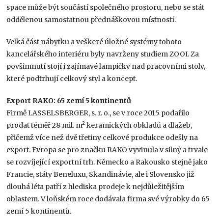
space může být součástí společného prostoru, nebo se stát
oddělenou samostatnou přednáškovou místností.
Velká část nábytku a veškeré úložné systémy tohoto
kancelářského interiéru byly navrženy studiem ZOOI. Za
povšimnutí stojí i zajímavé lampičky nad pracovními stoly,
které podtrhují celkový styl a koncept.
Export RAKO: 65 zemí 5 kontinentů
Firmě LASSELSBERGER, s. r. o., se v roce 2015 podařilo
prodat téměř 28 mil. m² keramických obkladů a dlažeb,
přičemž více než dvě třetiny celkové produkce odešly na
export. Evropa se pro značku RAKO vyvinula v silný a trvale
se rozvíjející exportní trh. Německo a Rakousko stejně jako
Francie, státy Beneluxu, Skandinávie, ale i Slovensko již
dlouhá léta patří z hlediska prodeje k nejdůležitějším
oblastem. V loňském roce dodávala firma své výrobky do 65
zemí 5 kontinentů.