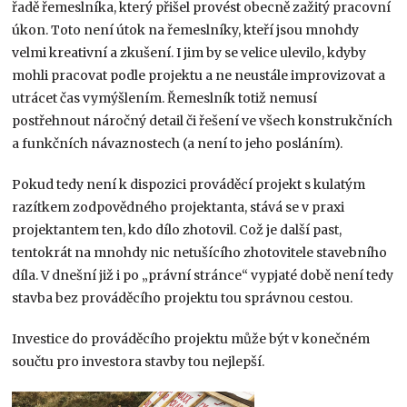
řadě řemeslníka, který přišel provést obecně zažitý pracovní
úkon. Toto není útok na řemeslníky, kteří jsou mnohdy
velmi kreativní a zkušení. I jim by se velice ulevilo, kdyby
mohli pracovat podle projektu a ne neustále improvizovat a
utrácet čas vymýšlením. Řemeslník totiž nemusí
postřehnout náročný detail či řešení ve všech konstrukčních
a funkčních návaznostech (a není to jeho posláním).
Pokud tedy není k dispozici prováděcí projekt s kulatým
razítkem zodpovědného projektanta, stává se v praxi
projektantem ten, kdo dílo zhotovil. Což je další past,
tentokrát na mnohdy nic netušícího zhotovitele stavebního
díla. V dnešní již i po „právní stránce“ vypjaté době není tedy
stavba bez prováděcího projektu tou správnou cestou.
Investice do prováděcího projektu může být v konečném
součtu pro investora stavby tou nejlepší.