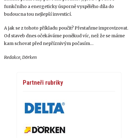
funkčního a energeticky úsporně vyspělého díla do
budoucna tou nejlepší investicí.
A jak se z tohoto příkladu poučit? Přestaňme improvizovat.
Od staveb dnes očekáváme poněkud víc, než že se máme
kam schovat před nepříznivým počasím…
Redakce, Dörken
Partneři rubriky