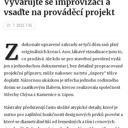
Vyvarujte se improvizací a
vsaďte na prováděcí projekt
21. 7. 2022 7:35
Z
dokonale upravené zahrady se tyčí dům snů plný
originálních kreací. Ano, lákavé vizualizace jsou to,
co prodává. Ale kdo se pro stavební povolení vydá
jen s jednoduchou dokumentací, bez detailně propracované
projekční přípravy, může nakonec na tyto „úspory“ těžce
doplatit. Názornou ukázkou je střecha jednoho rodinného
domu se zaatikovým žlabem, kterou realizovala společnost
Střechy Chýna z Kamenice n. Lipou.
Nástrahy představují často složité atypické detaily, které je
nutno pro zajištění funkčnosti designových prvků provést a
které se diametrálně liší od řemeslných a tím i cenových