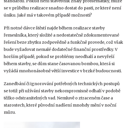
standardů. Pokud není stavebník znalý problematiky, může
se v průběhu realizace snadno dostat do pasti, ze které není
úniku. Jaké má v takovém případě možnosti?
Při notné dávce štěstí najde během realizace stavby
řemeslníka, který složité a nedostatečně zdokumentované
řešení beze zbytku zodpovědně a funkčně provede, což však
bude vyžadovat nemalé dodatečné finanční prostředky. V
horším případě, pokud se problémy neodhalí a nevyřeší
během stavby, se dům stane časovanou bombou, která si
vyžádá mnohonásobně větší investice v brzké budoucnosti.
Zanedbání či ignorování potřebných technických postupů
se totiž při užívání stavby nekompromisně odhalí v podobě
těžko odstranitelných vad. Nemluvě o ztraceném čase a
starostech, které původní nadšení mnohdy mění v noční
můru.