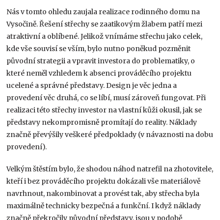
Nás v tomto ohledu zaujala realizace rodinného domu na
Vysočině. Řešení střechy se zaatikovým žlabem patří mezi
atraktivní a oblíbené. Jelikož vnímáme střechu jako celek,
kde vše souvisí se vším, bylo nutno poněkud pozměnit
původní strategii a vpravit investora do problematiky, o
které neměl vzhledem k absenci prováděcího projektu
ucelené a správné představy. Design je věc jedna a
provedení věc druhá, co se líbí, musí zároveň fungovat. Při
realizaci této střechy investor na vlastní kůži okusil, jak se
představy nekompromisně promítají do reality. Náklady
značně převýšily veškeré předpoklady (v návaznosti na dobu
provedení).
Velkým štěstím bylo, že shodou náhod natrefil na zhotovitele,
kteří i bez prováděcího projektu dokázali vše materiálově
navrhnout, nakombinovat a provést tak, aby střecha byla
maximálně technicky bezpečná a funkční. I když náklady
značně překročily původní představy, jsou v podobě