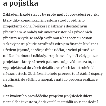
a pojistka
Základem každé stavby by proto měl být prováděcí projekt,
který díky komunikaci investora a zodpovědného
projektanta odhalí veškeré nástrahy s dostatečným
předstihem. Mnohdy tak investor ustoupí z původních
představ a vydá se raději ověřenou a bezpečnou cestou.
Takový postup bude zaručeně i zdrojem finančních úspor.
Předem je jasné, co vše je třeba udělat, a velmi přesně lze
tudíž odhadnout i náklady. Projektovat by měl vždy pouze
projektant, který zároveň pak nese odpovědnost za to, co
vyprojektoval do všech detailů a ve všech konstrukčních
návaznostech. Obcházení tohoto procesu totiž žádné úspory
nepřináší, ale většinou naopak vnáší do procesu realizace
chaos.
Bez kvalitního prováděcího projektu je výsledek dílem
neznalého investora, dodavatelů materiálů a v neposlední