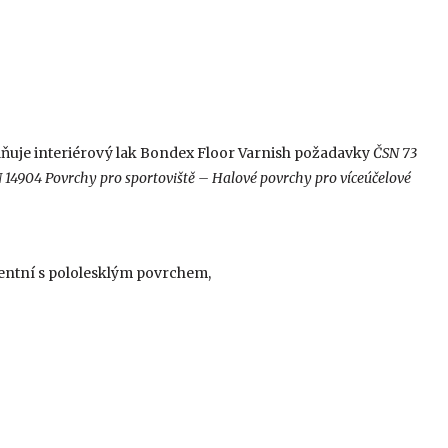
lňuje interiérový lak Bondex Floor Varnish požadavky
ČSN 73
 14904 Povrchy pro sportoviště – Halové povrchy pro víceúčelové
entní s pololesklým povrchem,