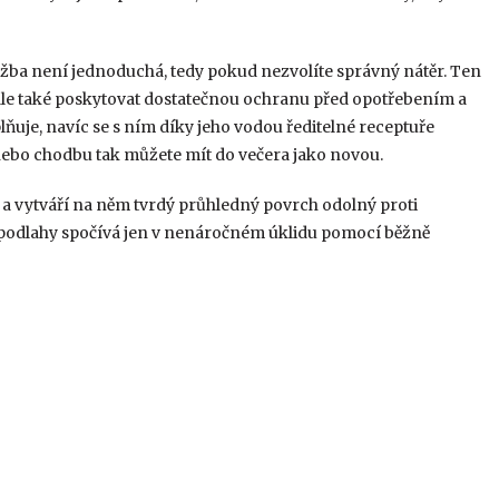
ržba není jednoduchá, tedy pokud nezvolíte správný nátěr. Ten
ale také poskytovat dostatečnou ochranu před opotřebením a
ňuje, navíc se s ním díky jeho vodou ředitelné receptuře
nebo chodbu tak můžete mít do večera jako novou.
a vytváří na něm tvrdý průhledný povrch odolný proti
 podlahy spočívá jen v nenáročném úklidu pomocí běžně