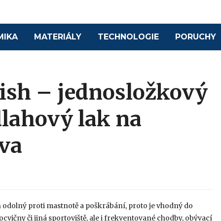
MIKA
MATERIÁLY
TECHNOLOGIE
PORUCHY
ish – jednosložkový
lahový lak na
va
h odolný proti mastnotě a poškrábání, proto je vhodný do
cvičny či jiná sportoviště, ale i frekventované chodby, obývací