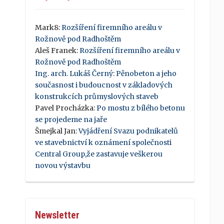
Mark8
:
Rozšíření firemního areálu v
Rožnově pod Radhoštěm
Aleš Franek
:
Rozšíření firemního areálu v
Rožnově pod Radhoštěm
Ing. arch. Lukáš Černý
:
Pěnobeton a jeho
současnost i budoucnost v základových
konstrukcích průmyslových staveb
Pavel Procházka
:
Po mostu z bílého betonu
se projedeme na jaře
Šmejkal Jan
:
Vyjádření Svazu podnikatelů
ve stavebnictví k oznámení společnosti
Central Group,že zastavuje veškerou
novou výstavbu
Newsletter