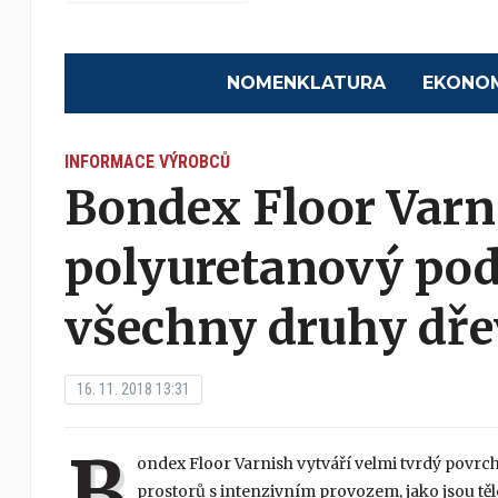
NOMENKLATURA
EKONO
INFORMACE VÝROBCŮ
Bondex Floor Varn
polyuretanový pod
všechny druhy dře
16. 11. 2018 13:31
B
ondex Floor Varnish vytváří velmi tvrdý povrc
prostorů s intenzivním provozem, jako jsou tělo