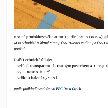
Kromě protiskluzového atestu (podle
ČSN EN 13036-4
) sp
4130 Schodiště a šikmé rampy
,
ČSN 74 4505 Podlahy
a
ČSN EN
použití
.
Další technické údaje:
– vzhled: transparentní s matným povrchem a transpar
– vydatnost: 8–10 m²/l,
– velikost balení: 0,75 a 5 l.
podle podkladů společnosti
PPG Deco Czech