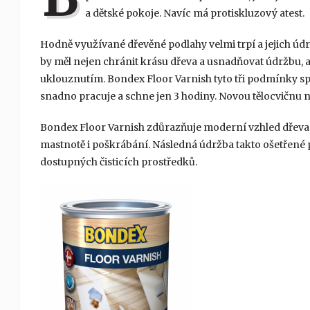
a dětské pokoje. Navíc má protiskluzový atest.
Hodně využívané dřevěné podlahy velmi trpí a jejich úd
by měl nejen chránit krásu dřeva a usnadňovat údržbu, 
uklouznutím. Bondex Floor Varnish tyto tři podmínky spl
snadno pracuje a schne jen 3 hodiny. Novou tělocvičnu 
Bondex Floor Varnish zdůrazňuje moderní vzhled dřeva 
mastnotě i poškrábání. Následná údržba takto ošetřené
dostupných čisticích prostředků.