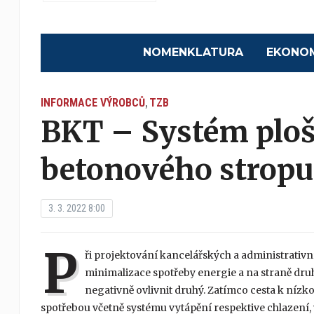
NOMENKLATURA
EKONO
INFORMACE VÝROBCŮ
TZB
,
BKT – Systém plo
betonového stropu
3. 3. 2022 8:00
P
ři projektování kancelářských a administrativní
minimalizace spotřeby energie a na straně druh
negativně ovlivnit druhý. Zatímco cesta k ní
spotřebou včetně systému vytápění respektive chlazení, vn