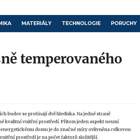
MIKA
MATERIÁLY
TECHNOLOGIE
PORUCHY
šně temperovaného
ch budov se protínají dvě hlediska. Na jedné straně
é kvalitní vnitřní prostředí. Přitom jeden aspekt nesmí
zkoenergetickému domu je do značné míry ovlivněna celkovou
itřní prostředí je na počet faktorů složitější.