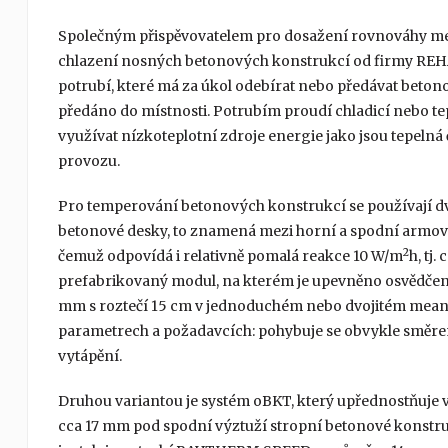
Společným přispěvovatelem pro dosažení rovnováhy mezi
chlazení nosných betonových konstrukcí od firmy REHA
potrubí, které má za úkol odebírat nebo předávat beto
předáno do místnosti. Potrubím proudí chladicí nebo tep
využívat nízkoteplotní zdroje energie jako jsou tepel
provozu.
Pro temperování betonových konstrukcí se používají dva
betonové desky, to znamená mezi horní a spodní armova
2
čemuž odpovídá i relativně pomalá reakce 10 W/m
h, tj
prefabrikovaný modul, na kterém je upevněno osvědčen
mm s roztečí 15 cm v jednoduchém nebo dvojitém meand
parametrech a požadavcích: pohybuje se obvykle směrem
vytápění.
Druhou variantou je systém oBKT, který upřednostňuje v
cca 17 mm pod spodní výztuží stropní betonové konstru