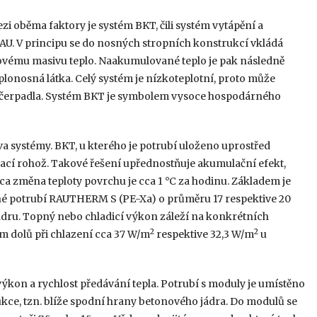
 oběma faktory je systém BKT, čili systém vytápění a
U. V principu se do nosných stropních konstrukcí vkládá
novému masivu teplo. Naakumulované teplo je pak následně
lonosná látka. Celý systém je nízkoteplotní, proto může
ná čerpadla. Systém BKT je symbolem vysoce hospodárného
 systémy. BKT, u kterého je potrubí uloženo uprostřed
cí rohož. Takové řešení upřednostňuje akumulační efekt,
. cca změna teploty povrchu je cca 1 °C za hodinu. Základem je
é potrubí RAUTHERM S (PE-Xa) o průměru 17 respektive 20
ru. Topný nebo chladicí výkon záleží na konkrétních
2
2
 dolů při chlazení cca 37 W/m
respektive 32,3 W/m
u
ýkon a rychlost předávání tepla. Potrubí s moduly je umístěno
kce, tzn. blíže spodní hrany betonového jádra. Do modulů se