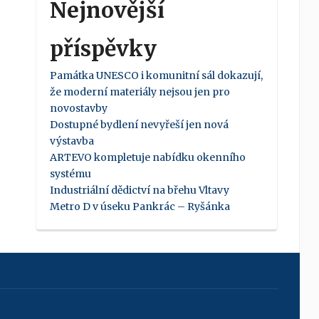
Nejnovější
příspěvky
Památka UNESCO i komunitní sál dokazují,
že moderní materiály nejsou jen pro
novostavby
Dostupné bydlení nevyřeší jen nová
výstavba
ARTEVO kompletuje nabídku okenního
systému
Industriální dědictví na břehu Vltavy
Metro D v úseku Pankrác – Ryšánka