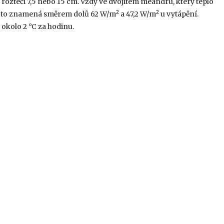
zteči 7,5 nebo 15 cm. Vždy ve dvojitém meandru, který teplo
2
2
on, to znamená směrem dolů 62 W/m
a 47,2 W/m
u vytápění.
okolo 2 °C za hodinu.