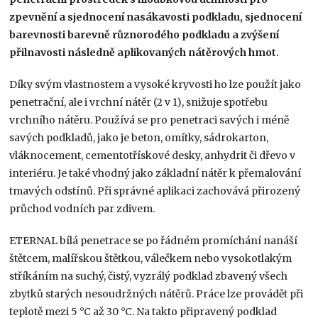
zpevnění a sjednocení nasákavosti podkladu, sjednocení
barevnosti barevně různorodého podkladu a zvýšení
přilnavosti následně aplikovaných nátěrových hmot.
Díky svým vlastnostem a vysoké kryvosti ho lze použít jako
penetrační, ale i vrchní nátěr (2 v 1), snižuje spotřebu
vrchního nátěru. Používá se pro penetraci savých i méně
savých podkladů, jako je beton, omítky, sádrokarton,
vláknocement, cementotřískové desky, anhydrit či dřevo v
interiéru. Je také vhodný jako základní nátěr k přemalování
tmavých odstínů. Při správné aplikaci zachovává přirozený
průchod vodních par zdivem.
ETERNAL bílá penetrace se po řádném promíchání nanáší
štětcem, malířskou štětkou, válečkem nebo vysokotlakým
stříkáním na suchý, čistý, vyzrálý podklad zbavený všech
zbytků starých nesoudržných nátěrů. Práce lze provádět při
teplotě mezi 5 °C až 30 °C. Na takto připravený podklad