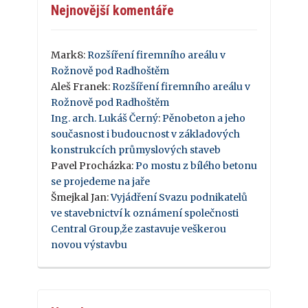
Nejnovější komentáře
Mark8
:
Rozšíření firemního areálu v
Rožnově pod Radhoštěm
Aleš Franek
:
Rozšíření firemního areálu v
Rožnově pod Radhoštěm
Ing. arch. Lukáš Černý
:
Pěnobeton a jeho
současnost i budoucnost v základových
konstrukcích průmyslových staveb
Pavel Procházka
:
Po mostu z bílého betonu
se projedeme na jaře
Šmejkal Jan
:
Vyjádření Svazu podnikatelů
ve stavebnictví k oznámení společnosti
Central Group,že zastavuje veškerou
novou výstavbu