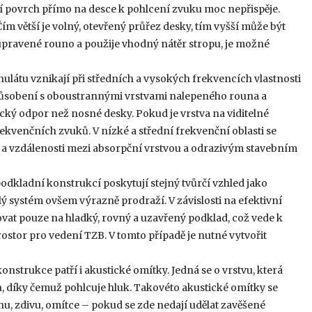
í povrch přímo na desce k pohlcení zvuku moc nepřispěje.
Čím větší je volný, otevřený průřez desky, tím vyšší může být
 upravené rouno a použije vhodný nátěr stropu, je možné
átu vznikají při středních a vysokých frekvencích vlastnosti
působení s oboustrannými vrstvami nalepeného rouna a
cký odpor než nosné desky. Pokud je vrstva na viditelné
rekvenčních zvuků. V nízké a střední frekvenční oblasti se
 vzdálenosti mezi absorpční vrstvou a odrazivým stavebním
kladní konstrukcí poskytují stejný tvůrčí vzhled jako
ý systém ovšem výrazně prodraží. V závislosti na efektivní
ovat pouze na hladký, rovný a uzavřený podklad, což vede k
stor pro vedení TZB. V tomto případě je nutné vytvořit
trukce patří i akustické omítky. Jedná se o vrstvu, která
n, díky čemuž pohlcuje hluk. Takovéto akustické omítky se
u, zdivu, omítce – pokud se zde nedají udělat zavěšené