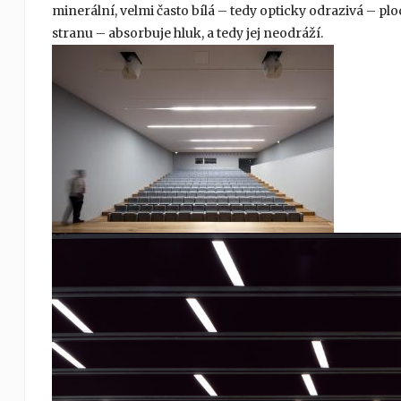
minerální, velmi často bílá – tedy opticky odrazivá – p
stranu – absorbuje hluk, a tedy jej neodráží.