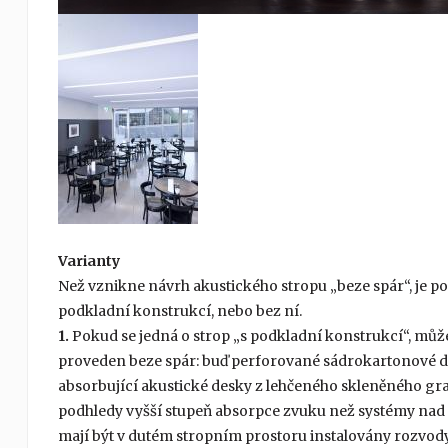
Varianty
Než vznikne návrh akustického stropu „beze spár“, je p
podkladní konstrukcí, nebo bez ní.
1.
Pokud se jedná o strop „s podkladní konstrukcí“, může
proveden beze spár: buď perforované sádrokartonové d
absorbující akustické desky z lehčeného skleněného gr
podhledy vyšší stupeň absorpce zvuku než systémy nad p
mají být v dutém stropním prostoru instalovány rozvody