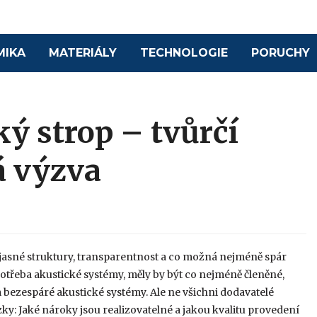
MIKA
MATERIÁLY
TECHNOLOGIE
PORUCHY
ý strop – tvůrčí
á výzva
lí jasné struktury, transparentnost a co možná nejméně spár
otřeba akustické systémy, měly by být co nejméně členěné,
m bezespáré akustické systémy. Ale ne všichni dodavatelé
y: Jaké nároky jsou realizovatelné a jakou kvalitu provedení