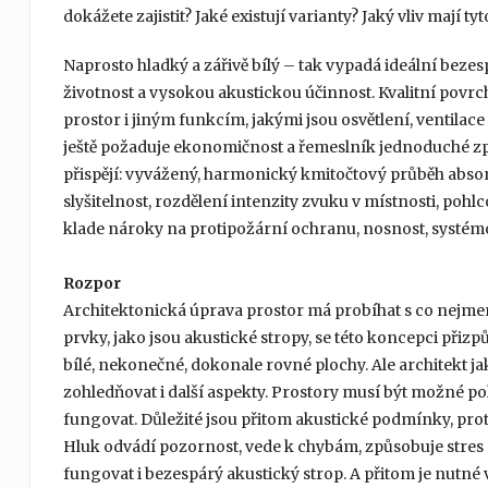
dokážete zajistit? Jaké existují varianty? Jaký vliv mají t
Naprosto hladký a zářivě bílý – tak vypadá ideální bez
životnost a vysokou akustickou účinnost. Kvalitní povrc
prostor i jiným funkcím, jakými jsou osvětlení, ventilac
ještě požaduje ekonomičnost a řemeslník jednoduché z
přispějí: vyvážený, harmonický kmitočtový průběh absor
slyšitelnost, rozdělení intenzity zvuku v místnosti, poh
klade nároky na protipožární ochranu, nosnost, systémov
Rozpor
Architektonická úprava prostor má probíhat s co nejme
prvky, jako jsou akustické stropy, se této koncepci přiz
bílé, nekonečné, dokonale rovné plochy. Ale architekt jak
zohledňovat i další aspekty. Prostory musí být možné 
fungovat. Důležité jsou přitom akustické podmínky, pro
Hluk odvádí pozornost, vede k chybám, způsobuje stres 
fungovat i bezespárý akustický strop. A přitom je nutné v