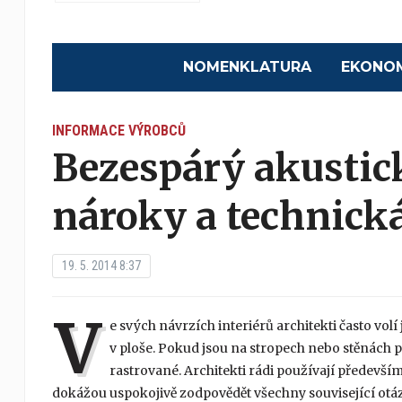
NOMENKLATURA
EKONO
INFORMACE VÝROBCŮ
Bezespárý akustick
nároky a technick
19. 5. 2014 8:37
V
e svých návrzích interiérů architekti často vo
v ploše. Pokud jsou na stropech nebo stěnách p
rastrované. Architekti rádi používají předevší
dokážou uspokojivě zodpovědět všechny související otázk