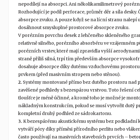
nepodílejí na absorpci. Ani několikamilimetrový porézn
Rozhodující je podíl perforace, průměr děr a síla desky. 
absorpce zvuku. A pouze když se na lícní stranu nalepí
dosáhnout smysluplné prostorové absorpce zvuku.
V porézním povrchu desek z lehčeného skleněného granul
relativně silného, porézního absorbéru ve vzájemném 
porézních vrstev, které mají zpravidla vyšší aerodynami
straně příliš silná, trpí tím především absorpce vysokof
dosahuje absorpce díky dutému vzduchovému prostoru a
prvkem (před masivním stropem nebo stěnou).
2.
Systémy montované přímo bez dutého prostoru nad pod
zavěšené podhledy s bezespárou vrstvou. Toto řešení cel
tloušťce je méně účinné, a kromě toho je možné je mont
nákladným konstrukcím, pokud se musí vytvořit dutý pro
kompletní druhý podhled ze sádrokartonu.
3.
K bezespárému akustickému systému bez podkladní kons
vytváří póry díky příměsi přírodního perlitu nebo vláke
často používají na masivních stavebních prvcích – beton