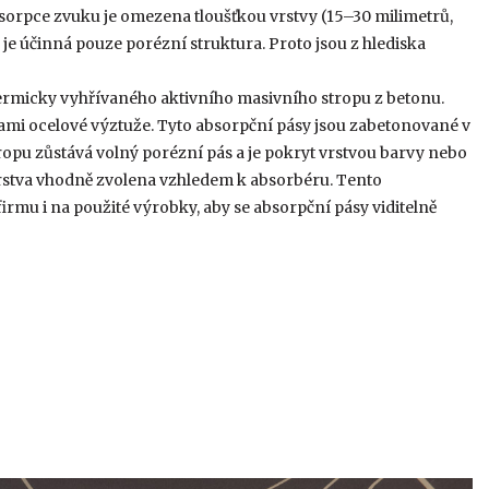
sorpce zvuku je omezena tloušťkou vrstvy (15–30 milimetrů,
e účinná pouze porézní struktura. Proto jsou z hlediska
u termicky vyhřívaného aktivního masivního stropu z betonu.
ami ocelové výztuže. Tyto absorpční pásy jsou zabetonované v
tropu zůstává volný porézní pás a je pokryt vrstvou barvy nebo
 vrstva vhodně zvolena vzhledem k absorbéru. Tento
rmu i na použité výrobky, aby se absorpční pásy viditelně