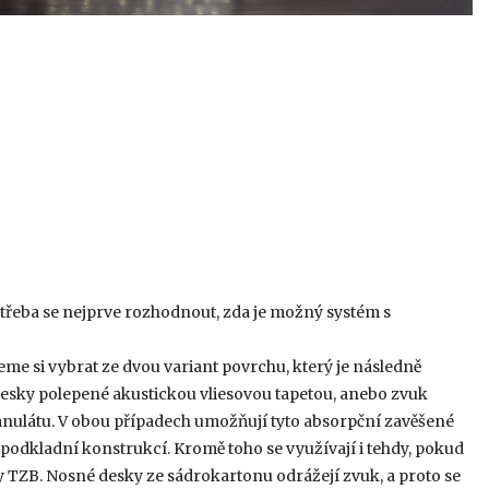
otřeba se nejprve rozhodnout, zda je možný systém s
me si vybrat ze dvou variant povrchu, který je následně
esky polepené akustickou vliesovou tapetou, anebo zvuk
anulátu. V obou případech umožňují tyto absorpční zavěšené
odkladní konstrukcí. Kromě toho se využívají i tehdy, pokud
 TZB. Nosné desky ze sádrokartonu odrážejí zvuk, a proto se