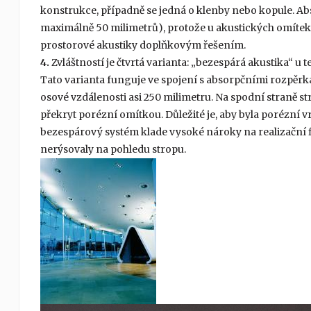
konstrukce, případně se jedná o klenby nebo kopule. Ab
maximálně 50 milimetrů), protože u akustických omítek j
prostorové akustiky doplňkovým řešením.
4.
Zvláštností je čtvrtá varianta: „bezespárá akustika“ 
Tato varianta funguje ve spojení s absorpčními rozpěrk
osové vzdálenosti asi 250 milimetru. Na spodní straně s
překryt porézní omítkou. Důležité je, aby byla porézní
bezespárový systém klade vysoké nároky na realizační fi
nerýsovaly na pohledu stropu.