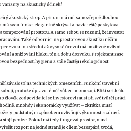
yto varianty na akustický účinek?
espárý akustický strop. A přitom má mít samozřejmě dlouhou
h má svou funkci elegantně skrývat a navíc ještě poskytovat
e a temperování prostoru. A samo sebou se rozumí, že investor
pracování. Také odborníci na prostorovou akustiku něčím
pce zvuku na střední až vysoké úrovni má pozitivně ovlivnit
lcování a snižování hluku, tón a dobu dozvuku. Projektant zase
ou bezpečnost, hygienu a stále častěji i ekologičnost.
nší závislostí na technických omezeních. Funkční stavební
působují, protože úpravu téměř vůbec neomezují. Blíží se ideálu
o člověk zodpovídající se investorovi musí při své tvůrčí práci
pohodlně, mnohdy i ekonomicky využívat – zkrátka musí
tože ty podstatným způsobem ovlivňují výkonnost a zdraví.
a stojí peníze. Pokud má tedy fungovat prostor, musí
yřešit rozpor: na jedné straně je cílem bezespárá, tvrdá,