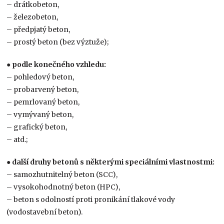
– drátkobeton,
– železobeton,
– předpjatý beton,
– prostý beton (bez výztuže);
●
podle konečného vzhledu:
– pohledový beton,
– probarvený beton,
– pemrlovaný beton,
– vymývaný beton,
– grafický beton,
– atd.;
●
další druhy betonů s některými speciálními vlastnostmi:
– samozhutnitelný beton (SCC),
– vysokohodnotný beton (HPC),
– beton s odolností proti pronikání tlakové vody
(vodostavební beton).