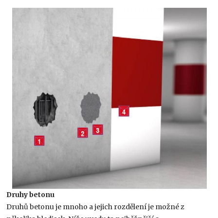
Druhy betonu
Druhů betonu je mnoho a jejich rozdělení je možné z