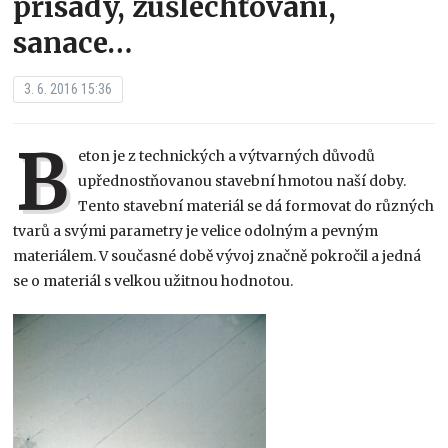
přísady, zušlechťování,
sanace…
3. 6. 2016 15:36
B
eton je z technických a výtvarných důvodů
upřednostňovanou stavební hmotou naší doby.
Tento stavební materiál se dá formovat do různých
tvarů a svými parametry je velice odolným a pevným
materiálem. V současné době vývoj značně pokročil a jedná
se o materiál s velkou užitnou hodnotou.