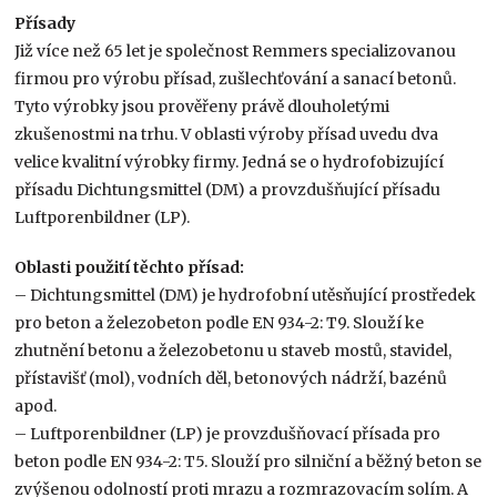
Přísady
Již více než 65 let je společnost Remmers specializovanou
firmou pro výrobu přísad, zušlechťování a sanací betonů.
Tyto výrobky jsou prověřeny právě dlouholetými
zkušenostmi na trhu. V oblasti výroby přísad uvedu dva
velice kvalitní výrobky firmy. Jedná se o hydrofobizující
přísadu Dichtungsmittel (DM) a provzdušňující přísadu
Luftporenbildner (LP).
Oblasti použití těchto přísad:
– Dichtungsmittel (DM) je hydrofobní utěsňující prostředek
pro beton a železobeton podle EN 934-2: T9. Slouží ke
zhutnění betonu a železobetonu u staveb mostů, stavidel,
přístavišť (mol), vodních děl, betonových nádrží, bazénů
apod.
– Luftporenbildner (LP) je provzdušňovací přísada pro
beton podle EN 934-2: T5. Slouží pro silniční a běžný beton se
zvýšenou odolností proti mrazu a rozmrazovacím solím. A