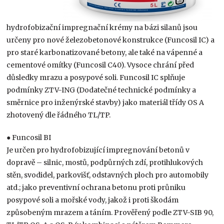
hydrofobizační impregnační krémy na bázi silanů jsou
určeny pro nové železobetonové konstrukce (Funcosil IC) a
pro staré karbonatizované betony, ale také na vápenné a
cementové omítky (Funcosil C40). Vysoce chrání před
důsledky mrazu a posypové soli. Funcosil IC splňuje
podmínky ZTV-ING (Dodatečné technické podmínky a
směrnice pro inženýrské stavby) jako materiál třídy OS A
zhotovený dle řádného TL/TP.
● Funcosil BI
Je určen pro hydrofobizující impregnování betonů v
dopravě – silnic, mostů, podpůrných zdí, protihlukových
stěn, svodidel, parkovišť, odstavných ploch pro automobily
atd.; jako preventivní ochrana betonu proti průniku
posypové soli a mořské vody, jakož i proti škodám
způsobeným mrazem a táním. Prověřený podle ZTV-SIB 90,