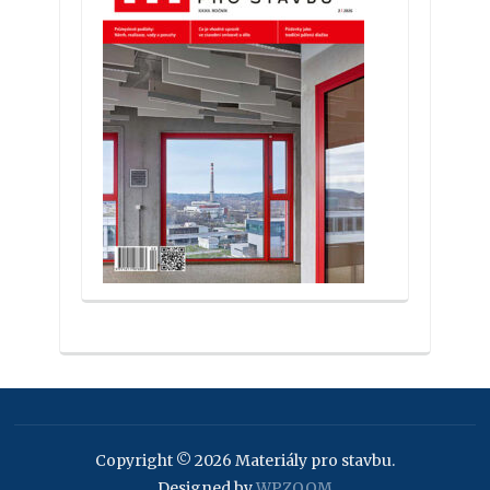
Copyright © 2026 Materiály pro stavbu.
Designed by
WPZOOM