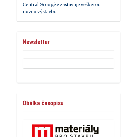
Central Group,že zastavuje veškerou
novou výstavbu
Newsletter
Obálka časopisu