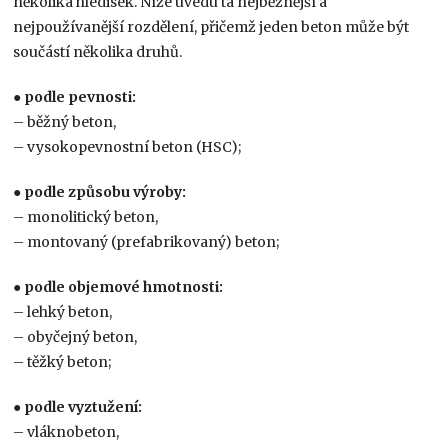
několika hledisek. Níže uvedu ta nejběžnější a
nejpoužívanější rozdělení, přičemž jeden beton může být
součástí několika druhů.
●
podle pevnosti:
– běžný beton,
– vysokopevnostní beton (HSC);
●
podle způsobu výroby:
– monolitický beton,
– montovaný (prefabrikovaný) beton;
●
podle objemové hmotnosti:
– lehký beton,
– obyčejný beton,
– těžký beton;
●
podle vyztužení:
– vláknobeton,