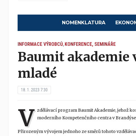
NOMENKLATURA
EKONO
INFORMACE VÝROBCŮ
KONFERENCE, SEMINÁŘE
,
Baumit akademie v
mladé
18. 1. 2023 7:30
V
zdělávací program Baumit Akademie, jehož konc
moderního Kompetenčního centra v Brandýs
Přirozeným vývojem jednoho ze směrů tohoto vzděláva