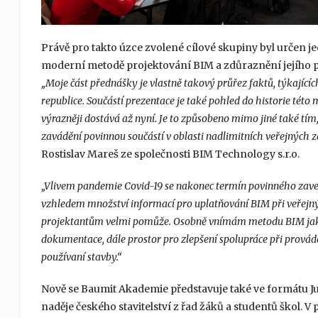
Právě pro takto úzce zvolené cílové skupiny byl určen 
moderní metodě projektování BIM a zdůraznění jejího p
„Moje část přednášky je vlastně takový průřez faktů, týkající
republice. Součástí prezentace je také pohled do historie této 
výrazněji dostává až nyní. Je to způsobeno mimo jiné také tím,
zavádění povinnou součástí v oblasti nadlimitních veřejných 
Rostislav Mareš ze společnosti BIM Technology s.r.o.
„Vlivem pandemie Covid-19 se nakonec termín povinného zavede
vzhledem množství informací pro uplatňování BIM při veřejný
projektantům velmi pomůže. Osobně vnímám metodu BIM jako j
dokumentace, dále prostor pro zlepšení spolupráce při prov
používaní stavby.“
Nově se Baumit Akademie představuje také ve formátu Jun
naděje českého stavitelství z řad žáků a studentů škol. 