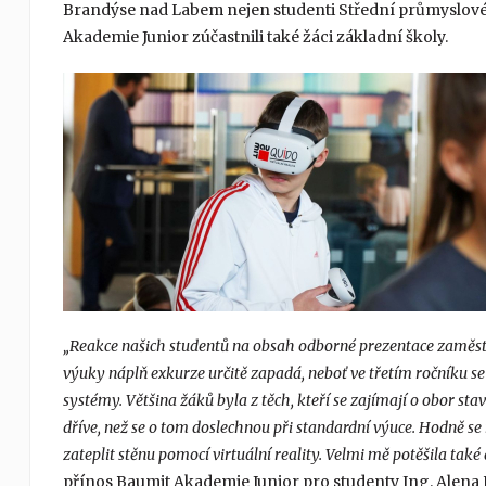
Brandýse nad Labem nejen studenti Střední průmyslové š
Akademie Junior zúčastnili také žáci základní školy.
„Reakce našich studentů na obsah odborné prezentace zaměstn
výuky náplň exkurze určitě zapadá, neboť ve třetím ročníku se 
systémy. Většina žáků byla z těch, kteří se zajímají o obor sta
dříve, než se o tom doslechnou při standardní výuce. Hodně se
zateplit stěnu pomocí virtuální reality. Velmi mě potěšila tak
přínos Baumit Akademie Junior pro studenty Ing. Alena 