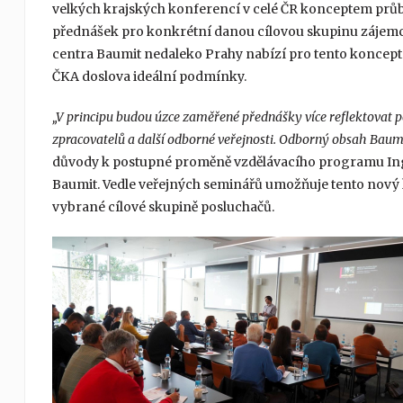
velkých krajských konferencí v celé ČR konceptem pr
přednášek pro konkrétní danou cílovou skupinu zájemc
centra Baumit nedaleko Prahy nabízí pro tento koncep
ČKA doslova ideální podmínky.
„V principu budou úzce zaměřené přednášky více reflektovat po
zpracovatelů a další odborné veřejnosti. Odborný obsah Baum
důvody k postupné proměně vzdělávacího programu Ing. 
Baumit. Vedle veřejných seminářů umožňuje tento nov
vybrané cílové skupině posluchačů.