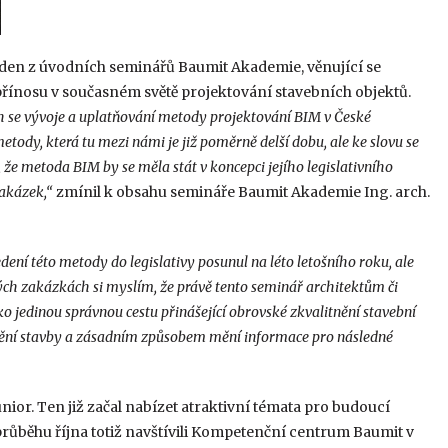
jeden z úvodních seminářů Baumit Akademie, věnující se
řínosu v současném světě projektování stavebních objektů.
ch se vývoje a uplatňování metody projektování BIM v České
metody, která tu mezi námi je již poměrně delší dobu, ale ke slovu se
 že metoda BIM by se měla stát v koncepci jejího legislativního
zakázek,“
zmínil k obsahu semináře Baumit Akademie Ing. arch.
ní této metody do legislativy posunul na léto letošního roku, ale
ch zakázkách si myslím, že právě tento seminář architektům či
edinou správnou cestu přinášející obrovské zkvalitnění stavební
ádění stavby a zásadním způsobem mění informace pro následné
ior. Ten již začal nabízet atraktivní témata pro budoucí
V průběhu října totiž navštívili Kompetenční centrum Baumit v