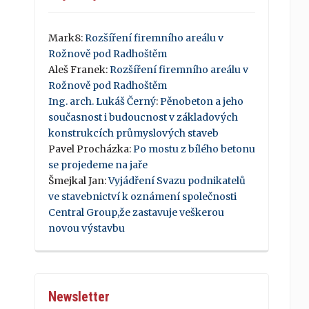
Mark8
:
Rozšíření firemního areálu v
Rožnově pod Radhoštěm
Aleš Franek
:
Rozšíření firemního areálu v
Rožnově pod Radhoštěm
Ing. arch. Lukáš Černý
:
Pěnobeton a jeho
současnost i budoucnost v základových
konstrukcích průmyslových staveb
Pavel Procházka
:
Po mostu z bílého betonu
se projedeme na jaře
Šmejkal Jan
:
Vyjádření Svazu podnikatelů
ve stavebnictví k oznámení společnosti
Central Group,že zastavuje veškerou
novou výstavbu
Newsletter