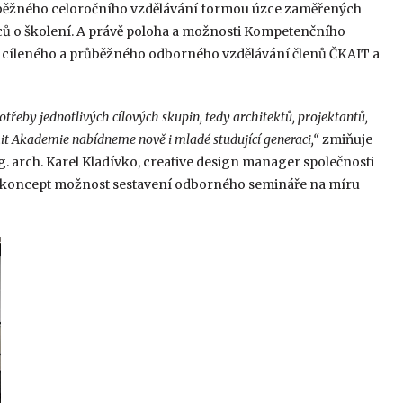
ůběžného celoročního vzdělávání formou úzce zaměřených
ů o školení. A právě poloha a možnosti Kompetenčního
t cíleného a průběžného odborného vzdělávání členů ČKAIT a
třeby jednotlivých cílových skupin, tedy architektů, projektantů,
it Akademie nabídneme nově i mladé studující generaci,“
zmiňuje
arch. Karel Kladívko, creative design manager společnosti
ý koncept možnost sestavení odborného semináře na míru