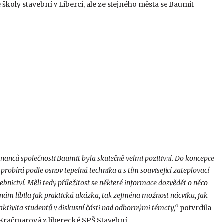
koly stavební v Liberci, ale ze stejného města se Baumit
anců společnosti Baumit byla skutečně velmi pozitivní. Do koncepce
probírá podle osnov tepelná technika a s tím související zateplovací
vebnictví. Měli tedy příležitost se některé informace dozvědět o něco
 nám líbila jak praktická ukázka, tak zejména možnost nácviku, jak
é aktivita studentů v diskusní části nad odbornými tématy,“
potvrdila
Kračmarová z liberecké SPŠ Stavební.