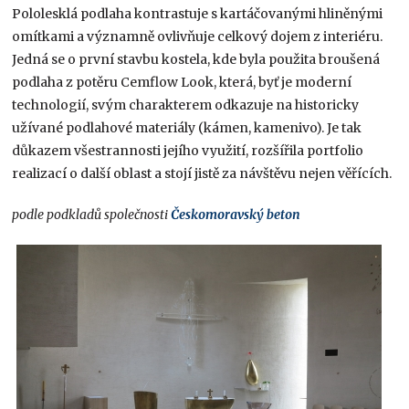
Pololesklá podlaha kontrastuje s kartáčovanými hliněnými
omítkami a významně ovlivňuje celkový dojem z interiéru.
Jedná se o první stavbu kostela, kde byla použita broušená
podlaha z potěru Cemflow Look, která, byť je moderní
technologií, svým charakterem odkazuje na historicky
užívané podlahové materiály (kámen, kamenivo). Je tak
důkazem všestrannosti jejího využití, rozšířila portfolio
realizací o další oblast a stojí jistě za návštěvu nejen věřících.
podle podkladů společnosti
Českomoravský beton