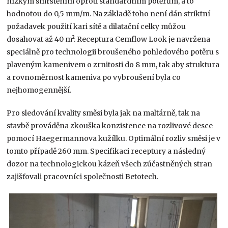
nízkým smrštěním oproti standardním potěrům, a to
hodnotou do 0,5 mm/m. Na základě toho není dán striktní
požadavek použití kari sítě a dilatační celky můžou
dosahovat až 40 m². Receptura Cemflow Look je navržena
speciálně pro technologii broušeného pohledového potěru s
plaveným kamenivem o zrnitosti do 8 mm, tak aby struktura
a rovnoměrnost kameniva po vybroušení byla co
nejhomogennější.
Pro sledování kvality směsi byla jak na maltárně, tak na
stavbě prováděna zkouška konzistence na rozlivové desce
pomocí Haegermannova kužílku. Optimální rozliv směsi je v
tomto případě 260 mm. Specifikaci receptury a následný
dozor na technologickou kázeň všech zúčastněných stran
zajišťovali pracovníci společnosti Betotech.