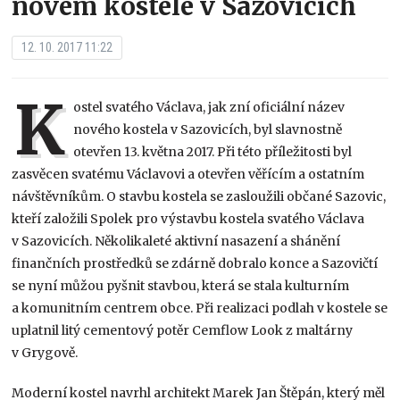
novém kostele v Sazovicích
12. 10. 2017 11:22
K
ostel svatého Václava, jak zní oficiální název
nového kostela v Sazovicích, byl slavnostně
otevřen 13. května 2017. Při této příležitosti byl
zasvěcen svatému Václavovi a otevřen věřícím a ostatním
návštěvníkům. O stavbu kostela se zasloužili občané Sazovic,
kteří založili Spolek pro výstavbu kostela svatého Václava
v Sazovicích. Několikaleté aktivní nasazení a shánění
finančních prostředků se zdárně dobralo konce a Sazovičtí
se nyní můžou pyšnit stavbou, která se stala kulturním
a komunitním centrem obce. Při realizaci podlah v kostele se
uplatnil litý cementový potěr Cemflow Look z maltárny
v Grygově.
Moderní kostel navrhl architekt Marek Jan Štěpán, který měl