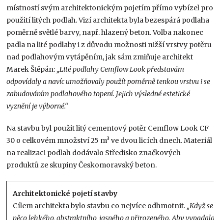
místností svým architektonickým pojetím přímo vybízel pro
použití litých podlah. Vizí architekta byla bezespárá podlaha
poměrně světlé barvy, např. hlazený beton. Volba nakonec
padla na lité podlahy i z důvodu možnosti nižší vrstvy potěru
nad podlahovým vytápěním, jak sám zmiňuje architekt
Marek Štěpán:
„Lité podlahy Cemflow Look představám
odpovídaly a navíc umožňovaly použít poměrně tenkou vrstvu i se
zabudováním podlahového topení. Jejich výsledné estetické
vyznění je výborné.“
Na stavbu byl použit litý cementový potěr Cemflow Look CF
30 o celkovém množství 25 m³ ve dvou licích dnech. Materiál
na realizaci podlah dodávalo Středisko značkových
produktů ze skupiny Českomoravský beton.
Architektonické pojetí stavby
Cílem architekta bylo stavbu co nejvíce odhmotnit.
„Když se n
něco lehkého, abstraktního, jasného a přirozeného. Aby vypadala spí