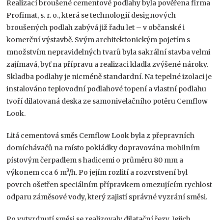
Realizací broušené cementové podlahy byla pověřena firma
Profimat, s. r. o., která se technologií designových
broušených podlah zabývá již řadu let – v občanské i
komerční výstavbě. Svým architektonickým pojetím s
množstvím nepravidelných tvarů byla sakrální stavba velmi
zajímavá, byť na přípravu a realizaci kladla zvýšené nároky.
Skladba podlahy je nicméně standardní. Na tepelné izolaci je
instalováno teplovodní podlahové topení a vlastní podlahu
tvoří dilatovaná deska ze samonivelačního potěru Cemflow
Look.
Litá cementová směs Cemflow Look byla z přepravních
domíchávačů na místo pokládky dopravována mobilním
pístovým čerpadlem s hadicemi o průměru 80 mm a
výkonem cca 6 m³/h. Po jejím rozlití a rozvrstvení byl
povrch ošetřen speciálním přípravkem omezujícím rychlost
odparu záměsové vody, který zajistí správné vyzrání směsi.
Po vytvrdnutí směsi se realizovaly dilatační řezy. Jejich