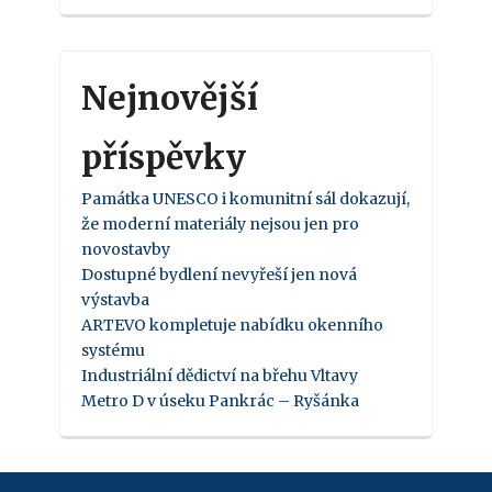
Nejnovější
příspěvky
Památka UNESCO i komunitní sál dokazují,
že moderní materiály nejsou jen pro
novostavby
Dostupné bydlení nevyřeší jen nová
výstavba
ARTEVO kompletuje nabídku okenního
systému
Industriální dědictví na břehu Vltavy
Metro D v úseku Pankrác – Ryšánka