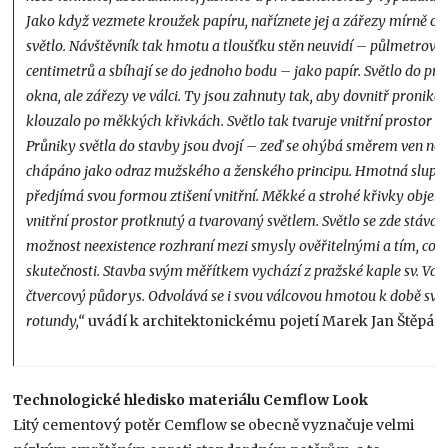
Jako když vezmete kroužek papíru, naříznete jej a zářezy mírně od
světlo. Návštěvník tak hmotu a tloušťku stěn neuvidí – půlmetrové 
centimetrů a sbíhají se do jednoho bodu – jako papír. Světlo do pr
okna, ale zářezy ve válci. Ty jsou zahnuty tak, aby dovnitř pronika
klouzalo po měkkých křivkách. Světlo tak tvaruje vnitřní prostor ko
Průniky světla do stavby jsou dvojí – zeď se ohýbá směrem ven ne
chápáno jako odraz mužského a ženského principu. Hmotná slupka 
předjímá svou formou ztišení vnitřní. Měkké a strohé křivky obj
vnitřní prostor protknutý a tvarovaný světlem. Světlo se zde stává
možnost neexistence rozhraní mezi smysly ověřitelnými a tím, co j
skutečnosti. Stavba svým měřítkem vychází z pražské kaple sv. Vác
čtvercový půdorys. Odvolává se i svou válcovou hmotou k době sv. V
rotundy,“
uvádí k architektonickému pojetí Marek Jan Štěpán.
Technologické hledisko materiálu Cemflow Look
Litý cementový potěr Cemflow se obecně vyznačuje velmi