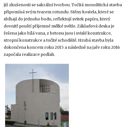
již zkušenosti se sakrální tvorbou. Točitá monolitická stavba
připomíná svým tvarem rotundu. Stěny kostela, které se
sbíhají do jednoho bodu, reflektují svitek papíru, který
dovnitř pouští příjemné mělké světlo. Základová deska je
řešena jako bílá vana, z betonu jsou i svislé konstrukce,
stropní konstrukce a točité schodiště. Hrubá stavba byla
dokončena koncem roku 2015 a následně na jaře roku 2016
započala realizace podlah.