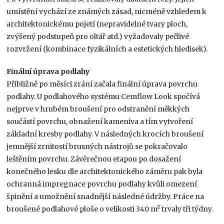
umístění vychází ze známých zásad, nicméně vzhledem k
architektonickému pojetí (nepravidelné tvary ploch,
zvýšený podstupeň pro oltář atd.) vyžadovaly pečlivé
rozvržení (kombinace fyzikálních a estetických hledisek).
Finální úprava podlahy
Přibližně po měsíci zrání začala finální úprava povrchu
podlahy. U podlahového systému Cemflow Look spočívá
nejprve v hrubém broušení pro odstranění měkkých
součástí povrchu, obnažení kameniva a tím vytvoření
základní kresby podlahy. V následných krocích broušení
jemnější zrnitostí brusných nástrojů se pokračovalo
leštěním povrchu. Závěrečnou etapou po dosažení
konečného lesku dle architektonického záměru pak byla
ochranná impregnace povrchu podlahy kvůli omezení
špinění a umožnění snadnější následné údržby. Práce na
broušené podlahové ploše o velikosti 340 m² trvaly tři týdny.