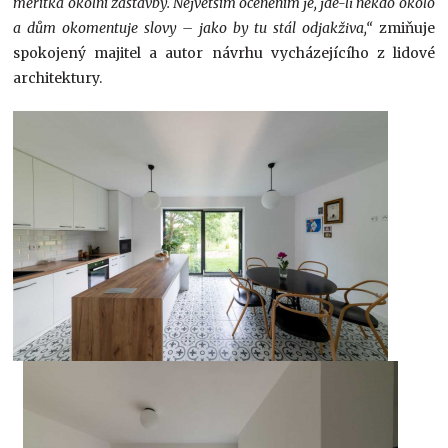
měřítka okolní zástavby. Největším oceněním je, jde-li někdo okolo
a dům okomentuje slovy – jako by tu stál odjakživa,“
zmiňuje
spokojený majitel a autor návrhu vycházejícího z lidové
architektury.