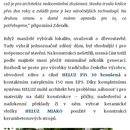
což je pro architekta nedocenitelná zkušenost. Stavba trvala krátce
přes dva roky a zvládli jsme ji bez náročnějších technologií. Na
druhou stranu v domě máme opravdu jen to, co
potřebujeme,“
připomíná Zdeněk.
Když manželé vybírali lokalitu, uvažovali o dřevostavbě.
Tady vyhrál jednoznačně zděný dům, byl vhodnější i pro
svépomocné stavění. Na konstrukci nešetřili, nosná část totiž
podle majitele musí přežít minimálně několik generací.
Rozhodl se proto pro výrobky tradičního českého výrobce,
obvodové zdivo z cihel
HELUZ P15 30 broušená
s
kontaktním zateplením 150 mm EPS. Díky kompletnímu
systému HELUZ mohl architekt bez problému ,sáhnout’ i pro
materiály na další konstrukce – příčky, nadedveřní a
nadokenní překlady či v něm vybrat keramické
vložky
HELUZ MIAKO
použité v konstrukci
kerambetonových stropů.