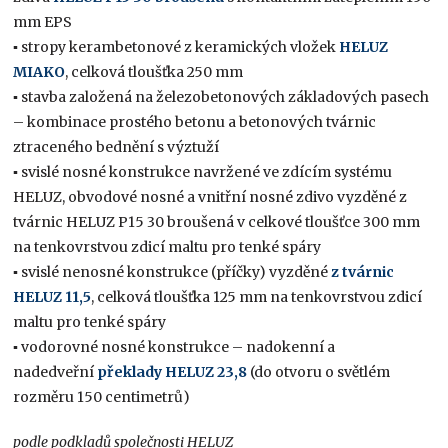
mm EPS
▪ stropy kerambetonové z keramických vložek
HELUZ
MIAKO
, celková tloušťka 250 mm
▪ stavba založená na železobetonových základových pasech
– kombinace prostého betonu a betonových tvárnic
ztraceného bednění s výztuží
▪ svislé nosné konstrukce navržené ve zdícím systému
HELUZ, obvodové nosné a vnitřní nosné zdivo vyzděné z
tvárnic HELUZ P15 30 broušená v celkové tloušťce 300 mm
na tenkovrstvou zdicí maltu pro tenké spáry
▪ svislé nenosné konstrukce (příčky) vyzděné
z tvárnic
HELUZ 11,5
, celková tloušťka 125 mm na tenkovrstvou zdicí
maltu pro tenké spáry
▪ vodorovné nosné konstrukce – nadokenní a
nadedveřní
překlady HELUZ 23,8
(do otvoru o světlém
rozměru 150 centimetrů)
podle podkladů společnosti HELUZ