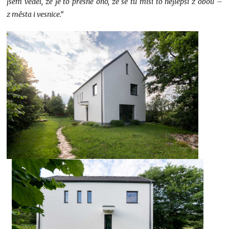
jsem věděl, že je to přesně ono, že se tu mísí to nejlepší z obou –
z města i vesnice.“