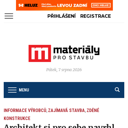
PŘIHLÁŠENÍ
REGISTRACE
Pátek, 7 srpna 2026
MENU
INFORMACE VÝROBCŮ
ZAJÍMAVÁ STAVBA
ZDĚNÉ
,
,
KONSTRUKCE
Architekt si pro sebe navrhl