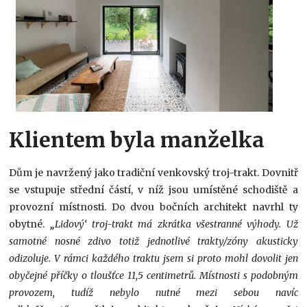
Klientem byla manželka
Dům je navržený jako tradiční venkovský troj-trakt. Dovnitř
se vstupuje střední částí, v níž jsou umístěné schodiště a
provozní místnosti. Do dvou bočních architekt navrhl ty
obytné.
„
Lidový‘ troj-trakt má zkrátka všestranné výhody. Už
samotné nosné zdivo totiž jednotlivé trakty/zóny akusticky
odizoluje. V rámci každého traktu jsem si proto mohl dovolit jen
obyčejné příčky o tloušťce 11,5 centimetrů. Místnosti s podobným
provozem, tudíž nebylo nutné mezi sebou navíc