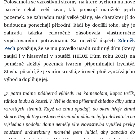
Polosamota se vzrostlými stromy, na které bychom na nové
parcele čekali celý život, tak popisují manželé jejich
pozemek. Se zahradou mají velké plány, ale charakter jí do
budoucna ponechají přírodní. Rádi by docílili toho, aby je
zahrada takřka celoročně zásobovala vlastnoručně
vypěstovanými potravinami. Za největší úspěch
Zdeněk
Pech
považuje, že se mu povedlo usadit rodinný dům (který
zaujal i v hlasování v soutěži HELUZ Dům roku 2021) na
poměrně složitý pozemek tvarem připomínající trychtýř.
Stavba působí, že je s ním srostlá, zároveň plně využívá jeho
výhod a doplňuje jej.
„Z patra máme nádherné výhledy na kamenolom, kopec Brčík,
táhlou louku či kostel. V létě je doma příjemně chladno díky stínu
vzrostlých stromů. Když na zimu opadají, do oken hřeje zimní
slunce. Regulativy nastavené územním plánem byly adekvátní a na
výslednou podobu domu neměly vliv. Novostavba využívá prvky
současné architektury, nicméně jsem hlídal, aby zapadla do