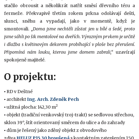
stačilo obrousit a několikrát natřít směsí dřevního téru a
fermeže. Překvapivě třetím rokem prkna odolávají dešti,
slunci, sněhu a vypadají, jako v momentě, když je
smontovali.
„Doma jsme nechtěli zůstat jen u bílé a šedé, proto
jsme sáhli po šik mentolové na dveřích. Výrazným prvkem je určitě
i dlažba s květinovým dekorem probíhající v ploše bez přerušení.
Připomíná nám louku, kterou jsme domem zabrali,“
uzavírají
spokojeně majitelé.
O projektu:
▪ RD v Deštné
▪ architekt
Ing. Arch. Zdeněk Pech
2
▪ užitná plocha: 142,30 m
▪ objekt (tradiční venkovský troj-trakt) se sedlovou střechou,
sklon 39°, štít orientovaný směrem do ulice a do zahrady
▪ dům je řešený jako zděný objekt z obvodového
zdiva
HELUZ P15 30 broušená
s kontaktním zateplením 150