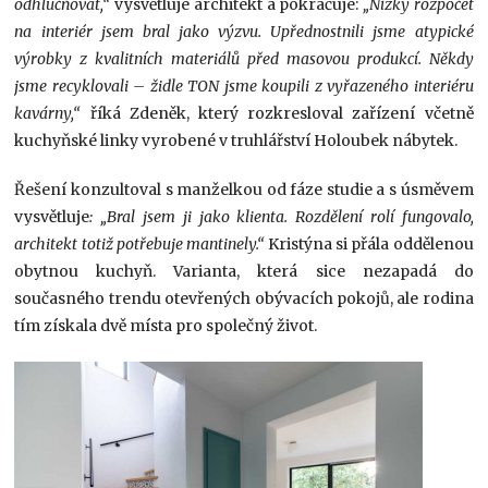
odhlučňovat,“
vysvětluje architekt a pokračuje:
„Nízký rozpočet
na interiér jsem bral jako výzvu. Upřednostnili jsme atypické
výrobky z kvalitních materiálů před masovou produkcí. Někdy
jsme recyklovali – židle TON jsme koupili z vyřazeného interiéru
kavárny,“
říká Zdeněk, který rozkresloval zařízení včetně
kuchyňské linky vyrobené v truhlářství Holoubek nábytek.
Řešení konzultoval s manželkou od fáze studie a s úsměvem
vysvětluje
: „Bral jsem ji jako klienta. Rozdělení rolí fungovalo,
architekt totiž potřebuje mantinely.“
Kristýna si přála oddělenou
obytnou kuchyň. Varianta, která sice nezapadá do
současného trendu otevřených obývacích pokojů, ale rodina
tím získala dvě místa pro společný život.