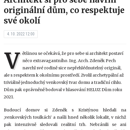
originální dům, co respektuje
své okolí
4. 10. 2022 12:00
V
ětšinou se očekává, že pro sebe si architekt postaví
něco extravagantního. Ing. Arch. Zdeněk Pech
navrhl své rodině sice nepřehlédnutelný originál,
ale s respektem k okolnímu prostředí. Zvolil archetypální až
triviálně jednoduchý venkovský tvar domu a tradiční cihlu.
Dům pak oprávněně bodoval v hlasování HELUZ Dům roku
2021.
Budoucí domov si Zdeněk s Kristýnou hledali na
,venkovských toulkách‘ a našli hned několik lokalit, v nichž
pak intenzivně sledovali realitní trh. Nebránili se ani