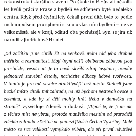
rekonstrukci staršího stavení. Po škole totiž zůstali několik
let kvůli práci v Praze a bydleli ve sdíleném bytě nedaleko
centra. Když před čtyřmi lety čekali první dítě, bylo to podle
nich impulsem pro splnění si snu o vlastním bydlení – ne ve
velkoměstě, ale v kraji, odkud oba pocházejí. Syn se jim už
narodil v Jindřichově Hradci.
„Od začátku jsme chtěli žít na venkově. Mám rád jeho drobné
měřítko a rozmanitost. Mojí (nyní naší) oblíbenou zábavou jsou
procházky vesnicemi. Je to navíc skvělý zdroj inspirace, oceníte
jednotlivé stavební detaily, nacházíte důkazy lidové tvořivosti.
V tomto je pro mě vesnice atraktivnější než město. Sháněli jsme
hezké místo, chtěli mít zahradu, na níž bychom pěstovali ovoce a
zeleninu, a kde by si děti mohly hrát třeba v domečku na
stromě,“
vysvětluje Zdeněk a dodává:
„Vtipné je, že jsme nic
z těchto míst nevybrali, protože manželka mezitím od prarodičů
zdědila zahradu v Deštné na pomezí Jižních Čech a Vysočiny. Malé
město se sice velikostí vymykalo výběru, ale při první návštěvě