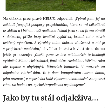
Na otázku, proč právě HELUZ, odpovídá:
„Vybral jsem jej na
základě fungující podpory projektantům, která se mi několikrát
osvědčila a i během naší realizace. Pokud jsem se na firmu obrátil
s dotazem, přišlo brzy kvalitní vyjádření, kromě toho návrh
ověřený výpočtem. S výrobky mám dobrou zkušenost a rád je
v projektech používám,“
chválí architekt a k vlastnímu domu
ještě prozrazuje:
„Obešli jsme se bez nákladných technologií
vytápění. Máme elektrokotel, jímž občas zavlažíme. Většinu roku
ale topíme v obyčejných litinových kamnech. V mrazech za
odpoledne vyhřejí dům. To je dané kompaktním tvarem domu,
jeho orientací, v neposlední řadě výbornou akumulační schopností
cihel. Do budoucna tepelné čerpadlo ani neplánujeme.“
Jako by tu stál odjakživa…