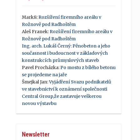
Mark8
:
Rozšíření firemního areálu v
Rožnově pod Radhoštěm
Aleš Franek
:
Rozšíření firemního areálu v
Rožnově pod Radhoštěm
Ing. arch. Lukáš Černý
:
Pěnobeton a jeho
současnost i budoucnost v základových
konstrukcích průmyslových staveb
Pavel Procházka
:
Po mostu z bílého betonu
se projedeme na jaře
Šmejkal Jan
:
Vyjádření Svazu podnikatelů
ve stavebnictví k oznámení společnosti
Central Group,že zastavuje veškerou
novou výstavbu
Newsletter