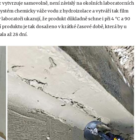
r vytvrzuje samovolně, není závislý na okolních laboratorních
systém chemicky váže vodu z hydroizolace a vytváří tak film
 laboratoři ukazují, že produkt důkladně schne i při 4 °C a 90
í produktu je tak dosaženo v krátké časové době, která by u
la až 28 dní.