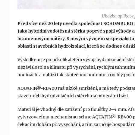
Ukázka aplikace 
Před více než 20 lety uvedla společnost SCHOMBURG na
Jako hybridní vodotěsná stěrka poprvé spojil výhody a 
bitumenovými nátěry. S novým vývojem si specialista
oblasti stavebních hydroizolací, která se dodnes odr
Výsledkem je po několikaletém vývoji hydroizolační st
nezávislostí na klimatu při vysychání, rychlým tuhnutím
hodinách, a nabízí tak skutečnou hodnotu a rychlý postu
AQUAFIN®-RB400 má nízké smrštění, a má tedy podstatně
stavebních hydroizolačních stěrek na minerální bázi.
Materiál je vhodný dle zatížení pro tloušťky 2–4 mm. Ať
vytvrzovacímu mechanismu schne AQUAFIN®-RB400 prak
čekacím dobám při vysychání, a tím zaručuje hospodárný