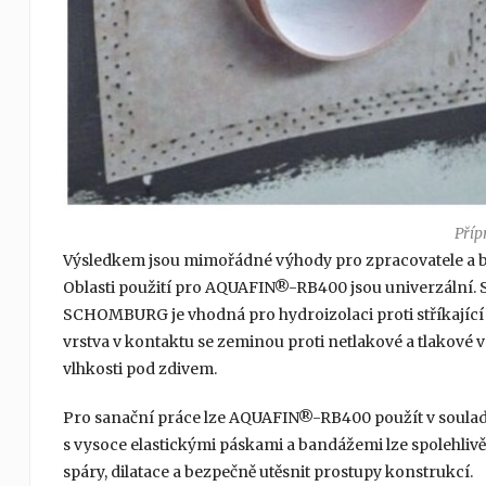
Příp
Výsledkem jsou mimořádné výhody pro zpracovatele a b
Oblasti použití pro AQUAFIN®-RB400 jsou univerzální.
SCHOMBURG je vhodná pro hydroizolaci proti stříkající 
vrstva v kontaktu se zeminou proti netlakové a tlakové vo
vlhkosti pod zdivem.
Pro sanační práce lze AQUAFIN®-RB400 použít v souladu
s vysoce elastickými páskami a bandážemi lze spolehlivě
spáry, dilatace a bezpečně utěsnit prostupy konstrukcí.