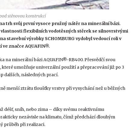
pod stěnovou konstrukcí
 trh svůj první vysoce pružný nátěr na minerální bázi.
vlastnosti flexibilních vodotěsných stěrek se silnovrstvými
 na stavební výrobky SCHOMBURG vydobyl vedoucí roli v
áží ve značce AQUAFIN®.
ěrka na minerální bázi AQUAFIN®-RB400. Přesvědčí svou
, které umožňuje univerzální použití a přepracování již po 3
p dalších, následných prací.
 menší ztrátu tloušťky vrstvy při vysychání než u běžných
 už déšť, sníh, nebo zima – díky svému reaktivnímu
ticky nezávisle na klimatu, čímž předchází dlouhým
 průběh při realizaci.