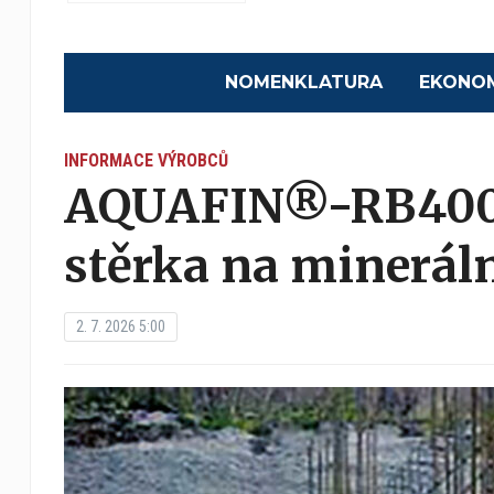
NOMENKLATURA
EKONO
INFORMACE VÝROBCŮ
AQUAFIN®-RB400 
stěrka na mineráln
2. 7. 2026 5:00