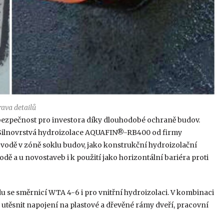
rava detailů
ezpečnost pro investora díky dlouhodobé ochraně budov.
 Silnovrstvá hydroizolace AQUAFIN®-RB400 od firmy
vodě v zóně soklu budov, jako konstrukční hydroizolační
dě a u novostaveb i k použití jako horizontální bariéra proti
 se směrnicí WTA 4-6 i pro vnitřní hydroizolaci. V kombinaci
 utěsnit napojení na plastové a dřevěné rámy dveří, pracovní