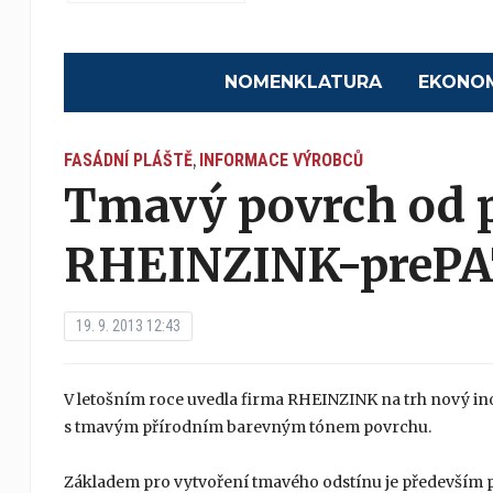
NOMENKLATURA
EKONO
FASÁDNÍ PLÁŠTĚ
INFORMACE VÝROBCŮ
,
Tmavý povrch od 
RHEINZINK-prePAT
19. 9. 2013 12:43
V letošním roce uvedla firma RHEINZINK na trh nový 
s tmavým přírodním barevným tónem povrchu.
Základem pro vytvoření tmavého odstínu je především pat