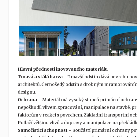
Hlavní přednosti inovovaného materiálu
Tmavá a stálá barva –
Tmavší odstín dává povrchu nov
architektů. Černošedý odstín s drobným mramorováním 
designu.
Ochrana
– Materiál má vysoký stupeň primární ochrany
nepoškodil vlivem zpracování, manipulace na stavbě, p
faktorům v reakci s povrchem. Základní transportní ochr
Potlačí většinu vlivů z dopravy a manipulace na překlád
Samočisticí schopnost –
Součástí primární ochrany pov