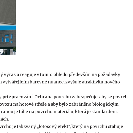
ý výraz a reaguje v tomto ohledu především na požadavky
vytvářejícím barevné nuance, zvyšuje atraktivitu nového
 při zpracování. Ochrana povrchu zabezpečuje, aby se povrch
rovozu na hotové střeše a aby bylo zabráněno biologickým
anou je fólie na povrchu materiálu, která je standardem.
kách.
rchu je takzvaný „lotosový efekt“, který na povrchu stahuje