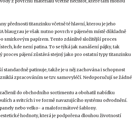
 vody z povrchu materiálu včetně nečistot, které tam mohou
přednosti titanzinku včetně té hlavní, kterou je jeho
NA blaugrau je však nutno povrch v pájeném místě důkladně
bo smirkovým papírem. Tento zdánlivě složitější proces
tech, kde není patina. To se týká jak nanášení pájky, tak
ý proces pájení zůstává stejný jako pro ostatní typy titanzinku
standardně patinuje, takže je u něj zachována i schopnost
niklá zpracováním se tzv. samovyléčí. Nedoporučují se žádné
ačlenil do obchodního sortimentu a obohatil nabídku
ulích a svitcích i ve formě navazujícího systému odvodnění.
panely nebo velko- a maloformátové šablony.
stetické hodnoty, která je podpořena dlouhou životností