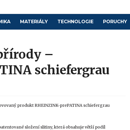
MIKA
MATERIÁLY
TECHNOLOGIE
PORUCHY
přírody –
INA schiefergrau
inovovaný produkt RHEINZINK-prePATINA schiefergrau
entované složení slitiny, která obsahuje větší podíl