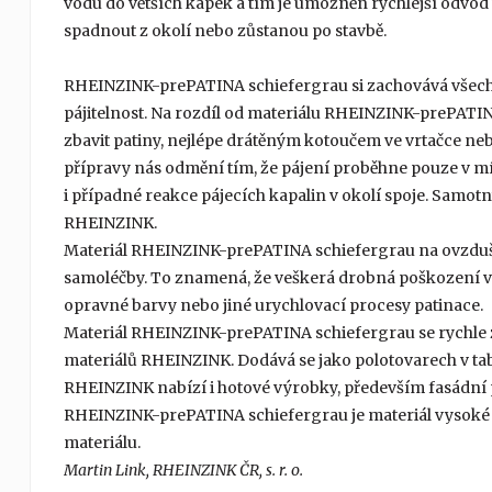
vodu do větších kapek a tím je umožněn rychlejší odvod
spadnout z okolí nebo zůstanou po stavbě.
RHEINZINK-prePATINA schiefergrau si zachovává všechny 
pájitelnost. Na rozdíl od materiálu RHEINZINK-prePATI
zbavit patiny, nejlépe drátěným kotoučem ve vrtačce ne
přípravy nás odmění tím, že pájení proběhne pouze v mís
i případné reakce pájecích kapalin v okolí spoje. Samotn
RHEINZINK.
Materiál RHEINZINK-prePATINA schiefergrau na ovzduší 
samoléčby. To znamená, že veškerá drobná poškození vz
opravné barvy nebo jiné urychlovací procesy patinace.
Materiál RHEINZINK-prePATINA schiefergrau se rychle z
materiálů RHEINZINK. Dodává se jako polotovarech v tab
RHEINZINK nabízí i hotové výrobky, především fasádní 
RHEINZINK-prePATINA schiefergrau je materiál vysoké e
materiálu.
Martin Link, RHEINZINK ČR, s. r. o.