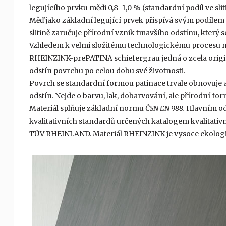
legujícího prvku mědi 0,8–1,0 % (standardní podíl ve sl
Měď jako základní legující prvek přispívá svým podílem 
slitině zaručuje přírodní vznik tmavšího odstínu, který
Vzhledem k velmi složitému technologickému procesu nen
RHEINZINK-prePATINA schiefergrau jedná o zcela origin
odstín povrchu po celou dobu své životnosti.
Povrch se standardní formou patinace trvale obnovuje a
odstín. Nejde o barvu, lak, dobarvování, ale přírodní f
Materiál splňuje základní normu
ČSN EN 988.
Hlavním od
kvalitativních standardů určených katalogem kvalitativn
TÜV RHEINLAND. Materiál RHEINZINK je vysoce ekologic