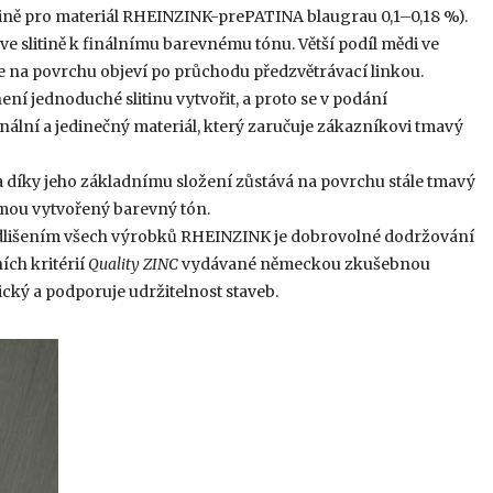
itině pro materiál RHEINZINK-prePATINA blaugrau 0,1–0,18 %).
ve slitině k finálnímu barevnému tónu. Větší podíl mědi ve
 se na povrchu objeví po průchodu předzvětrávací linkou.
í jednoduché slitinu vytvořit, a proto se v podání
ální a jedinečný materiál, který zaručuje zákazníkovi tmavý
 díky jeho základnímu složení zůstává na povrchu stále tmavý
ormou vytvořený barevný tón.
lišením všech výrobků RHEINZINK je dobrovolné dodržování
ích kritérií
Quality ZINC
vydávané německou zkušebnou
ký a podporuje udržitelnost staveb.