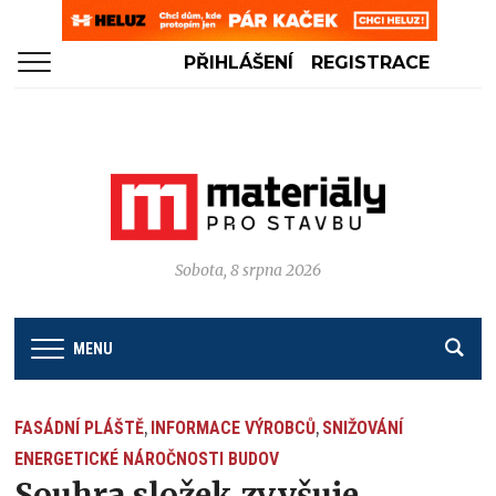
PŘIHLÁŠENÍ
REGISTRACE
Sobota, 8 srpna 2026
MENU
FASÁDNÍ PLÁŠTĚ
INFORMACE VÝROBCŮ
SNIŽOVÁNÍ
,
,
ENERGETICKÉ NÁROČNOSTI BUDOV
Souhra složek zvyšuje