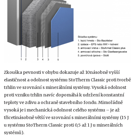
Zkouška pevnosti v ohybu dokazuje až 10násobně vyšší
elastičnost a odolnost systému StoTherm Classic proti tvorbě
trhlin ve srovnání s minerálními systémy. Vysoká odolnost
proti vzniku trhlin navíc dopomáhá k udržení konstantní
teploty ve zdivu a ochraně stavebního fondu. Mimořádně
vysoká je i mechanická odolnost celého systému – je až
třicetinásobně větší ve srovnání s minerálními systémy (15 J
u systému StoTherm Classic proti 0,5 až 1 J u minerálních
systémů).