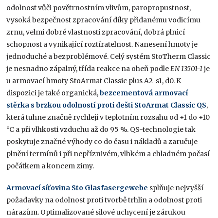
odolnost vůči povětrnostním vlivům, paropropustnost,
vysoká bezpečnost zpracování díky přidanému vodicímu
zrnu, velmi dobré vlastnosti zpracování, dobrá plnicí
schopnost a vynikající roztíratelnost. Nanesení hmoty je
jednoduché a bezproblémové. Celý systém StoTherm Classic
je nesnadno zápalný, třída reakce na oheň podle
EN 13501-1
je
u armovací hmoty StoArmat Classic plus A2-s1, d0. K
dispozici je také organická,
bezcementová armovací
stěrka s brzkou odolností proti dešti StoArmat Classic QS
,
která tuhne značně rychleji v teplotním rozsahu od +1 do +10
°C a při vlhkosti vzduchu až do 95 %. QS-technologie tak
poskytuje značné výhody co do času i nákladů a zaručuje
plnění termínů i při nepříznivém, vlhkém a chladném počasí
počátkem a koncem zimy.
Armovací síťovina Sto Glasfasergewebe
splňuje nejvyšší
požadavky na odolnost proti tvorbě trhlin a odolnost proti
nárazům. Optimalizované silové uchycení je zárukou