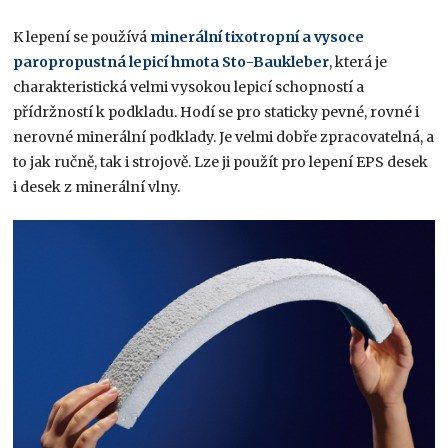
K lepení se používá
minerální tixotropní a vysoce
paropropustná lepicí hmota Sto-Baukleber
, která je
charakteristická velmi vysokou lepicí schopností a
přídržností k podkladu. Hodí se pro staticky pevné, rovné i
nerovné minerální podklady. Je velmi dobře zpracovatelná, a
to jak ručně, tak i strojově. Lze ji použít pro lepení EPS desek
i desek z minerální vlny.