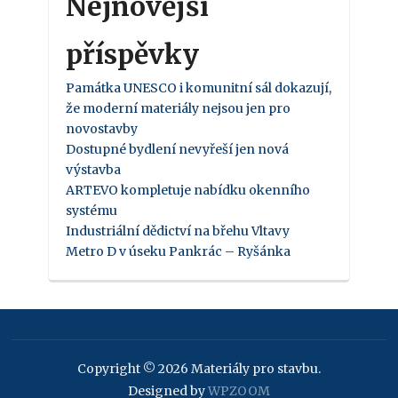
Nejnovější
příspěvky
Památka UNESCO i komunitní sál dokazují,
že moderní materiály nejsou jen pro
novostavby
Dostupné bydlení nevyřeší jen nová
výstavba
ARTEVO kompletuje nabídku okenního
systému
Industriální dědictví na břehu Vltavy
Metro D v úseku Pankrác – Ryšánka
Copyright © 2026 Materiály pro stavbu.
Designed by
WPZOOM