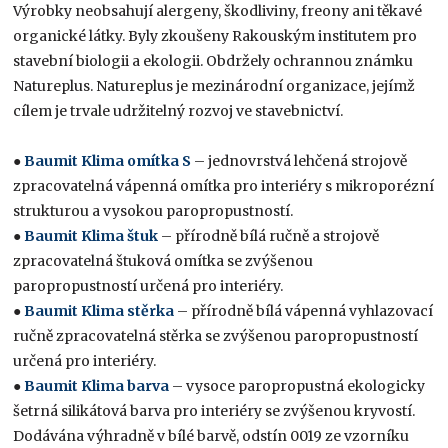
Výrobky neobsahují alergeny, škodliviny, freony ani těkavé
organické látky. Byly zkoušeny Rakouským institutem pro
stavební biologii a ekologii. Obdržely ochrannou známku
Natureplus. Natureplus je mezinárodní organizace, jejímž
cílem je trvale udržitelný rozvoj ve stavebnictví.
●
Baumit Klima omítka S
– jednovrstvá lehčená strojově
zpracovatelná vápenná omítka pro interiéry s mikroporézní
strukturou a vysokou paropropustností.
●
Baumit Klima štuk
– přírodně bílá ručně a strojově
zpracovatelná štuková omítka se zvýšenou
paropropustností určená pro interiéry.
●
Baumit Klima stěrka
– přírodně bílá vápenná vyhlazovací
ručně zpracovatelná stěrka se zvýšenou paropropustností
určená pro interiéry.
●
Baumit Klima barva
– vysoce paropropustná ekologicky
šetrná silikátová barva pro interiéry se zvýšenou kryvostí.
Dodávána výhradně v bílé barvě, odstín 0019 ze vzorníku