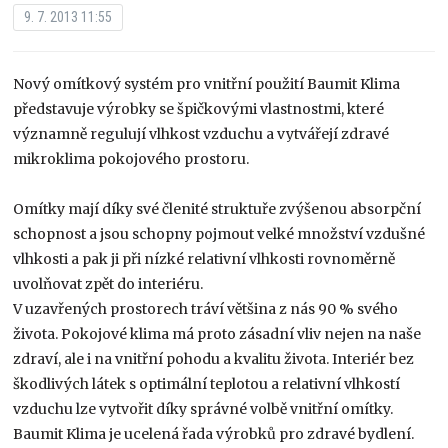
9. 7. 2013 11:55
Nový omítkový systém pro vnitřní použití Baumit Klima
představuje výrobky se špičkovými vlastnostmi, které
významně regulují vlhkost vzduchu a vytvářejí zdravé
mikroklima pokojového prostoru.
Omítky mají díky své členité struktuře zvýšenou absorpční
schopnost a jsou schopny pojmout velké množství vzdušné
vlhkosti a pak ji při nízké relativní vlhkosti rovnoměrně
uvolňovat zpět do interiéru.
V uzavřených prostorech tráví většina z nás 90 % svého
života. Pokojové klima má proto zásadní vliv nejen na naše
zdraví, ale i na vnitřní pohodu a kvalitu života. Interiér bez
škodlivých látek s optimální teplotou a relativní vlhkostí
vzduchu lze vytvořit díky správné volbě vnitřní omítky.
Baumit Klima je ucelená řada výrobků pro zdravé bydlení.