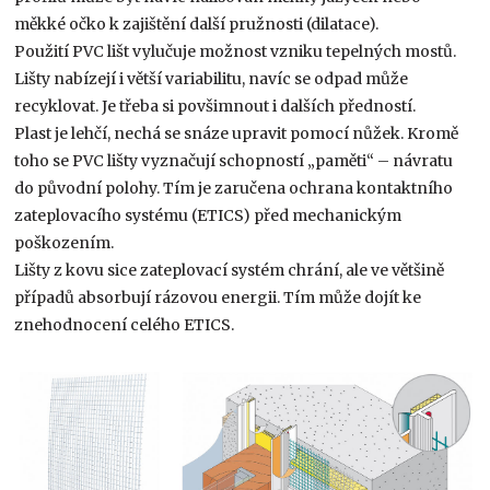
měkké očko k zajištění další pružnosti (dilatace).
Použití PVC lišt vylučuje možnost vzniku tepelných mostů.
Lišty nabízejí i větší variabilitu, navíc se odpad může
recyklovat. Je třeba si povšimnout i dalších předností.
Plast je lehčí, nechá se snáze upravit pomocí nůžek. Kromě
toho se PVC lišty vyznačují schopností „paměti“ – návratu
do původní polohy. Tím je zaručena ochrana kontaktního
zateplovacího systému (ETICS) před mechanickým
poškozením.
Lišty z kovu sice zateplovací systém chrání, ale ve většině
případů absorbují rázovou energii. Tím může dojít ke
znehodnocení celého ETICS.