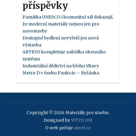
příspěvky
Památka UNESCO i komunitní sál dokazují,
že moderní materiály nejsou jen pro
novostavby
Dostupné bydlení nevyřeší jen nová
výstavba
ARTEVO kompletuje nabídku okenního
systému
Industriální dědictví na břehu Vltavy
Metro D v úseku Pankrác – Ryšánka
Copyright © 2026 Materiály pro stavbu.
Designed by
WPZOOM
O web pečuje
atwel.cz