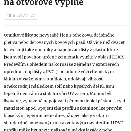
na otvorové výplně
18. 5. 2012 11:22
Omítkové lišty se nevyrábějí jen z tahokovu, drátěného
pletiva nebo děrovaných kovových pásů. Už více než dvacet
let existují také úhelníky a napojovací lišty z plastu, které
jsou svojí povahou určené zejména k využití v oblasti ETICS.
Především s ohledem na korozi se zejména v exteriérech
upřednostňují lišty z PVC. Jsou odolné vůči chemickým
látkám obsaženým v omítkách, odolávají vlhkosti
a nekorodují následkem solí nebo kyselých dešťů. Jsou
tepelně neutrální a stabilní vůči UV záření. Mohou být
lisované, vybavené napojovací pěnovou lepicí páskou, krycí
manžetou apod. Spojení těla profilu s tkaninou lze provést
klasickým lepením nebo dnes již specialisty v oboru
standardně používaným ultrazvukovým navařením. U PVC
profilů může být navíc nalisován měkký jazýček nebo