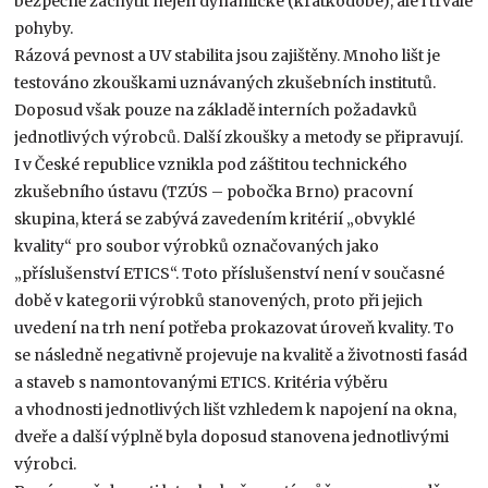
bezpečně zachytit nejen dynamické (krátkodobé), ale i trvalé
pohyby.
Rázová pevnost a UV stabilita jsou zajištěny. Mnoho lišt je
testováno zkouškami uznávaných zkušebních institutů.
Doposud však pouze na základě interních požadavků
jednotlivých výrobců. Další zkoušky a metody se připravují.
I v České republice vznikla pod záštitou technického
zkušebního ústavu (TZÚS – pobočka Brno) pracovní
skupina, která se zabývá zavedením kritérií „obvyklé
kvality“ pro soubor výrobků označovaných jako
„příslušenství ETICS“. Toto příslušenství není v současné
době v kategorii výrobků stanovených, proto při jejich
uvedení na trh není potřeba prokazovat úroveň kvality. To
se následně negativně projevuje na kvalitě a životnosti fasád
a staveb s namontovanými ETICS. Kritéria výběru
a vhodnosti jednotlivých lišt vzhledem k napojení na okna,
dveře a další výplně byla doposud stanovena jednotlivými
výrobci.