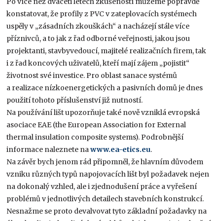
Po více než dvaceti letech zkušeností můžeme popravdě
konstatovat, že profily z PVC v zateplovacích systémech
uspěly v „zásadních zkouškách“ a nacházejí stále více
příznivců, a to jak z řad odborné veřejnosti, jakou jsou
projektanti, stavbyvedoucí, majitelé realizačních firem, tak
i z řad koncových uživatelů, kteří mají zájem „pojistit“
životnost své investice. Pro oblast sanace systémů
a realizace nízkoenergetických a pasivních domů je dnes
použití tohoto příslušenství již nutností.
Na používání lišt upozorňuje také nově vzniklá evropská
asociace EAE (the European Association for External
thermal insulation composite systems). Podrobnější
informace naleznete na
www.ea-etics.eu
.
Na závěr bych jenom rád připomněl, že hlavním důvodem
vzniku různých typů napojovacích lišt byl požadavek nejen
na dokonalý vzhled, ale i zjednodušení práce a vyřešení
problémů v jednotlivých detailech stavebních konstrukcí.
Nesnažme se proto devalvovat tyto základní požadavky na