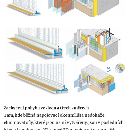
Zachycení pohybu ve dvou a třech směrech
Tam, kde běžná napojovací okenní lišta nedokáže
eliminovat síly, které jsou na ní vytvářeny, jsou v posledních
letech trendem tzv. 2D a nově 3D napojovací okenní lišty.