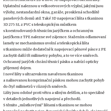
Uplatnění naleznou u velkootvorových výplní, jakými jsou
výlohy, nestandardní okna, garáže, prosklená schodiště
panelových domů atd. Také 3D napojovací lišta s tkaninou
3D 275 SL z PVC s teleskopickým můstkem
s koextrudovaných těsnicím jazýčkem a ochranným
jazýčkem z TPE nalezne své zájemce. Stažením odlamovaní
lamely se mechanismus uvolní a teleskopická lišta
s tkaninou může dodatečně k napojovací pěnové pásce z PE
zachytit další tři milimetry pohybu, a to ve více směrech.
Ochranný jazýček chrání těsnicí pásku a nabízí opticky
příjemný dojem.
I nové lišty s ultrazvukem navařenou tkaninou
a nalisovanou komprimační páskou mohou zachytit pohyb
do čtyř milimetrů v různých směrech.
Lišty jsou odolné proti větru a silným dešťům, a to speciálně
v detailech jednotlivých napojení a přechodů.
S těmito „můstkovými“ lištami s tkaninou se mohou