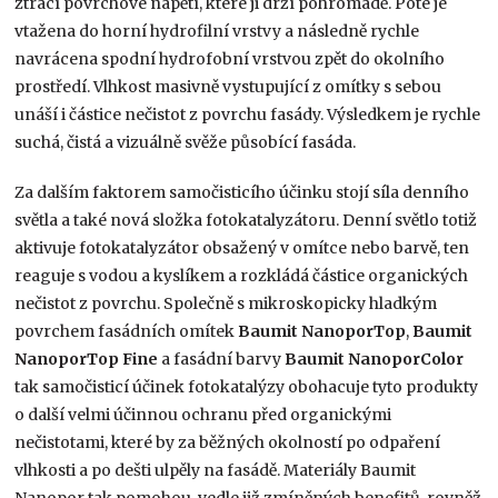
ztrácí povrchové napětí, které ji drží pohromadě. Poté je
vtažena do horní hydrofilní vrstvy a následně rychle
navrácena spodní hydrofobní vrstvou zpět do okolního
prostředí. Vlhkost masivně vystupující z omítky s sebou
unáší i částice nečistot z povrchu fasády. Výsledkem je rychle
suchá, čistá a vizuálně svěže působící fasáda.
Za dalším faktorem samočisticího účinku stojí síla denního
světla a také nová složka fotokatalyzátoru. Denní světlo totiž
aktivuje fotokatalyzátor obsažený v omítce nebo barvě, ten
reaguje s vodou a kyslíkem a rozkládá částice organických
nečistot z povrchu. Společně s mikroskopicky hladkým
povrchem fasádních omítek
Baumit NanoporTop
,
Baumit
NanoporTop Fine
a fasádní barvy
Baumit NanoporColor
tak samočisticí účinek fotokatalýzy obohacuje tyto produkty
o další velmi účinnou ochranu před organickými
nečistotami, které by za běžných okolností po odpaření
vlhkosti a po dešti ulpěly na fasádě. Materiály Baumit
Nanopor tak pomohou, vedle již zmíněných benefitů, rovněž