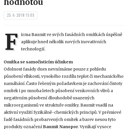
hodnotou
25. 6. 2018 15:03
F
irma Baumit ve svých fasádních omítkách úspěšně
aplikuje hned několik nových inovativních
technologií.
Omítka se samočisticím účinkem
Odolnost fasády dnes nevnímáme pouze z pohledu
působení vlhkosti, vysokého rozdílu teplot či mechanického
namáhání. Často řešeným požadavkem je zachování čistoty
omítek i po mnoha letech působení venkovních vlivů a
negativním působení dlouhodobě usazených
mikroorganismů ve struktuře omítky. Baumit vsadil na
aktivní využití fyzikálně-chemických principů. V prémiové
řadě fasádních probarvených omítek a barev nesou tyto
produkty označení
Baumit Nanopor
. Vynikají vysoce