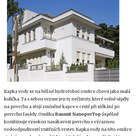
Kapka vody se na běžné hydrofobní omítce chová jako malá
kulička. Ta s sebou vezme jen ty nečistoty, které volně ulpěly
na povrchu a stojí zmíněné kapce v cestě při stékání po
povrchu fasády. Omítka
Baumit NanoporTop
úspěšně
kombinuje vysokou nasákavost povrchu s výraznou
vodoodpudivostí vnitřních vrstev. Kapka vody na této omítce