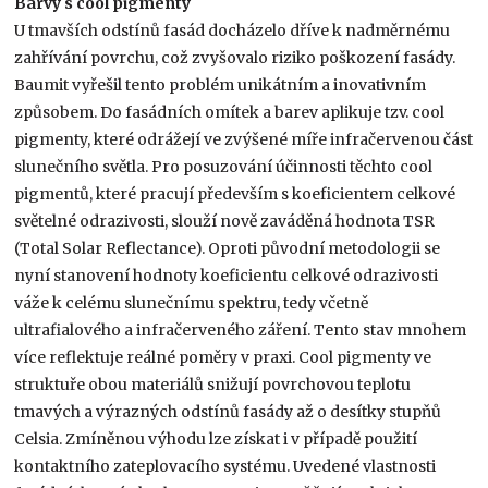
Barvy s cool pigmenty
U tmavších odstínů fasád docházelo dříve k nadměrnému
zahřívání povrchu, což zvyšovalo riziko poškození fasády.
Baumit vyřešil tento problém unikátním a inovativním
způsobem. Do fasádních omítek a barev aplikuje tzv. cool
pigmenty, které odrážejí ve zvýšené míře infračervenou část
slunečního světla. Pro posuzování účinnosti těchto cool
pigmentů, které pracují především s koeficientem celkové
světelné odrazivosti, slouží nově zaváděná hodnota TSR
(Total Solar Reflectance). Oproti původní metodologii se
nyní stanovení hodnoty koeficientu celkové odrazivosti
váže k celému slunečnímu spektru, tedy včetně
ultrafialového a infračerveného záření. Tento stav mnohem
více reflektuje reálné poměry v praxi. Cool pigmenty ve
struktuře obou materiálů snižují povrchovou teplotu
tmavých a výrazných odstínů fasády až o desítky stupňů
Celsia. Zmíněnou výhodu lze získat i v případě použití
kontaktního zateplovacího systému. Uvedené vlastnosti