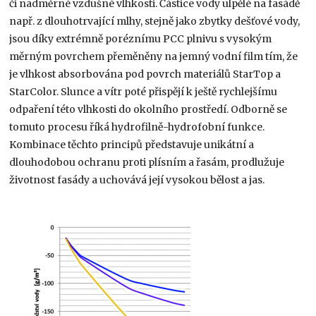
či nadměrné vzdušné vlhkosti. Částice vody ulpělé na fasádě
např. z dlouhotrvající mlhy, stejně jako zbytky dešťové vody,
jsou díky extrémně poréznímu PCC plnivu s vysokým
měrným povrchem přeměněny na jemný vodní film tím, že
je vlhkost absorbována pod povrch materiálů StarTop a
StarColor. Slunce a vítr poté přispějí k ještě rychlejšímu
odpaření této vlhkosti do okolního prostředí. Odborně se
tomuto procesu říká hydrofilně-hydrofobní funkce.
Kombinace těchto principů představuje unikátní a
dlouhodobou ochranu proti plísním a řasám, prodlužuje
životnost fasády a uchovává její vysokou bělost a jas.