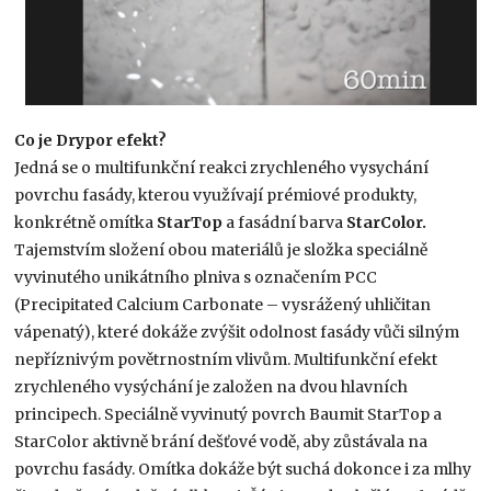
Co je Drypor efekt?
Jedná se o multifunkční reakci zrychleného vysychání
povrchu fasády, kterou využívají prémiové produkty,
konkrétně omítka
StarTop
a fasádní barva
StarColor.
Tajemstvím složení obou materiálů je složka speciálně
vyvinutého unikátního plniva s označením PCC
(Precipitated Calcium Carbonate – vysrážený uhličitan
vápenatý), které dokáže zvýšit odolnost fasády vůči silným
nepříznivým povětrnostním vlivům. Multifunkční efekt
zrychleného vysýchání je založen na dvou hlavních
principech. Speciálně vyvinutý povrch Baumit StarTop a
StarColor aktivně brání dešťové vodě, aby zůstávala na
povrchu fasády. Omítka dokáže být suchá dokonce i za mlhy