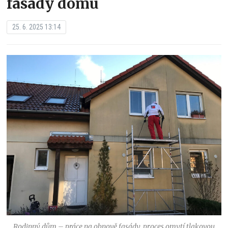
fasády domu
25. 6. 2025 13:14
Rodinný dům – práce na obnově fasády, proces omytí tlakovou