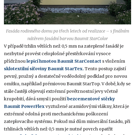
Fasáda rodinného domu po třech letech od realizace – s finálním
nátěrem fasádní barvou Baumit StarColor
V případě trhlin větších než 0,5 mm na zateplené fasádě je
nezbytné provést celoplošné přestěrkování vysoce
přídržnou
lepicí hmotou Baumit StarContact
s vložením
sklotextilní síťoviny Baumit StarTex
.
Tento postup zajistí
pevný, pružný a dostatečně voděodolný podklad pro novou
omítku, například prémiovou Baumit StarTop. V době, kdy se
stále častěji objevují extrémní povětrnostní jevy včetně
krupobití, dává smysl i použití
bezcementové stěrky
Baumit PowerFlex
vyztužené aramidovými vlákny, která je
extrémně odolná proti mechanickému poškození
zateplovacího systému. Pokud má dům minerální fasádu, při
trhlinách větších než 0,5 mm je nutné povrch opatřit