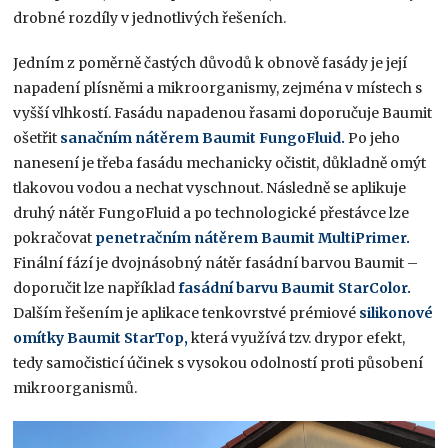
drobné rozdíly v jednotlivých řešeních.
Jedním z poměrně častých důvodů k obnově fasády je její
napadení plísněmi a mikroorganismy, zejména v místech s
vyšší vlhkostí. Fasádu napadenou řasami doporučuje Baumit
ošetřit
sanačním nátěrem Baumit FungoFluid
.
Po jeho
nanesení je třeba fasádu mechanicky očistit, důkladně omýt
tlakovou vodou a nechat vyschnout. Následně se aplikuje
druhý nátěr FungoFluid a po technologické přestávce lze
pokračovat
penetračním nátěrem Baumit MultiPrimer
.
Finální fází je dvojnásobný nátěr fasádní barvou Baumit –
doporučit lze například
fasádní barvu Baumit StarColor
.
Dalším řešením je aplikace tenkovrstvé prémiové
silikonové
omítky Baumit StarTop
,
která využívá tzv. drypor efekt,
tedy samočisticí účinek s vysokou odolností proti působení
mikroorganismů.