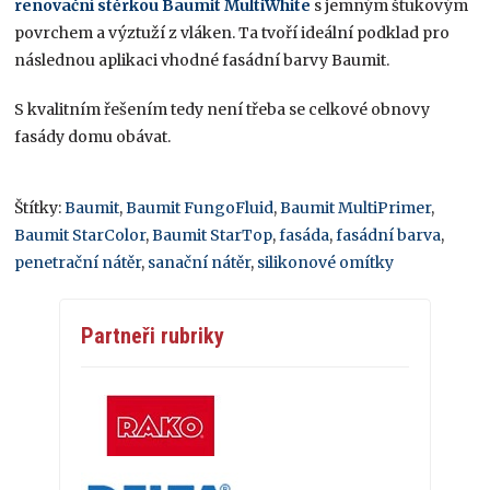
renovační stěrkou Baumit MultiWhite
s jemným štukovým
povrchem a výztuží z vláken. Ta tvoří ideální podklad pro
následnou aplikaci vhodné fasádní barvy Baumit.
S kvalitním řešením tedy není třeba se celkové obnovy
fasády domu obávat.
Štítky:
Baumit
,
Baumit FungoFluid
,
Baumit MultiPrimer
,
Baumit StarColor
,
Baumit StarTop
,
fasáda
,
fasádní barva
,
penetrační nátěr
,
sanační nátěr
,
silikonové omítky
Partneři rubriky