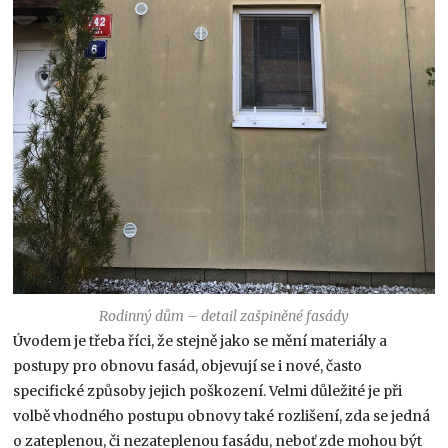
Rodinný dům – detail zašpiněné fasády
Úvodem je třeba říci, že stejně jako se mění materiály a
postupy pro obnovu fasád, objevují se i nové, často
specifické způsoby jejich poškození. Velmi důležité je při
volbě vhodného postupu obnovy také rozlišení, zda se jedná
o zateplenou, či nezateplenou fasádu, neboť zde mohou být