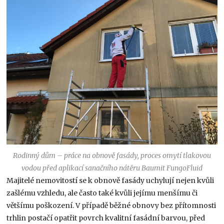
Rodinný dům – práce na obnově fasády, proces omytí tlakovou
vodou před aplikací sanačního nátěru Baumit FungoFluid
Majitelé nemovitostí se k obnově fasády uchylují nejen kvůli
zašlému vzhledu, ale často také kvůli jejímu menšímu či
většímu poškození. V případě běžné obnovy bez přítomnosti
trhlin postačí opatřit povrch kvalitní fasádní barvou, před