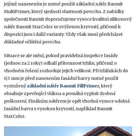
jejímž nanesením je nutné použít základní nátěr Baumit
MultiPrimer, který sjednotí vlastnosti povrchu. Z nabídky
společnosti Baumit doporučujeme vysoce kvalitní silikonový
nátěr Baumit StarColor se zvýšenou kryvostí, přičemž k
dispozici jsou i další varianty. Vždy však musí předcházet
důkladné očištění povrchu.
Situace se ale mění, pokud pravidelná inspekce fasády
(jednou za 2 roky) odhalí přítomnost trhlin, přičemž o
vhodném řešení rozhoduje jejich velikost. Při trhlinkách do
0,5 mm je před nanesením fasádní barvy nutné použít
vyztužený
základní nátěr Baumit FillPrimer
,
který
obsahuje zpevňující vlákna a pomáhá vyplnit drobná
poškození. Finálním nátěrem je opět vhodná vysoce odolná
fasádní barva s vysokou kryvostí, například Baumit
StarColor.