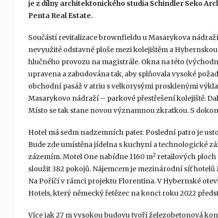
je z dílny architektonického studia Schindler Seko Ar
Penta Real Estate.
Součástí revitalizace brownfieldu u Masarykova nádraží 
nevyužité odstavné ploše mezi kolejištěm a Hybernskou uli
hlučného provozu na magistrále. Okna na této (východní)
upravena a zabudována tak, aby splňovala vysoké požad
obchodní pasáž v atriu s velkorysými prosklenými výkl
Masarykovo nádraží – parkové přestřešení kolejiště. Dal
Místo se tak stane novou významnou zkratkou. S dokonč
Hotel má sedm nadzemních pater. Poslední patro je ust
Bude zde umístěna jídelna s kuchyní a technologické zá
2
zázemím. Motel One nabídne 1160 m
retailových ploch
sloužit 382 pokojů. Nájemcem je mezinárodní síť hotelů M
Na Poříčí v rámci projektu Florentina. V Hybernské otev
Hotels, který německý řetězec na konci roku 2022 předst
Více jak 27 m vysokou budovu tvoří železobetonová kons