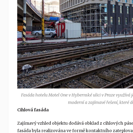
Fasáda hotelu Motel One v Hybernské ulici v Praze využívá j
moderní a zajímavé řešení, které 
Cihlová fasáda
Zajímavý vzhled objektu dodává obklad z cihlových páse
fasáda byla realizována ve formě kontaktního zateplo