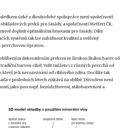
ýsledkem úzké a dlouhodobé spolupráce mezi společností
ch obkladových prvků pro fasády, a společností Meffert ČR,
émově doplnit optimálními hmotami pro fasády. Díky
ích systémů tak lze nabídnout kvalitní a ověřený
ou povrchovou úpravou.
i oblíbeným dekorativním prvkem se širokou škálou barev od
 tradiční barvou cihel. Volit můžete i z různých povrchů od
, který je k nerozeznání od cihlového zdiva. Docílíte tak
sáda v posledních letech získává na oblibě. Důvodem není
ostí, jako jsou např. bezúdržbovost, stálobarevnost a