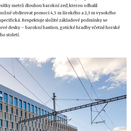
sítky metrů dlouhou barokní zeď, kterou odhalil
možné obdivovat pomocí 4,5 m širokého a 2,3 m vysokého
specifická. Respektuje složité základové podmínky se
ové desky – barokní bastion, gotické hradby včetně horské
o století.