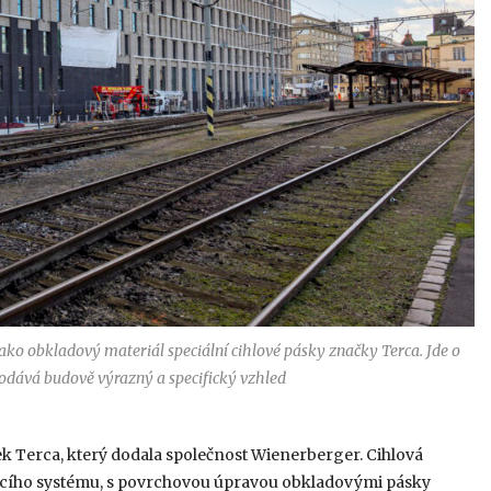
ako obkladový materiál speciální cihlové pásky značky Terca. Jde o
dodává budově výrazný a specifický vzhled
k Terca, který dodala společnost Wienerberger. Cihlová
vacího systému, s povrchovou úpravou obkladovými pásky