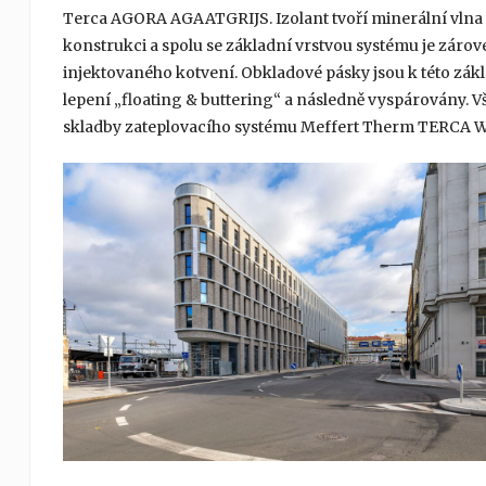
Terca AGORA AGAATGRIJS. Izolant tvoří minerální vlna 
konstrukci a spolu se základní vrstvou systému je zá
injektovaného kotvení. Obkladové pásky jsou k této zá
lepení „floating & buttering“ a následně vyspárovány. 
skladby zateplovacího systému Meffert Therm TERCA W