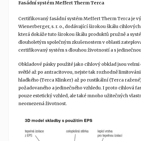
Fasádní systém Meffert Therm Terca
Certifikovaný fasádní systém Meffert Therm Terca je v
Wienerberger, s. r. o., dodávající širokou škálu cihlový
která dokáže tuto širokou škálu produktů pružně a syst
dlouholetým společným zkušenostem v oblasti zateplovac
certifikovaný systém s dlouhou životností a s jedinečn
Obkladové pásky použité jako cihlový obklad jsou velm
světlé až po antracitovou, nejste tak rozhodně limitováni
hladkého (Terca Klinker) až po rustikální (Terca ražené)
požadovaného a jedinečného vzhledu. I proto cihlová fa
pouze estetický vzhled, ale také mnoho užitečných vlastn
neomezená životnost.