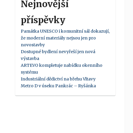
Nejnovější
příspěvky
Památka UNESCO i komunitní sál dokazují,
že moderní materiály nejsou jen pro
novostavby
Dostupné bydlení nevyřeší jen nová
výstavba
ARTEVO kompletuje nabídku okenního
systému
Industriální dědictví na břehu Vltavy
Metro D v úseku Pankrác – Ryšánka