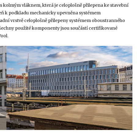
s kolmým vláknem, která je celoplošně přilepena ke stavební
roveň k podkladu mechanicky upevněna systémem
kladní vrstvě celoplošně přilepeny systémem oboustranného
Všechny použité komponenty jsou součástí certifikované
ool.