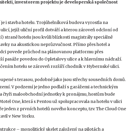
chitekti, investorem projektu je developerská společnost
je i stavba hotelu. Trojúhelníková budova vyrostla na
cí, jejíž uliční profil dotváří a kterou zároveň odcloní od
 straně hotelu jsou kvůli blízkosti magistrály speciálně
avky na akustickou neprůzvučnost. Přímo přes hotel a
adci povede průchod na plánovanou platformu přes
ší pasáže povedou do Opletalovy ulice a k hlavnímu nádraží.
ením hotelu se zároveň rozšíří chodník v Hybernské ulici.
oupené s terasou, podobně jako jsou střechy sousedních domů.
zemí. V podzemí je jedno podlaží s garážemi a technickým
 a čtyři maloobchodní jednotky k pronájmu, hostům bude
otel One, která s Pentou už spolupracovala na hotelu v ulici
ře jeden z prvních hotelů nového konceptu, tzv. The Cloud One
avil v New Yorku.
trukce – monolitický skelet založený na pilotách a