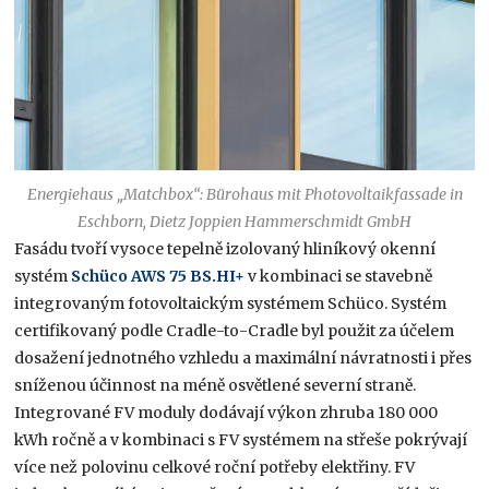
Energiehaus „Matchbox“: Bürohaus mit Photovoltaikfassade in
Eschborn, Dietz Joppien Hammerschmidt GmbH
Fasádu tvoří vysoce tepelně izolovaný hliníkový okenní
systém
Schüco AWS 75 BS.HI+
v kombinaci se stavebně
integrovaným fotovoltaickým systémem Schüco. Systém
certifikovaný podle Cradle-to-Cradle byl použit za účelem
dosažení jednotného vzhledu a maximální návratnosti i přes
sníženou účinnost na méně osvětlené severní straně.
Integrované FV moduly dodávají výkon zhruba 180 000
kWh ročně a v kombinaci s FV systémem na střeše pokrývají
více než polovinu celkové roční potřeby elektřiny. FV