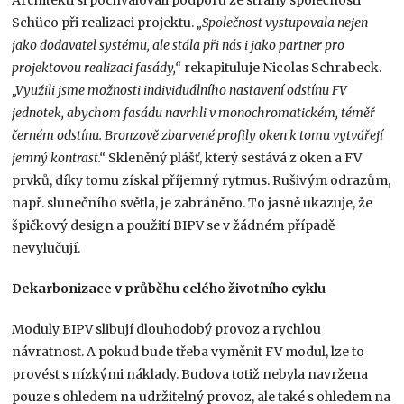
Architekti si pochvalovali podporu ze strany společnosti
Schüco při realizaci projektu.
„Společnost vystupovala nejen
jako dodavatel systému, ale stála při nás i jako partner pro
projektovou realizaci fasády,“
rekapituluje Nicolas Schrabeck.
„Využili jsme možnosti individuálního nastavení odstínu FV
jednotek, abychom fasádu navrhli v monochromatickém, téměř
černém odstínu. Bronzově zbarvené profily oken k tomu vytvářejí
jemný kontrast.“
Skleněný plášť, který sestává z oken a FV
prvků, díky tomu získal příjemný rytmus. Rušivým odrazům,
např. slunečního světla, je zabráněno. To jasně ukazuje, že
špičkový design a použití BIPV se v žádném případě
nevylučují.
Dekarbonizace v průběhu celého životního cyklu
Moduly BIPV slibují dlouhodobý provoz a rychlou
návratnost. A pokud bude třeba vyměnit FV modul, lze to
provést s nízkými náklady. Budova totiž nebyla navržena
pouze s ohledem na udržitelný provoz, ale také s ohledem na