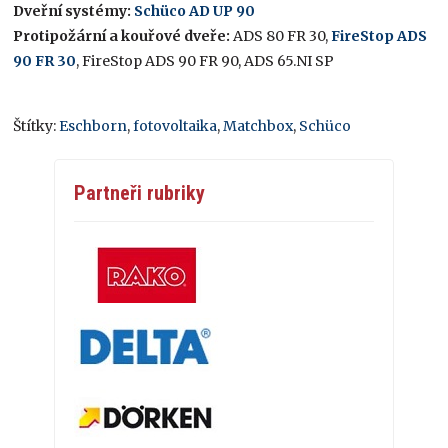
Dveřní systémy:
Schüco AD UP 90
Protipožární a kouřové dveře:
ADS 80 FR 30,
FireStop ADS
90 FR 30
, FireStop ADS 90 FR 90, ADS 65.NI SP
Štítky:
Eschborn
,
fotovoltaika
,
Matchbox
,
Schüco
Partneři rubriky