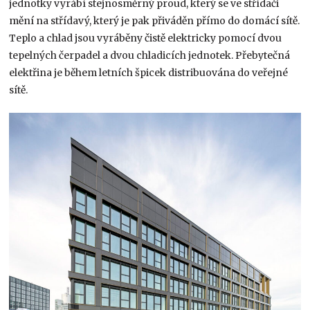
jednotky vyrábí stejnosměrný proud, který se ve střídači
mění na střídavý, který je pak přiváděn přímo do domácí sítě.
Teplo a chlad jsou vyráběny čistě elektricky pomocí dvou
tepelných čerpadel a dvou chladicích jednotek. Přebytečná
elektřina je během letních špicek distribuována do veřejné
sítě.