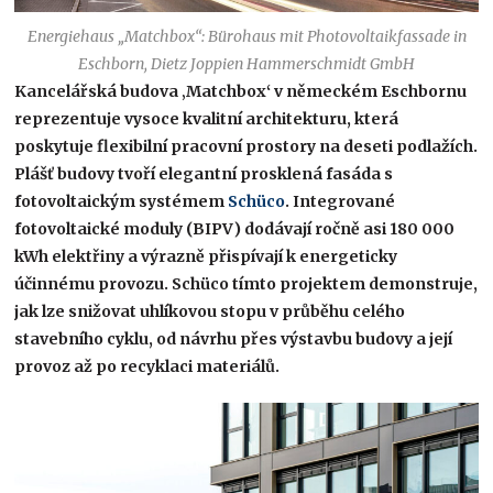
Energiehaus „Matchbox“: Bürohaus mit Photovoltaikfassade in
Eschborn, Dietz Joppien Hammerschmidt GmbH
Kancelářská budova ‚Matchbox‘ v německém Eschbornu
reprezentuje vysoce kvalitní architekturu, která
poskytuje flexibilní pracovní prostory na deseti podlažích.
Plášť budovy tvoří elegantní prosklená fasáda s
fotovoltaickým systémem
Schüco
. Integrované
fotovoltaické moduly (BIPV) dodávají ročně asi 180 000
kWh elektřiny a výrazně přispívají k energeticky
účinnému provozu. Schüco tímto projektem demonstruje,
jak lze snižovat uhlíkovou stopu v průběhu celého
stavebního cyklu, od návrhu přes výstavbu budovy a její
provoz až po recyklaci materiálů.