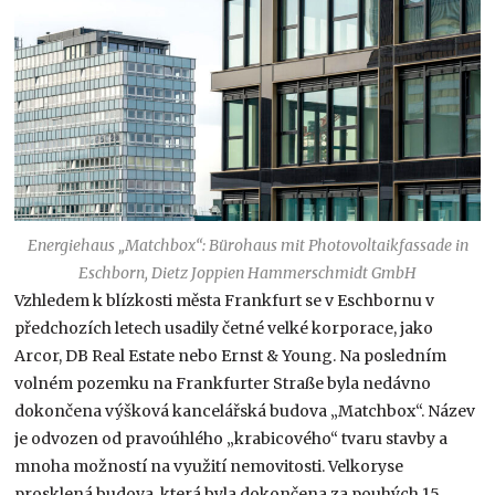
Energiehaus „Matchbox“: Bürohaus mit Photovoltaikfassade in
Eschborn, Dietz Joppien Hammerschmidt GmbH
Vzhledem k blízkosti města Frankfurt se v Eschbornu v
předchozích letech usadily četné velké korporace, jako
Arcor, DB Real Estate nebo Ernst & Young. Na posledním
volném pozemku na Frankfurter Straße byla nedávno
dokončena výšková kancelářská budova „Matchbox“. Název
je odvozen od pravoúhlého „krabicového“ tvaru stavby a
mnoha možností na využití nemovitosti. Velkoryse
prosklená budova, která byla dokončena za pouhých 15