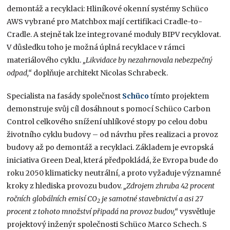
demontáž a recyklaci: Hliníkové okenní systémy Schüco
AWS vybrané pro Matchbox mají certifikaci Cradle-to-
Cradle. A stejně tak lze integrované moduly BIPV recyklovat.
V důsledku toho je možná úplná recyklace v rámci
materiálového cyklu.
„Likvidace by nezahrnovala nebezpečný
odpad,“
doplňuje architekt Nicolas Schrabeck.
Specialista na fasády společnost
Schüco
tímto projektem
demonstruje svůj cíl dosáhnout s pomocí Schüco Carbon
Control celkového snížení uhlíkové stopy po celou dobu
životního cyklu budovy – od návrhu přes realizaci a provoz
budovy až po demontáž a recyklaci. Základem je evropská
iniciativa Green Deal, která předpokládá, že Evropa bude do
roku 2050 klimaticky neutrální, a proto vyžaduje významné
kroky z hlediska provozu budov.
„Zdrojem zhruba 42 procent
ročních globálních emisí CO
je samotné stavebnictví a asi 27
2
procent z tohoto množství připadá na provoz budov,“
vysvětluje
projektový inženýr společnosti Schüco Marco Schech. S