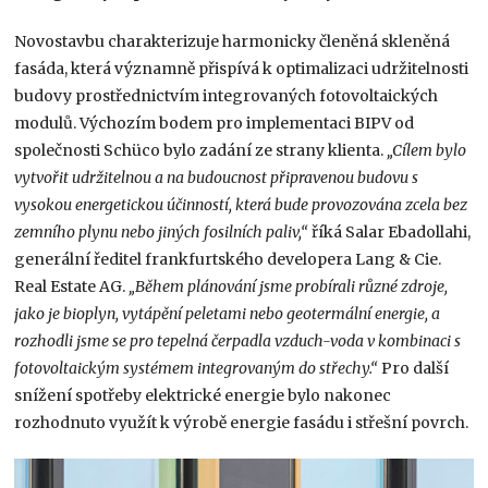
Novostavbu charakterizuje harmonicky členěná skleněná
fasáda, která významně přispívá k optimalizaci udržitelnosti
budovy prostřednictvím integrovaných fotovoltaických
modulů. Výchozím bodem pro implementaci BIPV od
společnosti Schüco bylo zadání ze strany klienta.
„Cílem bylo
vytvořit udržitelnou a na budoucnost připravenou budovu s
vysokou energetickou účinností, která bude provozována zcela bez
zemního plynu nebo jiných fosilních paliv,“
říká Salar Ebadollahi,
generální ředitel frankfurtského developera Lang & Cie.
Real Estate AG.
„Během plánování jsme probírali různé zdroje,
jako je bioplyn, vytápění peletami nebo geotermální energie, a
rozhodli jsme se pro tepelná čerpadla vzduch-voda v kombinaci s
fotovoltaickým systémem integrovaným do střechy.“
Pro další
snížení spotřeby elektrické energie bylo nakonec
rozhodnuto využít k výrobě energie fasádu i střešní povrch.