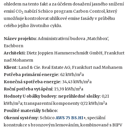
ohledem na tento fakt a za účelem dosažení jasného snížení
emisí CO
nabízí Schüco program Carbon Control, který
2
umožňuje kontrolovat uhlíkové emise fasády v průběhu
celého jejího životního cyklu.
Název projektu:
Administrativní budova ‚Matchbox‘,
Eschborn
Architekti:
Dietz Joppien Hammerschmidt GmbH, Frankfurt
nad Mohanem
Klient:
Land & Cie. Real Estate AG, Frankfurt nad Mohanem
Potřeba primární energie:
62 kWh/m²a
Konečná spotřeba energie:
34,43 kWh/m²a
Roční potřeba vytápění:
15,39 kWh/m²a
Hodnoty U obálky budovy: neprůhledné složky:
0,21
2
2
kWh/m
a; transparentní komponenty 0,72 kWh/m
a
Použité materiály Schüco:
Okenní systémy:
Schüco
AWS 75 BS.HI
+, speciální
konstrukce s bronzovým lemováním, kombinované s BIPV