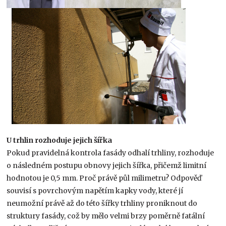
U trhlin rozhoduje jejich šířka
Pokud pravidelná kontrola fasády odhalí trhliny, rozhoduje
o následném postupu obnovy jejich šířka, přičemž limitní
hodnotou je 0,5 mm. Proč právě půl milimetru? Odpověď
souvisí s povrchovým napětím kapky vody, které jí
neumožní právě až do této šířky trhliny proniknout do
struktury fasády, což by mělo velmi brzy poměrně fatální