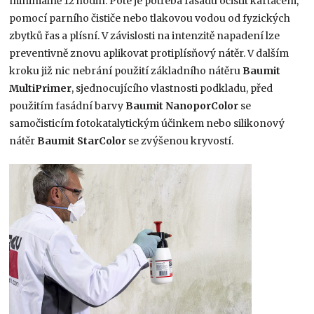
minimálně 12 hodin. Poté je potřeba fasádu očistit kartáčem,
pomocí parního čističe nebo tlakovou vodou od fyzických
zbytků řas a plísní. V závislosti na intenzitě napadení lze
preventivně znovu aplikovat protiplísňový nátěr. V dalším
kroku již nic nebrání použití základního nátěru
Baumit
MultiPrimer
, sjednocujícího vlastnosti podkladu, před
použitím fasádní barvy
Baumit NanoporColor
se
samočisticím fotokatalytickým účinkem nebo silikonový
nátěr
Baumit StarColor
se zvýšenou kryvostí.