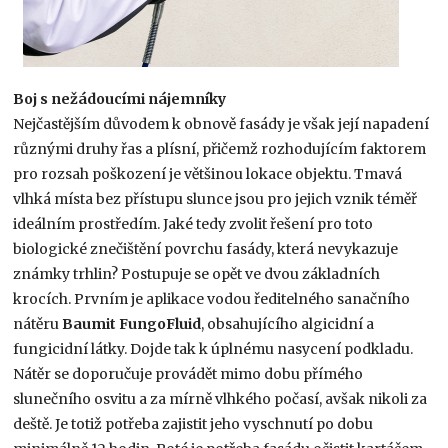
Boj s nežádoucími nájemníky
Nejčastějším důvodem k obnově fasády je však její napadení
různými druhy řas a plísní, přičemž rozhodujícím faktorem
pro rozsah poškození je většinou lokace objektu. Tmavá
vlhká místa bez přístupu slunce jsou pro jejich vznik téměř
ideálním prostředím. Jaké tedy zvolit řešení pro toto
biologické znečištění povrchu fasády, která nevykazuje
známky trhlin? Postupuje se opět ve dvou základních
krocích. Prvním je aplikace vodou ředitelného sanačního
nátěru
Baumit FungoFluid
, obsahujícího algicidní a
fungicidní látky. Dojde tak k úplnému nasycení podkladu.
Nátěr se doporučuje provádět mimo dobu přímého
slunečního osvitu a za mírně vlhkého počasí, avšak nikoli za
deště. Je totiž potřeba zajistit jeho vyschnutí po dobu