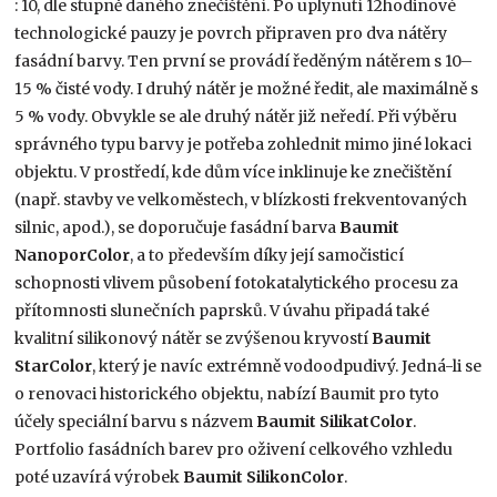
: 10, dle stupně daného znečištění. Po uplynutí 12hodinové
technologické pauzy je povrch připraven pro dva nátěry
fasádní barvy. Ten první se provádí ředěným nátěrem s 10–
15 % čisté vody. I druhý nátěr je možné ředit, ale maximálně s
5 % vody. Obvykle se ale druhý nátěr již neředí. Při výběru
správného typu barvy je potřeba zohlednit mimo jiné lokaci
objektu. V prostředí, kde dům více inklinuje ke znečištění
(např. stavby ve velkoměstech, v blízkosti frekventovaných
silnic, apod.), se doporučuje fasádní barva
Baumit
NanoporColor
, a to především díky její samočisticí
schopnosti vlivem působení fotokatalytického procesu za
přítomnosti slunečních paprsků. V úvahu připadá také
kvalitní silikonový nátěr se zvýšenou kryvostí
Baumit
StarColor
, který je navíc extrémně vodoodpudivý. Jedná-li se
o renovaci historického objektu, nabízí Baumit pro tyto
účely speciální barvu s názvem
Baumit SilikatColor
.
Portfolio fasádních barev pro oživení celkového vzhledu
poté uzavírá výrobek
Baumit SilikonColor
.