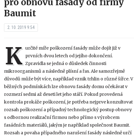
pro obnovu fasády od firmy
Baumit
2. 10. 2019 9:54
K
určité míře poškození fasády může dojít již v
prvních dvou letech od jejího dokončení.
Zpravidla se jedná o důsledek činnosti
mikroorganismů a následně plísní a řas. Ale samozřejmě
důvodů může být více, například vznik trhlin o různé šířce. V
běžných podmínkách lze obnovu fasády domu očekávat v
rozmezí sedmi až deseti let jeho stáří. Pokud provedená
kontrola prokáže poškození, je potřeba nejprve konzultovat
rozsah poškození a případný technologický postup obnovy
s odbornou realizační firmou nebo přímo s výrobcem
fasádních materiálů, jakým je například společnost Baumit.
Rozsah a povaha případného narušení fasády následně určí