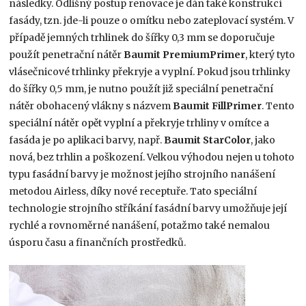
následky. Odlišný postup renovace je dán také konstrukcí
fasády, tzn. jde-li pouze o omítku nebo zateplovací systém. V
případě jemných trhlinek do šířky 0,3 mm se doporučuje
použít penetrační nátěr
Baumit PremiumPrimer
, který tyto
vlásečnicové trhlinky překryje a vyplní. Pokud jsou trhlinky
do šířky 0,5 mm, je nutno použít již speciální penetrační
nátěr obohacený vlákny s názvem
Baumit FillPrimer
. Tento
speciální nátěr opět vyplní a překryje trhliny v omítce a
fasáda je po aplikaci barvy, např.
Baumit StarColor
, jako
nová, bez trhlin a poškození. Velkou výhodou nejen u tohoto
typu fasádní barvy je možnost jejího strojního nanášení
metodou Airless, díky nové receptuře. Tato speciální
technologie strojního stříkání fasádní barvy umožňuje její
rychlé a rovnoměrné nanášení, potažmo také nemalou
úsporu času a finančních prostředků.