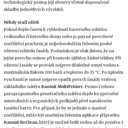
technologický postup její obnovy včetně doporučené
skladby jednotlivých výrobků.
Někdy stačí oživit
Pokud dojde časem k vyblednutí barevného odstínu
rodinného či bytového domu nebo je patrné povrchové
znečištění prachem, je nejjednodušším řešením pouhé
oživení vzhledu fasády. Podmínkou je však jistota, že na
jejím povrchu nejsou při kontrole zjištěny žádné trhliny. Při
oživení fasády se provádí nejprve důsledné omytí vodou s
maximálním tlakem 200 barů a teplotou do 35 °C. Po úplném
vyschnutí je nutné nejprve opatřit povrch fasády vrstvou
základního nátěru
Baumit MultiPrimer
. Pomocí tohoto
paropropustného penetračního nátěru dojde ke zpevnění
minerálních a organických podkladů před nanášením
fasádní barvy. Pro případ, že by se jednalo o mastné
znečištění, může být snadným řešením aplikace přípravku
Baumit ReClean
, který je možné ředit vodou až do poměru 1