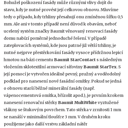
Bohužel poškození fasády může různými vlivy dojít do
stavu, kdy je nutné provést její celkovou obnovu. Mluvíme
tedy o případu, kdy trhliny přesahují onu zmíněnou šířku 0,5
mm. Ale ani v tomto případě není důvod k obavám, neboť
ucelený systém značky Baumit věnovaný renovaci fasády
domu nabízí poměrně jednoduché řešení. V případě
zateplovacích systémů, kde jsou patrné již větší trhliny, je
nutné nejprve přestěrkování fasády vysoce přídržnou lepicí
hmotou na bázi cementu
Baumit StarContact
s následným
vložením sklotextilní armovací síťoviny
Baumit StarTex
. S
její pomocí je vytvořen ideálně pevný, pružný a voděodolný
podklad pro nanesení nové fasádní omítky. Pokud se jedná
o obnovu starší běžné minerální fasády (např.
vápenocementová omítka, břízolit apod.), je prvním krokem
nanesení renovační stěrky
Baumit MultiWhite
vyztužené
vlákny se štukovým povrchem. Tato stěrka v zrnitosti 1 mm
se nanáší v minimální tloušťce 3 mm. V druhém kroku
použijeme jako další vrstvu základní nátěr