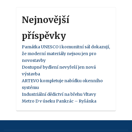
Nejnovější
příspěvky
Památka UNESCO i komunitní sál dokazují,
že moderní materiály nejsou jen pro
novostavby
Dostupné bydlení nevyřeší jen nová
výstavba
ARTEVO kompletuje nabídku okenního
systému
Industriální dědictví na břehu Vltavy
Metro D v úseku Pankrác – Ryšánka