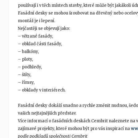
používají i v těch místech stavby, které může být jakákoli ú
Fasádní desky se mohou šroubovat na dřevěný nebo ocelový
montáž je i lepení.
Nejčastěji se objevují jako:
– větrané fasády,
– obklad části fasády,
– balkóny,
– ploty,
– podhledy,
– štíty,
– římsy,
– obklady v interiérech.
Fasádní desky dokáží snadno a rychle změnit nudnou, šedo
vašich nejtajnějších představ.
Více informací o fasádních deskách Cembrit naleznete na
zajímavé projekty, které mohou být pro vás inspirací na
www
podle podkladů společnosti Cembrit