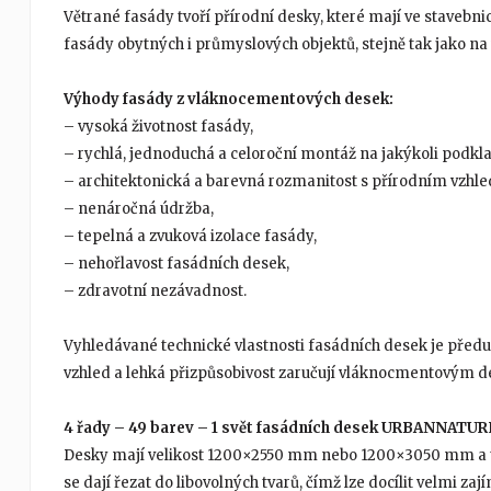
Větrané fasády tvoří přírodní desky, které mají ve stavebnic
fasády obytných i průmyslových objektů, stejně tak jako n
Výhody fasády z vláknocementových desek:
– vysoká životnost fasády,
– rychlá, jednoduchá a celoroční montáž na jakýkoli podkla
– architektonická a barevná rozmanitost s přírodním vzhle
– nenáročná údržba,
– tepelná a zvuková izolace fasády,
– nehořlavost fasádních desek,
– zdravotní nezávadnost.
Vyhledávané technické vlastnosti fasádních desek je předur
vzhled a lehká přizpůsobivost zaručují vláknocmentovým de
4 řady – 49 barev – 1 svět fasádních desek URBANNATUR
Desky mají velikost 1200×2550 mm nebo 1200×3050 mm a t
se dají řezat do libovolných tvarů, čímž lze docílit velmi za