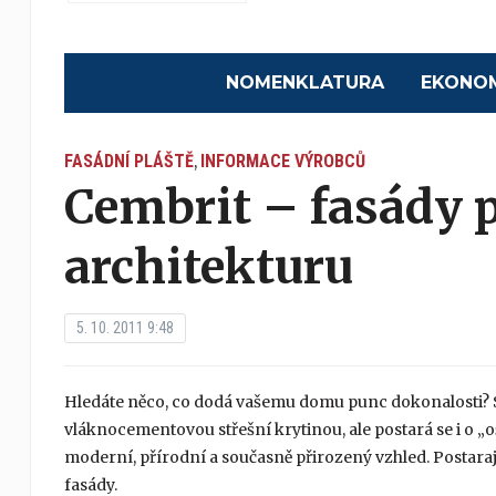
NOMENKLATURA
EKONO
FASÁDNÍ PLÁŠTĚ
INFORMACE VÝROBCŮ
,
Cembrit – fasády p
architekturu
5. 10. 2011 9:48
Hledáte něco, co dodá vašemu domu punc dokonalosti? 
vláknocementovou střešní krytinou, ale postará se i o „
moderní, přírodní a současně přirozený vzhled. Postara
fasády.