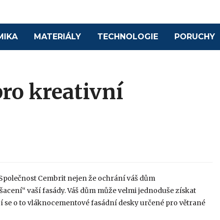
MIKA
MATERIÁLY
TECHNOLOGIE
PORUCHY
ro kreativní
Společnost Cembrit nejen že ochrání váš dům
ošacení“ vaší fasády. Váš dům může velmi jednoduše získat
jí se o to vláknocementové fasádní desky určené pro větrané