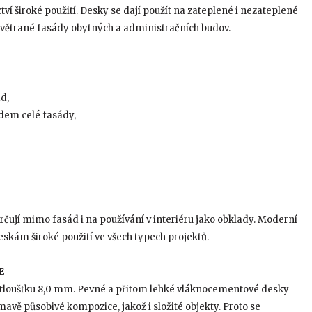
tví široké použití. Desky se dají použít na zateplené i nezateplené
a větrané fasády obytných a administračních budov.
d,
dem celé fasády,
čují mimo fasád i na používání v interiéru jako obklady. Moderní
skám široké použití ve všech typech projektů.
E
loušťku 8,0 mm. Pevné a přitom lehké vláknocementové desky
jímavě působivé kompozice, jakož i složité objekty. Proto se