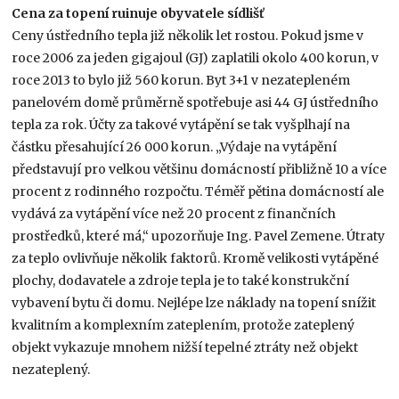
Cena za topení ruinuje obyvatele sídlišť
Ceny ústředního tepla již několik let rostou. Pokud jsme v
roce 2006 za jeden gigajoul (GJ) zaplatili okolo 400 korun, v
roce 2013 to bylo již 560 korun. Byt 3+1 v nezatepleném
panelovém domě průměrně spotřebuje asi 44 GJ ústředního
tepla za rok. Účty za takové vytápění se tak vyšplhají na
částku přesahující 26 000 korun. „Výdaje na vytápění
představují pro velkou většinu domácností přibližně 10 a více
procent z rodinného rozpočtu. Téměř pětina domácností ale
vydává za vytápění více než 20 procent z finančních
prostředků, které má,“ upozorňuje Ing. Pavel Zemene. Útraty
za teplo ovlivňuje několik faktorů. Kromě velikosti vytápěné
plochy, dodavatele a zdroje tepla je to také konstrukční
vybavení bytu či domu. Nejlépe lze náklady na topení snížit
kvalitním a komplexním zateplením, protože zateplený
objekt vykazuje mnohem nižší tepelné ztráty než objekt
nezateplený.