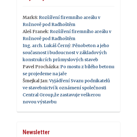
Mark8
:
Rozšíření firemního areálu v
Rožnově pod Radhoštěm
Aleš Franek
:
Rozšíření firemního areálu v
Rožnově pod Radhoštěm
Ing. arch. Lukáš Černý
:
Pěnobeton a jeho
současnost i budoucnost v základových
konstrukcích průmyslových staveb
Pavel Procházka
:
Po mostu z bílého betonu
se projedeme na jaře
Šmejkal Jan
:
Vyjádření Svazu podnikatelů
ve stavebnictví k oznámení společnosti
Central Group,že zastavuje veškerou
novou výstavbu
Newsletter