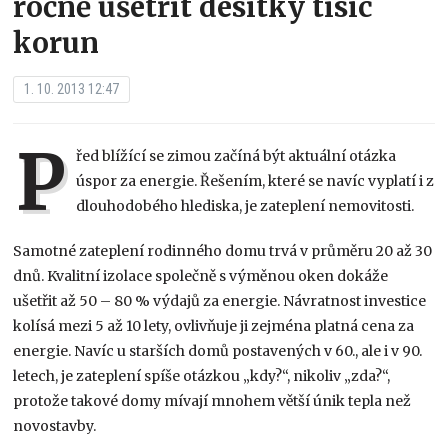
ročně ušetřit desítky tisíc
korun
1. 10. 2013 12:47
P
řed blížící se zimou začíná být aktuální otázka
úspor za energie. Řešením, které se navíc vyplatí i z
dlouhodobého hlediska, je zateplení nemovitosti.
Samotné zateplení rodinného domu trvá v průměru 20 až 30
dnů. Kvalitní izolace společně s výměnou oken dokáže
ušetřit až 50 – 80 % výdajů za energie. Návratnost investice
kolísá mezi 5 až 10 lety, ovlivňuje ji zejména platná cena za
energie. Navíc u starších domů postavených v 60., ale i v 90.
letech, je zateplení spíše otázkou „kdy?“, nikoliv „zda?“,
protože takové domy mívají mnohem větší únik tepla než
novostavby.