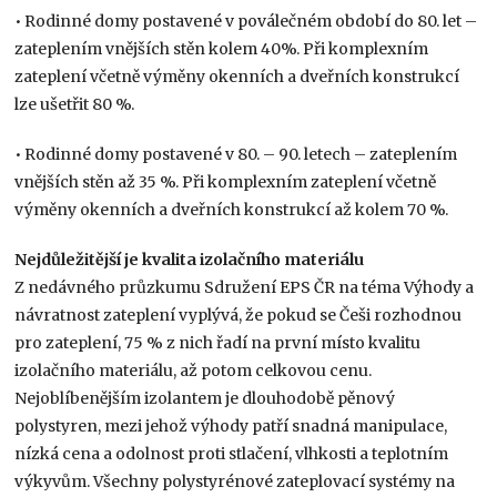
• Rodinné domy postavené v poválečném období do 80. let –
zateplením vnějších stěn kolem 40%. Při komplexním
zateplení včetně výměny okenních a dveřních konstrukcí
lze ušetřit 80 %.
• Rodinné domy postavené v 80. – 90. letech – zateplením
vnějších stěn až 35 %. Při komplexním zateplení včetně
výměny okenních a dveřních konstrukcí až kolem 70 %.
Nejdůležitější je kvalita izolačního materiálu
Z nedávného průzkumu Sdružení EPS ČR na téma Výhody a
návratnost zateplení vyplývá, že pokud se Češi rozhodnou
pro zateplení, 75 % z nich řadí na první místo kvalitu
izolačního materiálu, až potom celkovou cenu.
Nejoblíbenějším izolantem je dlouhodobě pěnový
polystyren, mezi jehož výhody patří snadná manipulace,
nízká cena a odolnost proti stlačení, vlhkosti a teplotním
výkyvům. Všechny polystyrénové zateplovací systémy na