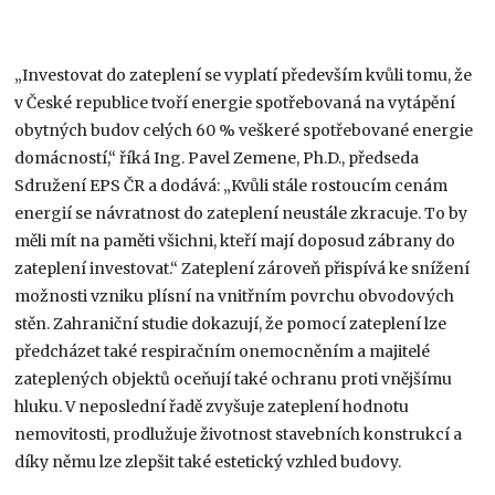
„Investovat do zateplení se vyplatí především kvůli tomu, že
v České republice tvoří energie spotřebovaná na vytápění
obytných budov celých 60 % veškeré spotřebované energie
domácností,“ říká Ing. Pavel Zemene, Ph.D., předseda
Sdružení EPS ČR a dodává: „Kvůli stále rostoucím cenám
energií se návratnost do zateplení neustále zkracuje. To by
měli mít na paměti všichni, kteří mají doposud zábrany do
zateplení investovat.“ Zateplení zároveň přispívá ke snížení
možnosti vzniku plísní na vnitřním povrchu obvodových
stěn. Zahraniční studie dokazují, že pomocí zateplení lze
předcházet také respiračním onemocněním a majitelé
zateplených objektů oceňují také ochranu proti vnějšímu
hluku. V neposlední řadě zvyšuje zateplení hodnotu
nemovitosti, prodlužuje životnost stavebních konstrukcí a
díky němu lze zlepšit také estetický vzhled budovy.