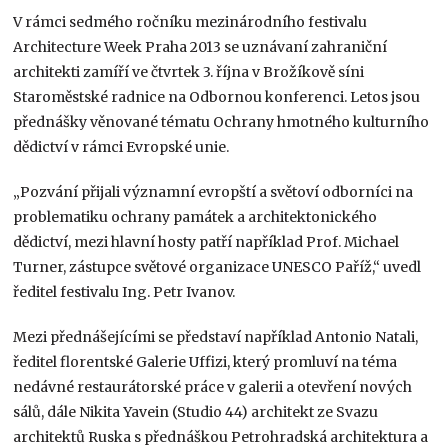
V rámci sedmého ročníku mezinárodního festivalu
Architecture Week Praha 2013 se uznávaní zahraniční
architekti zamíří ve čtvrtek 3. října v Brožíkově síni
Staroměstské radnice na Odbornou konferenci. Letos jsou
přednášky věnované tématu Ochrany hmotného kulturního
dědictví v rámci Evropské unie.
„Pozvání přijali významní evropští a světoví odborníci na
problematiku ochrany památek a architektonického
dědictví, mezi hlavní hosty patří například Prof. Michael
Turner, zástupce světové organizace UNESCO Paříž,“ uvedl
ředitel festivalu Ing. Petr Ivanov.
Mezi přednášejícími se představí například Antonio Natali,
ředitel florentské Galerie Uffizi, který promluví na téma
nedávné restaurátorské práce v galerii a otevření nových
sálů, dále Nikita Yavein (Studio 44) architekt ze Svazu
architektů Ruska s přednáškou Petrohradská architektura a