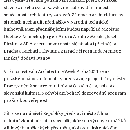
„Na výstavu se nám podařilo shromáždit přes 200 maket
staveb z celého světa. Návštěvníci zde uvidí minulost i
současnost architektury zároveň. Zájemci o architekturu by
si neměli nechat ujít přednášky v Národní technické
knihovně. Mezi přednášejícími budou například Nikolaus
Goetze z Německa, Jorge + Arturo Arditti z Mexika, Josef
Pleskot z AP Atelieru, pozornost jistě přiláká i přednáška
Bracha a Michaela Chyutina z Izraele či Fernanda Menise z
Finska,“ dodává Ivanov.
V rámci festivalu Architecture Week Praha 2013 se na
pražském náměstí Republiky představuje projekt Dny měst v
Praze, v němž se prezentují různá česká města, polská a
slovenská kultura. Nechybí ani bohatý doprovodný program
pro širokou veřejnost.
Zítra se na náměstí Republiky představí město Žilina
ochutnávkami místních specialit, ukázkou výroby korbáčiků
a lidových uměleckých předmětů, ukázkou drátenického