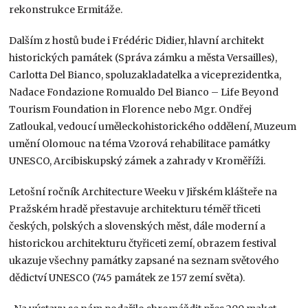
rekonstrukce Ermitáže.
Dalším z hostů bude i Frédéric Didier, hlavní architekt
historických památek (Správa zámku a města Versailles),
Carlotta Del Bianco, spoluzakladatelka a viceprezidentka,
Nadace Fondazione Romualdo Del Bianco – Life Beyond
Tourism Foundation in Florence nebo Mgr. Ondřej
Zatloukal, vedoucí uměleckohistorického oddělení, Muzeum
umění Olomouc na téma Vzorová rehabilitace památky
UNESCO, Arcibiskupský zámek a zahrady v Kroměříži.
Letošní ročník Architecture Weeku v Jiřském klášteře na
Pražském hradě přestavuje architekturu téměř třiceti
českých, polských a slovenských měst, dále moderní a
historickou architekturu čtyřiceti zemí, obrazem festival
ukazuje všechny památky zapsané na seznam světového
dědictví UNESCO (745 památek ze 157 zemí světa).