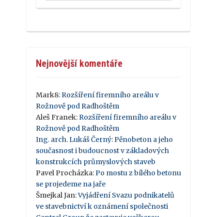
Nejnovější komentáře
Mark8
:
Rozšíření firemního areálu v
Rožnově pod Radhoštěm
Aleš Franek
:
Rozšíření firemního areálu v
Rožnově pod Radhoštěm
Ing. arch. Lukáš Černý
:
Pěnobeton a jeho
současnost i budoucnost v základových
konstrukcích průmyslových staveb
Pavel Procházka
:
Po mostu z bílého betonu
se projedeme na jaře
Šmejkal Jan
:
Vyjádření Svazu podnikatelů
ve stavebnictví k oznámení společnosti