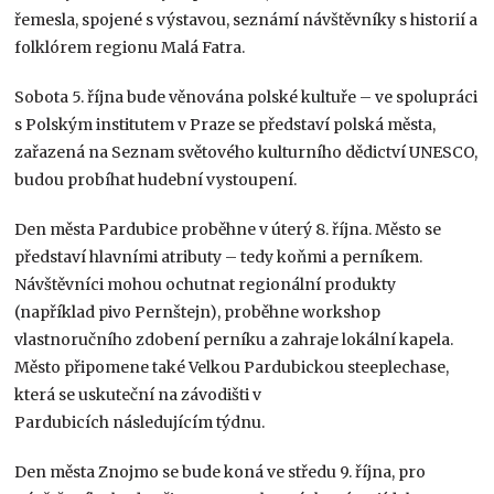
řemesla, spojené s výstavou, seznámí návštěvníky s historií a
folklórem regionu Malá Fatra.
Sobota 5. října bude věnována polské kultuře – ve spolupráci
s Polským institutem v Praze se představí polská města,
zařazená na Seznam světového kulturního dědictví UNESCO,
budou probíhat hudební vystoupení.
Den města Pardubice proběhne v úterý 8. října. Město se
představí hlavními atributy – tedy koňmi a perníkem.
Návštěvníci mohou ochutnat regionální produkty
(například pivo Pernštejn), proběhne workshop
vlastnoručního zdobení perníku a zahraje lokální kapela.
Město připomene také Velkou Pardubickou steeplechase,
která se uskuteční na závodišti v
Pardubicích následujícím týdnu.
Den města Znojmo se bude koná ve středu 9. října, pro