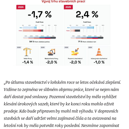
„Po útlumu stavebnictví v loňském roce se letos očekává zlepšení.
Vidíme to zejména ve slibném objemu práce, které se nejen nám
daří dostat pod smlouvy. Pozemní stavitelství by mělo vyhlížet
klesání úrokových sazeb, které by ke konci roku mohlo oživit
prodeje. Kdo bude připraven by mohl mít výhodu. V dopravních
stavbách se daří udržet velmi zajímavá čísla a ta avizovaná na
letošní rok by měla potvrdit roky poslední. Nesmíme zapomínat