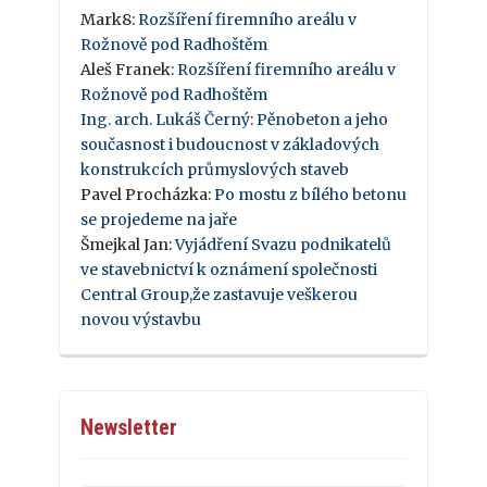
Mark8
:
Rozšíření firemního areálu v
Rožnově pod Radhoštěm
Aleš Franek
:
Rozšíření firemního areálu v
Rožnově pod Radhoštěm
Ing. arch. Lukáš Černý
:
Pěnobeton a jeho
současnost i budoucnost v základových
konstrukcích průmyslových staveb
Pavel Procházka
:
Po mostu z bílého betonu
se projedeme na jaře
Šmejkal Jan
:
Vyjádření Svazu podnikatelů
ve stavebnictví k oznámení společnosti
Central Group,že zastavuje veškerou
novou výstavbu
Newsletter