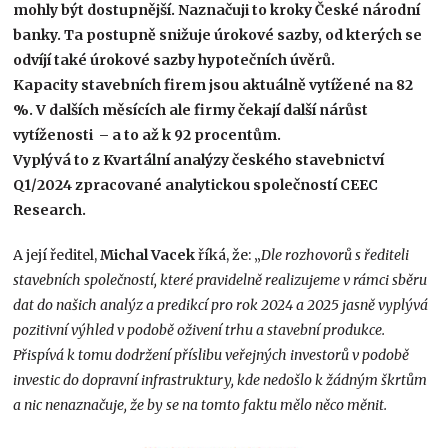
mohly být dostupnější. Naznačuji to kroky České národní
banky. Ta postupně snižuje úrokové sazby, od kterých se
odvíjí také úrokové sazby hypotečních úvěrů.
Kapacity stavebních firem jsou aktuálně vytížené na 82
%. V dalších měsících ale firmy čekají další nárůst
vytíženosti – a to až k 92 procentům.
Vyplývá to z Kvartální analýzy českého stavebnictví
Q1/2024 zpracované analytickou společností CEEC
Research.
A její ředitel,
Michal Vacek
říká, že: „
Dle rozhovorů s řediteli
stavebních společností, které pravidelně realizujeme v rámci sběru
dat do našich analýz a predikcí pro rok 2024 a 2025 jasně vyplývá
pozitivní výhled v podobě oživení trhu a stavební produkce.
Přispívá k tomu dodržení příslibu veřejných investorů v podobě
investic do dopravní infrastruktury, kde nedošlo k žádným škrtům
a nic nenaznačuje, že by se na tomto faktu mělo něco měnit.