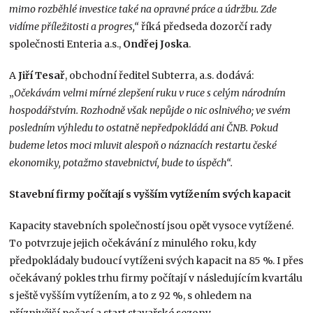
mimo rozběhlé investice také na opravné práce a údržbu. Zde
vidíme příležitosti a progres,“
říká předseda dozorčí rady
společnosti Enteria a.s.,
Ondřej Joska
.
A
Jiří Tesař
, obchodní ředitel Subterra, a.s. dodává:
„
Očekávám velmi mírné zlepšení ruku v ruce s celým národním
hospodářstvím. Rozhodně však nepůjde o nic oslnivého; ve svém
posledním výhledu to ostatně nepředpokládá ani ČNB. Pokud
budeme letos moci mluvit alespoň o náznacích restartu české
ekonomiky, potažmo stavebnictví, bude to úspěch“.
Stavební firmy počítají s vyšším vytížením svých kapacit
Kapacity stavebních společností jsou opět vysoce vytížené.
To potvrzuje jejich očekávání z minulého roku, kdy
předpokládaly budoucí vytíženi svých kapacit na 85 %. I přes
očekávaný pokles trhu firmy počítají v následujícím kvartálu
s ještě vyšším vytížením, a to z 92 %, s ohledem na