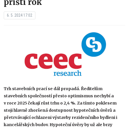
příští rok
6. 5. 2024 17:02
Trh stavebních prací se dál propadá. Ředitelům
stavebních společností přesto optimismus nechybí a
v roce 2025 čekají růst trhu o 2,4 %. Za tímto poklesem
stoji hlavně zhoršená dostupnost hypotečních úvěrů a
přetrvávající ochlazeni výstavby rezidenčního bydleni i
kancelářských budov. Hypoteční úvěry by už ale brzy