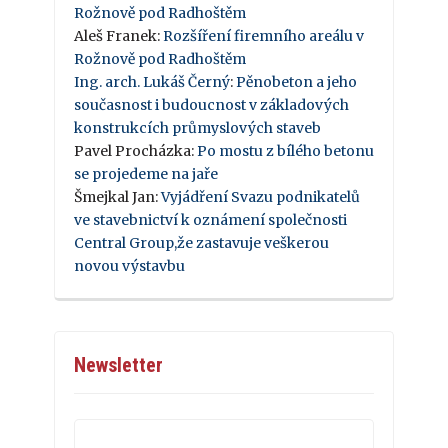
Rožnově pod Radhoštěm
Aleš Franek
:
Rozšíření firemního areálu v
Rožnově pod Radhoštěm
Ing. arch. Lukáš Černý
:
Pěnobeton a jeho
současnost i budoucnost v základových
konstrukcích průmyslových staveb
Pavel Procházka
:
Po mostu z bílého betonu
se projedeme na jaře
Šmejkal Jan
:
Vyjádření Svazu podnikatelů
ve stavebnictví k oznámení společnosti
Central Group,že zastavuje veškerou
novou výstavbu
Newsletter