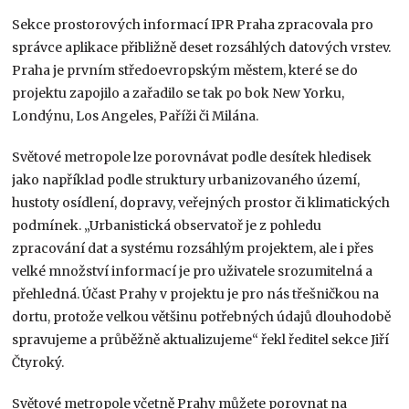
Sekce prostorových informací IPR Praha zpracovala pro
správce aplikace přibližně deset rozsáhlých datových vrstev.
Praha je prvním středoevropským městem, které se do
projektu zapojilo a zařadilo se tak po bok New Yorku,
Londýnu, Los Angeles, Paříži či Milána.
Světové metropole lze porovnávat podle desítek hledisek
jako například podle struktury urbanizovaného území,
hustoty osídlení, dopravy, veřejných prostor či klimatických
podmínek. „Urbanistická observatoř je z pohledu
zpracování dat a systému rozsáhlým projektem, ale i přes
velké množství informací je pro uživatele srozumitelná a
přehledná. Účast Prahy v projektu je pro nás třešničkou na
dortu, protože velkou většinu potřebných údajů dlouhodobě
spravujeme a průběžně aktualizujeme“ řekl ředitel sekce Jiří
Čtyroký.
Světové metropole včetně Prahy můžete porovnat na