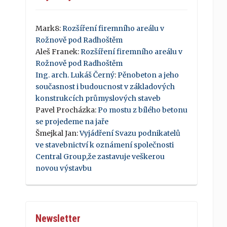
Mark8
:
Rozšíření firemního areálu v
Rožnově pod Radhoštěm
Aleš Franek
:
Rozšíření firemního areálu v
Rožnově pod Radhoštěm
Ing. arch. Lukáš Černý
:
Pěnobeton a jeho
současnost i budoucnost v základových
konstrukcích průmyslových staveb
Pavel Procházka
:
Po mostu z bílého betonu
se projedeme na jaře
Šmejkal Jan
:
Vyjádření Svazu podnikatelů
ve stavebnictví k oznámení společnosti
Central Group,že zastavuje veškerou
novou výstavbu
Newsletter