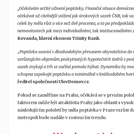
„Očekávám určité oživení poptávky. Finanční situace domácnos
očekávat už citelnější snížení jak úrokových sazeb ČNB, tak 
celek by měla růst o více než dvě procenta, a to po předpoklá
nemovitostech jak mezi individuálními, tak institucionálními
Kovanda, hlavní ekonom Trinity Bank
.
„
Poptávka souvisí s dlouhodobým přesunem obyvatelstva do m
vzrůstajícím objemům poskytnutých hypotečních úvěrů v posled
sazeb zvykají a trh se začíná pomalu hýbat. Dynamiku by moh
schopna uspokojit poptávku a minimálně v krátkodobém horiz
ředitel společnosti UlovDomov.cz
.
Pokud se zaměříme na Prahu, očekává se v prvním polole
faktorem může být atraktivita Prahy jako oblasti s vysok
následujícím pololetí by měla poptávka v Praze vzrůst d
metropoli bude nadále v rostoucím trendu.