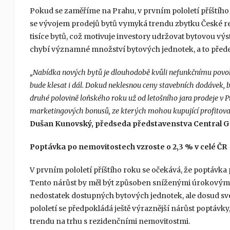
Pokud se zaměříme na Prahu, v prvním pololetí příštího
se vývojem prodejů bytů vymyká trendu zbytku České rep
tisíce bytů, což motivuje investory udržovat bytovou výs
chybí významné množství bytových jednotek, a to před
„Nabídka nových bytů je dlouhodobě kvůli nefunkčnímu povolo
bude klesat i dál. Dokud neklesnou ceny stavebních dodávek,
druhé polovině loňského roku už od letošního jara prodeje v 
marketingových bonusů, ze kterých mohou kupující profitova
Dušan Kunovský, předseda představenstva Central G
Poptávka po nemovitostech vzroste o 2,3 % v celé ČR
V prvním pololetí příštího roku se očekává, že poptávka
Tento nárůst by měl být způsoben sníženými úrokovými s
nedostatek dostupných bytových jednotek, ale dosud s
pololetí se předpokládá ještě výraznější nárůst poptávky
trendu na trhu s rezidenčními nemovitostmi.