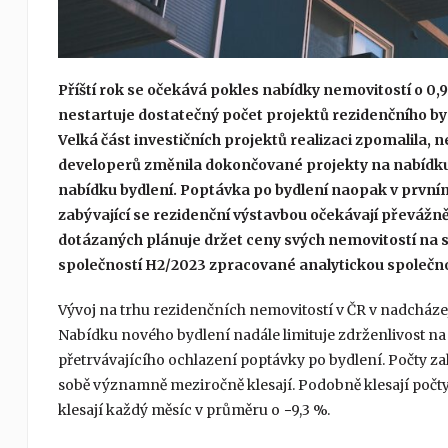
Příští rok se očekává pokles nabídky nemovitostí o 0,
nestartuje dostatečný počet projektů rezidenčního bydl
Velká část investičních projektů realizaci zpomalila, n
developerů změnila dokončované projekty na nabídku 
nabídku bydlení. Poptávka po bydlení naopak v prvním 
zabývající se rezidenční výstavbou očekávají převážn
dotázaných plánuje držet ceny svých nemovitostí na 
společností H2/2023 zpracované analytickou společn
Vývoj na trhu rezidenčních nemovitostí v ČR v nadcháze
Nabídku nového bydlení nadále limituje zdrženlivost na
přetrvávajícího ochlazení poptávky po bydlení. Počty 
sobě významně meziročně klesají. Podobně klesají počty 
klesají každý měsíc v průměru o −9,3 %.