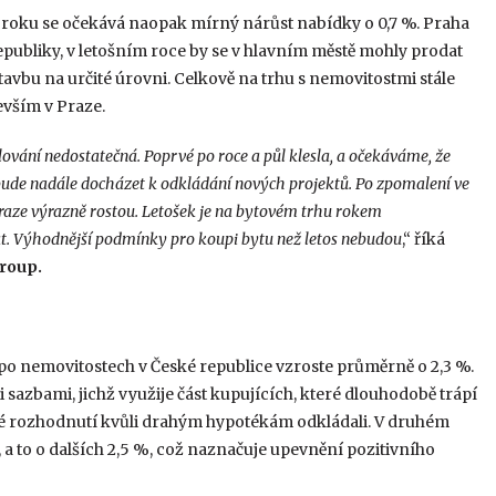
 roku se očekává naopak mírný nárůst nabídky o 0,7 %. Praha
ubliky, v letošním roce by se v hlavním městě mohly prodat
tavbu na určité úrovni. Celkově na trhu s nemovitostmi stále
evším v Praze.
vání nedostatečná. Poprvé po roce a půl klesla, a očekáváme, že
 bude nadále docházet k odkládání nových projektů. Po zpomalení ve
Praze výrazně rostou. Letošek je na bytovém trhu rokem
t. Výhodnější podmínky pro koupi bytu než letos nebudou
,“ říká
roup.
 po nemovitostech v České republice vzroste průměrně o 2,3 %.
azbami, jichž využije část kupujících, které dlouhodobě trápí
vé rozhodnutí kvůli drahým hypotékám odkládali. V druhém
, a to o dalších 2,5 %, což naznačuje upevnění pozitivního