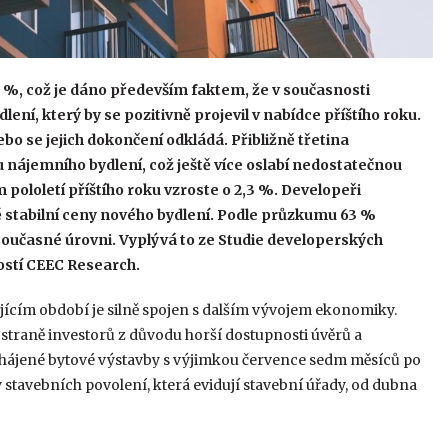
9 %, což je dáno především faktem, že v současnosti
ení, který by se pozitivně projevil v nabídce příštího roku.
ebo se jejich dokončení odkládá. Přibližně třetina
nájemního bydlení, což ještě více oslabí nedostatečnou
pololetí příštího roku vzroste o 2,3 %. Developeři
ě stabilní ceny nového bydlení. Podle průzkumu 63 %
současné úrovni. Vyplývá to ze Studie developerských
ostí CEEC Research.
jícím období je silně spojen s dalším vývojem ekonomiky.
 straně investorů z důvodu horší dostupnosti úvěrů a
zahájené bytové výstavby s výjimkou července sedm měsíců po
stavebních povolení, která evidují stavební úřady, od dubna