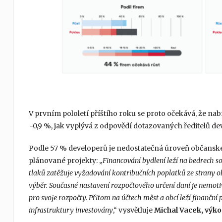
V prvním pololetí příštího roku se proto očekává, že na
−0,9 %, jak vyplývá z odpovědí dotazovaných ředitelů de
Podle 57 % developerů je nedostatečná úroveň občanské
plánované projekty: „
Financování bydlení leží na bedrech s
tlaků zatěžuje vyžadování kontribučních poplatků ze strany ob
výběr. Současné nastavení rozpočtového určení daní je nemoti
pro svoje rozpočty. Přitom na účtech měst a obcí leží finanční
infrastruktury investovány
,“ vysvětluje
Michal Vacek, výk