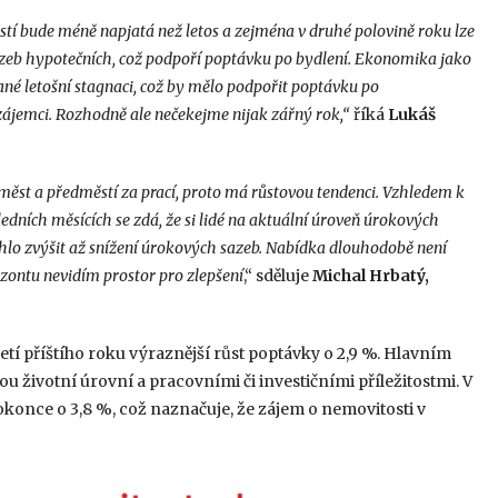
tí bude méně napjatá než letos a zejména v druhé polovině roku lze
sazeb hypotečních, což podpoří poptávku po bydlení. Ekonomika jako
dané letošní stagnaci, což by mělo podpořit poptávku po
 zájemci. Rozhodně ale nečekejme nijak zářný rok,“
říká
Lukáš
ěst a předměstí za prací, proto má růstovou tendenci. Vzhledem k
ních měsících se zdá, že si lidé na aktuální úroveň úrokových
lo zvýšit až snížení úrokových sazeb. Nabídka dlouhodobě není
ontu nevidím prostor pro zlepšení
,“ sděluje
Michal Hrbatý,
tí příštího roku výraznější růst poptávky o 2,9 %. Hlavním
ou životní úrovní a pracovními či investičními příležitostmi. V
okonce o 3,8 %, což naznačuje, že zájem o nemovitosti v