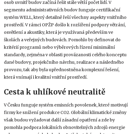
osob uvnitř budov začíná řešit stále větší počet lidí. V
segmentu administrativních budov funguje certifikační
systém WELL, který detailně řeší všechny aspekty vnitřního
prostředí. V rámci OPŽP došlo k rozšíření podpory větrání,
osvětlení a akustiky, která je využívaná především ve
školách a veřejných budovách. Pomohlo by definovat do
kritérií programů nebo výběrových řízení minimální
standardy, zejména v oblasti provázanosti celého konceptu
dané budovy, projekčního návrhu, realizace a následného
provozu, tak aby byla upřednostněna komplexní řešení,
která vnímají i kvalitní vnitřní prostředí.
Cesta k uhlíkové neutralitě
V Česku funguje systém emisních povolenek, které motivují
firmy ke snížení produkce CO2. Globální klimatické změny
však budou vyžadovat další zásadní opatření a zde by
pomohla podpora lokálních obnovitelných zdrojů energie