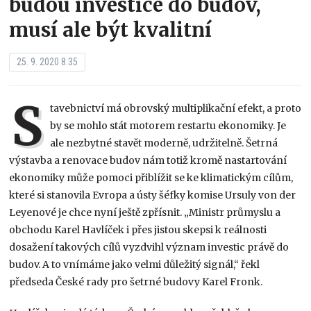
budou investice do budov,
musí ale být kvalitní
25. 9. 2020 8:35
S
tavebnictví má obrovský multiplikační efekt, a proto
by se mohlo stát motorem restartu ekonomiky. Je
ale nezbytné stavět moderně, udržitelně. Šetrná
výstavba a renovace budov nám totiž kromě nastartování
ekonomiky může pomoci přiblížit se ke klimatickým cílům,
které si stanovila Evropa a ústy šéfky komise Ursuly von der
Leyenové je chce nyní ještě zpřísnit. „Ministr průmyslu a
obchodu Karel Havlíček i přes jistou skepsi k reálnosti
dosažení takových cílů vyzdvihl význam investic právě do
budov. A to vnímáme jako velmi důležitý signál,“ řekl
předseda České rady pro šetrné budovy Karel Fronk.