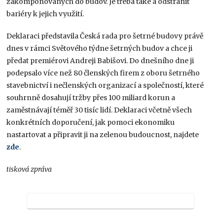
zakomponovaných do budov. Je třeba také a odstranit
bariéry k jejich využití.
Deklaraci představila Česká rada pro šetrné budovy právě
dnes v rámci Světového týdne šetrných budov a chce ji
předat premiérovi Andreji Babišovi. Do dnešního dne ji
podepsalo více než 80 členských firem z oboru šetrného
stavebnictví i nečlenských organizací a společností, které
souhrnně dosahují tržby přes 100 miliard korun a
zaměstnávají téměř 30 tisíc lidí. Deklaraci včetně všech
konkrétních doporučení, jak pomoci ekonomiku
nastartovat a připravit ji na zelenou budoucnost, najdete
zde
.
tisková zpráva