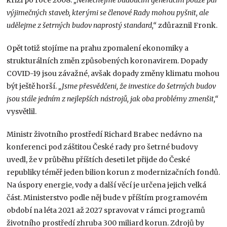
výjimečných staveb, kterými se členové Rady mohou pyšnit, ale
udělejme z šetrných budov naprostý standard,“
zdůraznil Fronk.
Opět totiž stojíme na prahu zpomalení ekonomiky a
strukturálních změn způsobených koronavirem. Dopady
COVID-19 jsou závažné, avšak dopady změny klimatu mohou
být ještě horší.
„Jsme přesvědčeni, že investice do šetrných budov
jsou stále jedním z nejlepších nástrojů, jak oba problémy zmenšit,“
vysvětlil.
Ministr životního prostředí Richard Brabec nedávno na
konferenci pod záštitou České rady pro šetrné budovy
uvedl, že v průběhu příštích deseti let přijde do České
republiky téměř jeden bilion korun z modernizačních fondů.
Na úspory energie, vody a další věcí je určena jejich velká
část. Ministerstvo podle něj bude v příštím programovém
období na léta 2021 až 2027 spravovat v rámci programů
životního prostředí zhruba 300 miliard korun. Zdrojů by