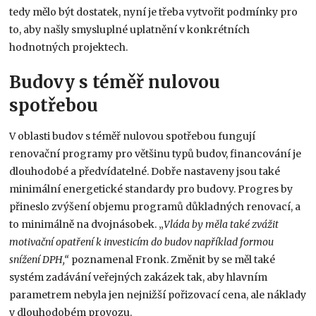
tedy mělo být dostatek, nyní je třeba vytvořit podmínky pro
to, aby našly smysluplné uplatnění v konkrétních
hodnotných projektech.
Budovy s téměř nulovou
spotřebou
V oblasti budov s téměř nulovou spotřebou fungují
renovační programy pro většinu typů budov, financování je
dlouhodobé a předvídatelné. Dobře nastaveny jsou také
minimální energetické standardy pro budovy. Progres by
přineslo zvýšení objemu programů důkladných renovací, a
to minimálně na dvojnásobek. „
Vláda by měla také zvážit
motivační opatření k investicím do budov například formou
snížení DPH,“
poznamenal Fronk. Změnit by se měl také
systém zadávání veřejných zakázek tak, aby hlavním
parametrem nebyla jen nejnižší pořizovací cena, ale náklady
v dlouhodobém provozu.