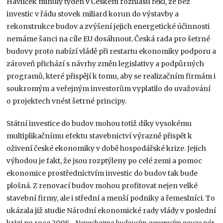
Havlíček minulý týden v Českém rozhlasu řekl, že bez
investic v řádu stovek miliard korun do výstavby a
rekonstrukce budov a zvýšení jejich energetické účinnosti
nemáme šanci na cíle EU dosáhnout. Česká rada pro šetrné
budovy proto nabízí vládě při restartu ekonomiky podporu a
zároveň přichází s návrhy změn legislativy a podpůrných
programů, které přispějí k tomu, aby se realizačním firmám i
soukromým a veřejným investorům vyplatilo do uvažování
o projektech vnést šetrné principy.
Státní investice do budov mohou totiž díky vysokému
multiplikačnímu efektu stavebnictví výrazně přispět k
oživení české ekonomiky v době hospodářské krize. Jejich
výhodou je fakt, že jsou rozptýleny po celé zemi a pomoc
ekonomice prostřednictvím investic do budov tak bude
plošná. Z renovací budov mohou profitovat nejen velké
stavební firmy, ale i střední a menší podniky a řemeslníci. To
ukázala již studie Národní ekonomické rady vlády v poslední
krizi po roce 2008.
„Nenechejme budoucím generacím pouze pár