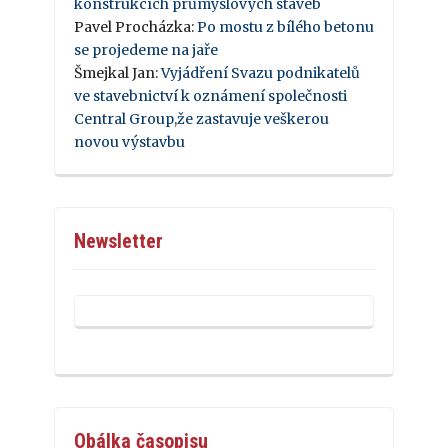
konstrukcích průmyslových staveb
Pavel Procházka
:
Po mostu z bílého betonu
se projedeme na jaře
Šmejkal Jan
:
Vyjádření Svazu podnikatelů
ve stavebnictví k oznámení společnosti
Central Group,že zastavuje veškerou
novou výstavbu
Newsletter
Obálka časopisu