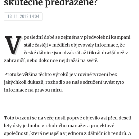
skutečně předražené?
13. 11. 2013 14:04
V
poslední době se zejména v předvolební kampani
stále častěji v médiích objevovaly informace, že
české dálnice jsou dvakrát až třikrát dražší než v
zahraničí, nebo dokonce nejdražší na světě.
Protože většina těchto výroků je v rovině tvrzení bez
jakýchkoli důkazů, rozhodlo se naše sdružení uvést tyto
informace na pravou míru.
Toto tvrzení se na veřejnosti poprvé objevilo asi před deseti
lety ústy jednoho vrcholného manažera projektové
společnosti, která neuspěla v jednom z dálničních tendrů. A