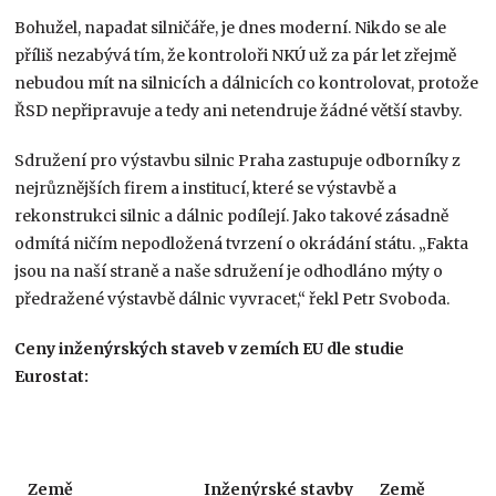
Bohužel, napadat silničáře, je dnes moderní. Nikdo se ale
příliš nezabývá tím, že kontroloři NKÚ už za pár let zřejmě
nebudou mít na silnicích a dálnicích co kontrolovat, protože
ŘSD nepřipravuje a tedy ani netendruje žádné větší stavby.
Sdružení pro výstavbu silnic Praha zastupuje odborníky z
nejrůznějších firem a institucí, které se výstavbě a
rekonstrukci silnic a dálnic podílejí. Jako takové zásadně
odmítá ničím nepodložená tvrzení o okrádání státu. „Fakta
jsou na naší straně a naše sdružení je odhodláno mýty o
předražené výstavbě dálnic vyvracet,“ řekl Petr Svoboda.
Ceny inženýrských staveb v zemích EU dle studie
Eurostat:
Země
Inženýrské stavby
Země