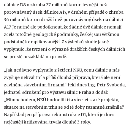
dálnice D8 o zhruba 27 milionů korun levnější než
porovnávaný úsek dálnice A17, v druhém případě o zhruba
36 milionů korun dražší než porovnávaný úsek na dálnici
A17. Je nutné ale podotknout, že žádné dvě dálnice nemají
zcela totožné geologické podmínky, české jsou většinou
podstatně komplikovanější. Z výsledků studie jasně
vyplynulo, že tvrzení o výrazně dražších českých dálnicích
se prostě nezakládá na pravdě.
„Jak nedávno vyplynulo z šetření NKÚ, cenu dálnic u nás
zvyšuje nekvalitní a příliš dlouhá příprava, která ale není
zaviněna stavebními firmami,“ řekl dnes Ing. Petr Svoboda,
jednatel Sdružení pro výstavu silnic Praha a dodal:
„Mimochodem, NKÚ hodnotil tři a více let staré projekty,
situace na stavebním trhu se od té doby razantně změnila.“
Například jen příprava rekonstrukce D1, která je dnes
nejčastěji kritizována, trvala dlouhé 3 roky.