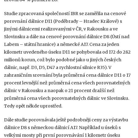
Studie zpracovaná společností IBR se zaměřila na cenové
porovnání dálnice D11 (Poděbrady – Hradec Králové) s
jinými dálnicemi realizovanými v ČR, v Rakousku a ve
Slovinsku a dále na cenové porovnání dálnice D8 (Ústí nad
Labem – státní hranice) a německé A17. Cena za jeden
kilometr uvedeného úseku D11 se pohybovala od 172 do 282
milionů korun, což bylo podobné jako u jiných českých
dálnic, např. D3, D5, D47 a rychlostní silnice R35). V
zahraničním srovnání byla průměrná cena dálnice D11 o 17
procent levnější než průměrná cena všech porovnatelných
dálnic v Rakousku a naopak o 21 procent dražší než
průměrná cena všech porovnatelných dálnic ve Slovinsku.
Tedy opět někde uprostřed.
Dále studie porovnávala ještě podrobněji ceny za výstavbu
dálnice D8 s německou dálnicí A17. Například u úseků s
velkými mosty při první porovnávání 1 kilometr úseku