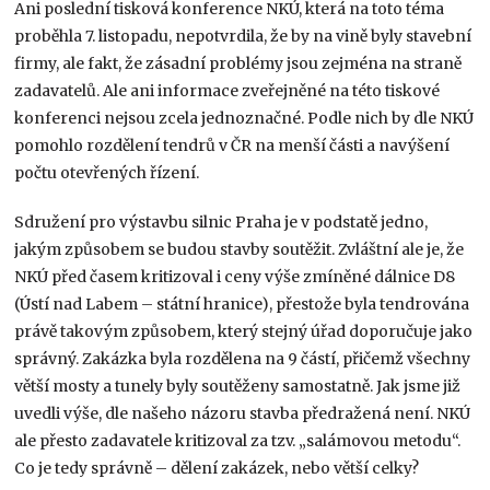
Ani poslední tisková konference NKÚ, která na toto téma
proběhla 7. listopadu, nepotvrdila, že by na vině byly stavební
firmy, ale fakt, že zásadní problémy jsou zejména na straně
zadavatelů. Ale ani informace zveřejněné na této tiskové
konferenci nejsou zcela jednoznačné. Podle nich by dle NKÚ
pomohlo rozdělení tendrů v ČR na menší části a navýšení
počtu otevřených řízení.
Sdružení pro výstavbu silnic Praha je v podstatě jedno,
jakým způsobem se budou stavby soutěžit. Zvláštní ale je, že
NKÚ před časem kritizoval i ceny výše zmíněné dálnice D8
(Ústí nad Labem – státní hranice), přestože byla tendrována
právě takovým způsobem, který stejný úřad doporučuje jako
správný. Zakázka byla rozdělena na 9 částí, přičemž všechny
větší mosty a tunely byly soutěženy samostatně. Jak jsme již
uvedli výše, dle našeho názoru stavba předražená není. NKÚ
ale přesto zadavatele kritizoval za tzv. „salámovou metodu“.
Co je tedy správně – dělení zakázek, nebo větší celky?