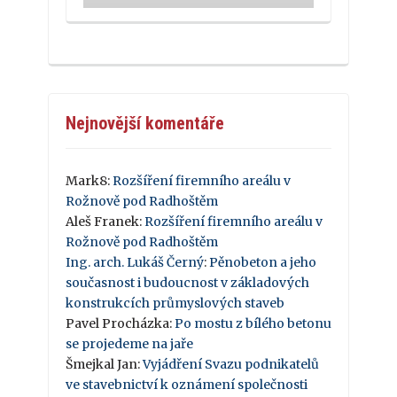
Nejnovější komentáře
Mark8
:
Rozšíření firemního areálu v
Rožnově pod Radhoštěm
Aleš Franek
:
Rozšíření firemního areálu v
Rožnově pod Radhoštěm
Ing. arch. Lukáš Černý
:
Pěnobeton a jeho
současnost i budoucnost v základových
konstrukcích průmyslových staveb
Pavel Procházka
:
Po mostu z bílého betonu
se projedeme na jaře
Šmejkal Jan
:
Vyjádření Svazu podnikatelů
ve stavebnictví k oznámení společnosti