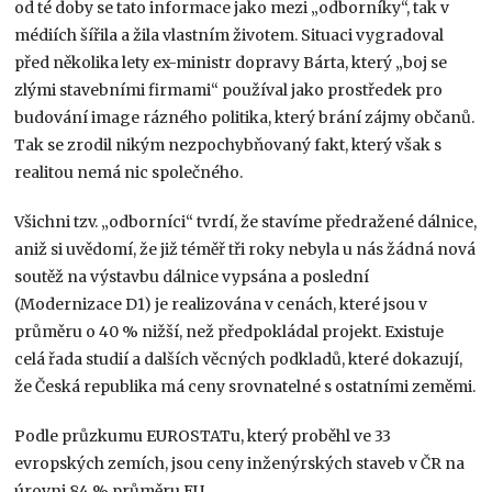
od té doby se tato informace jako mezi „odborníky“, tak v
médiích šířila a žila vlastním životem. Situaci vygradoval
před několika lety ex-ministr dopravy Bárta, který „boj se
zlými stavebními firmami“ používal jako prostředek pro
budování image rázného politika, který brání zájmy občanů.
Tak se zrodil nikým nezpochybňovaný fakt, který však s
realitou nemá nic společného.
Všichni tzv. „odborníci“ tvrdí, že stavíme předražené dálnice,
aniž si uvědomí, že již téměř tři roky nebyla u nás žádná nová
soutěž na výstavbu dálnice vypsána a poslední
(Modernizace D1) je realizována v cenách, které jsou v
průměru o 40 % nižší, než předpokládal projekt. Existuje
celá řada studií a dalších věcných podkladů, které dokazují,
že Česká republika má ceny srovnatelné s ostatními zeměmi.
Podle průzkumu EUROSTATu, který proběhl ve 33
evropských zemích, jsou ceny inženýrských staveb v ČR na
úrovni 84 % průměru EU.