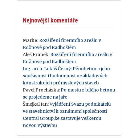
Nejnovější komentáře
Mark8
:
Rozšíření firemního areálu v
Rožnově pod Radhoštěm
Aleš Franek
:
Rozšíření firemního areálu v
Rožnově pod Radhoštěm
Ing. arch. Lukáš Černý
:
Pěnobeton a jeho
současnost i budoucnost v základových
konstrukcích průmyslových staveb
Pavel Procházka
:
Po mostu z bílého betonu
se projedeme na jaře
Šmejkal Jan
:
Vyjádření Svazu podnikatelů
ve stavebnictví k oznámení společnosti
Central Group,že zastavuje veškerou
novou výstavbu