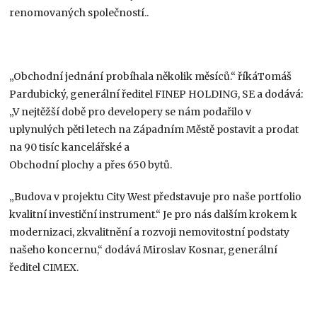
renomovaných společností..
„Obchodní jednání probíhala několik měsíců.“ říkáTomáš
Pardubický, generální ředitel FINEP HOLDING, SE a dodává:
„V nejtěžší době pro developery se nám podařilo v
uplynulých pěti letech na Západním Městě postavit a prodat
na 90 tisíc kancelářské a
Obchodní plochy a přes 650 bytů.
„Budova v projektu City West představuje pro naše portfolio
kvalitní investiční instrument.“ Je pro nás dalším krokem k
modernizaci, zkvalitnění a rozvoji nemovitostní podstaty
našeho koncernu,“ dodává Miroslav Kosnar, generální
ředitel CIMEX.