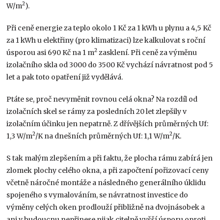
2
W/m
).
Při ceně energie za teplo okolo 1 Kč za 1 kWh u plynu a 4,5 Kč
za 1 kWh u elektřiny (pro klimatizaci) lze kalkulovat s roční
2
úsporou asi 690 Kč na 1 m
zasklení. Při ceně za výměnu
izolačního skla od 3000 do 3500 Kč vychází návratnost pod 5
let a pak toto opatření již vydělává.
Ptáte se, proč nevyměnit rovnou celá okna? Na rozdíl od
izolačních skel se rámy za posledních 20 let zlepšily v
izolačním účinku jen nepatrně. Z dřívějších průměrných Uf:
2
2
1,3 W/m
/K na dnešních průměrných Uf: 1,1 W/m
/K.
S tak malým zlepšením a při faktu, že plocha rámu zabírá jen
zlomek plochy celého okna, a při započtení pořizovací ceny
včetně náročné montáže a následného generálního úklidu
spojeného s vymalováním, se návratnost investice do
výměny celých oken prodlouží přibližně na dvojnásobek a
ani v budoucnu nepřinese nijak citelně vyšší úsporu oproti