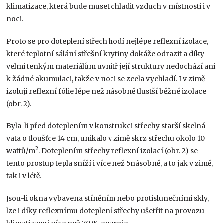
klimatizace, která bude muset chladit vzduch v místnosti i v
noci.
Proto se pro doteplení střech hodí nejlépe reflexní izolace,
které teplotní sálání střešní krytiny dokáže odrazit a díky
velmi tenkým materiálům uvnitř její struktury nedochází ani
k žádné akumulaci, takže v noci se zcela vychladí. I v zimě
izoluji reflexní fólie lépe než násobně tlustší běžné izolace
(obr. 2).
Byla-li před doteplením v konstrukci střechy starší skelná
vata o tloušťce 14 cm, unikalo v zimě skrz střechu okolo 10
2
wattů/m
. Doteplením střechy reflexní izolací (obr. 2) se
tento prostup tepla sníží i více než 5násobně, a to jak v zimě,
tak i v létě.
Jsou-li okna vybavena stíněním nebo protislunečními skly,
lze i díky reflexnímu doteplení střechy ušetřit na provozu
klimatizace i více než 70 % energie.