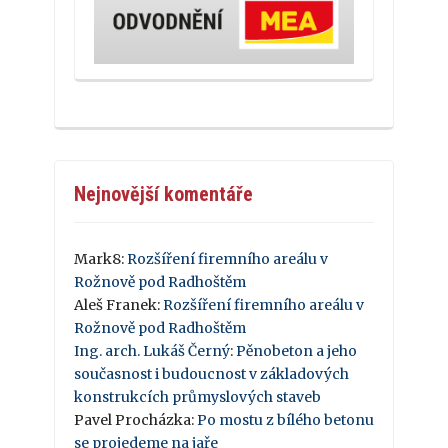
Nejnovější komentáře
Mark8
:
Rozšíření firemního areálu v
Rožnově pod Radhoštěm
Aleš Franek
:
Rozšíření firemního areálu v
Rožnově pod Radhoštěm
Ing. arch. Lukáš Černý
:
Pěnobeton a jeho
současnost i budoucnost v základových
konstrukcích průmyslových staveb
Pavel Procházka
:
Po mostu z bílého betonu
se projedeme na jaře