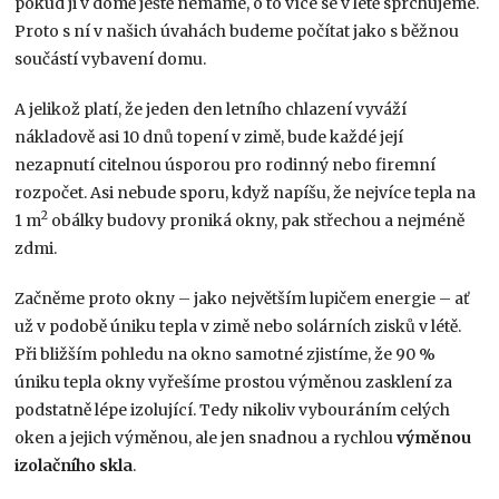
pokud ji v domě ještě nemáme, o to více se v létě sprchujeme.
Proto s ní v našich úvahách budeme počítat jako s běžnou
součástí vybavení domu.
A jelikož platí, že jeden den letního chlazení vyváží
nákladově asi 10 dnů topení v zimě, bude každé její
nezapnutí citelnou úsporou pro rodinný nebo firemní
rozpočet. Asi nebude sporu, když napíšu, že nejvíce tepla na
2
1 m
obálky budovy proniká okny, pak střechou a nejméně
zdmi.
Začněme proto okny – jako největším lupičem energie – ať
už v podobě úniku tepla v zimě nebo solárních zisků v létě.
Při bližším pohledu na okno samotné zjistíme, že 90 %
úniku tepla okny vyřešíme prostou výměnou zasklení za
podstatně lépe izolující. Tedy nikoliv vybouráním celých
oken a jejich výměnou, ale jen snadnou a rychlou
výměnou
izolačního
skla
.