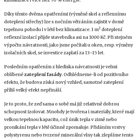
Díky těmto dvěma opatřeními (výměně skel a reflexnímu
doteplení střechy) lze s nočním větráním zajistit v domě
2
tepelnou pohodu i v létě bez klimatizace. 1 m
doteplení
reflexní izolací přijde stavebníka asi na 1000 Kč. Při stejném
výpočtu návratnosti, jako jsme počítali u oken, resp. výměny
izolačních skel, se investice zaplatí za 13–15 let.
Posledním opatřením z hlediska návratnosti je velmi
oblíbené
zateplení fasády
. Odhlédneme-li od pozitivního
efektu, že budova získá nový vzhled, samotné zateplení
příliš velký efekt nepřináší.
Je to proto, že zeď sama o sobě má již relativně dobrou
schopnost izolovat. Mnohdy je tvořena i materiály, které mají
velkou tepelnou kapacitu, což únik tepla v zimě nebo
pronikání tepla v létě účinně zpomaluje. Přidáním vrstvy
polystyrenu nebo tvrzené minerální vlny tak zlepšíme tento