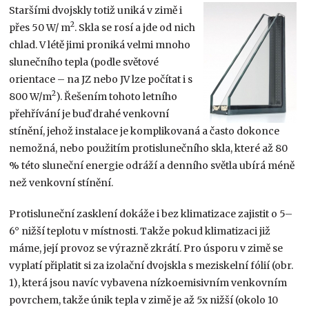
Staršími dvojskly totiž uniká v zimě i
2
přes 50 W/ m
. Skla se rosí a jde od nich
chlad. V létě jimi proniká velmi mnoho
slunečního tepla (podle světové
orientace – na JZ nebo JV lze počítat i s
2
800 W/m
). Řešením tohoto letního
přehřívání je buď drahé venkovní
stínění, jehož instalace je komplikovaná a často dokonce
nemožná, nebo použitím protislunečního skla, které až 80
% této sluneční energie odráží a denního světla ubírá méně
než venkovní stínění.
Protisluneční zasklení dokáže i bez klimatizace zajistit o 5–
6° nižší teplotu v místnosti. Takže pokud klimatizaci již
máme, její provoz se výrazně zkrátí. Pro úsporu v zimě se
vyplatí připlatit si za izolační dvojskla s meziskelní fólií (obr.
1), která jsou navíc vybavena nízkoemisivním venkovním
povrchem, takže únik tepla v zimě je až 5x nižší (okolo 10