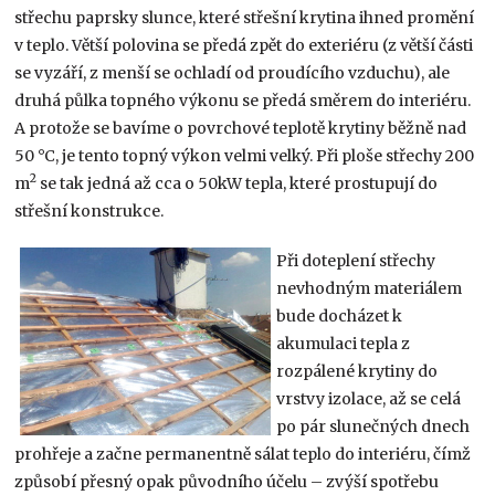
střechu paprsky slunce, které střešní krytina ihned promění
v teplo. Větší polovina se předá zpět do exteriéru (z větší části
se vyzáří, z menší se ochladí od proudícího vzduchu), ale
druhá půlka topného výkonu se předá směrem do interiéru.
A protože se bavíme o povrchové teplotě krytiny běžně nad
50 °C, je tento topný výkon velmi velký. Při ploše střechy 200
2
m
se tak jedná až cca o 50kW tepla, které prostupují do
střešní konstrukce.
Při doteplení střechy
nevhodným materiálem
bude docházet k
akumulaci tepla z
rozpálené krytiny do
vrstvy izolace, až se celá
po pár slunečných dnech
prohřeje a začne permanentně sálat teplo do interiéru, čímž
způsobí přesný opak původního účelu – zvýší spotřebu