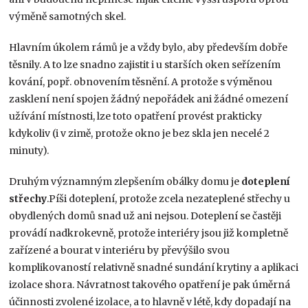
výměně samotných skel.
Hlavním úkolem rámů je a vždy bylo, aby především dobře
těsnily. A to lze snadno zajistit i u starších oken seřízením
kování, popř. obnovením těsnění. A protože s výměnou
zasklení není spojen žádný nepořádek ani žádné omezení
užívání místnosti, lze toto opatření provést prakticky
kdykoliv (i v zimě, protože okno je bez skla jen necelé 2
minuty).
Druhým významným zlepšením obálky domu je
doteplení
střechy
.Píši doteplení, protože zcela nezateplené střechy u
obydlených domů snad už ani nejsou. Doteplení se častěji
provádí nadkrokevně, protože interiéry jsou již kompletně
zařízené a bourat v interiéru by převýšilo svou
komplikovaností relativně snadné sundání krytiny a aplikaci
izolace shora. Návratnost takového opatření je pak úměrná
účinnosti zvolené izolace, a to hlavně v létě, kdy dopadají na