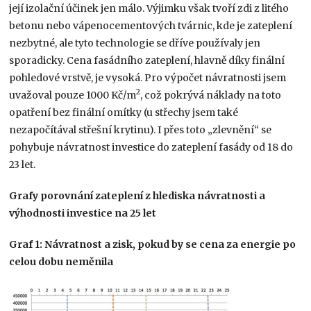
její izolační účinek jen málo. Výjimku však tvoří zdi z litého
betonu nebo vápenocementových tvárnic, kde je zateplení
nezbytné, ale tyto technologie se dříve používaly jen
sporadicky. Cena fasádního zateplení, hlavně díky finální
pohledové vrstvě, je vysoká. Pro výpočet návratnosti jsem
2
uvažoval pouze 1000 Kč/m
, což pokrývá náklady na toto
opatření bez finální omítky (u střechy jsem také
nezapočítával střešní krytinu). I přes toto „zlevnění“ se
pohybuje návratnost investice do zateplení fasády od 18 do
23 let.
Grafy porovnání zateplení z hlediska návratnosti a
výhodnosti investice na 25 let
Graf 1: Návratnost a zisk, pokud by se cena za energie po
celou dobu neměnila