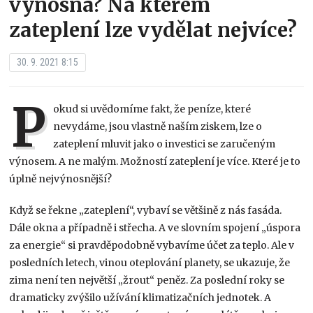
výnosná? Na kterém
zateplení lze vydělat nejvíce?
30. 9. 2021 8:15
P
okud si uvědomíme fakt, že peníze, které
nevydáme, jsou vlastně naším ziskem, lze o
zateplení mluvit jako o investici se zaručeným
výnosem. A ne malým. Možností zateplení je více. Které je to
úplně nejvýnosnější?
Když se řekne „zateplení“, vybaví se většině z nás fasáda.
Dále okna a případně i střecha. A ve slovním spojení „úspora
za energie“ si pravděpodobně vybavíme účet za teplo. Ale v
posledních letech, vinou oteplování planety, se ukazuje, že
zima není ten největší „žrout“ peněz. Za poslední roky se
dramaticky zvýšilo užívání klimatizačních jednotek. A