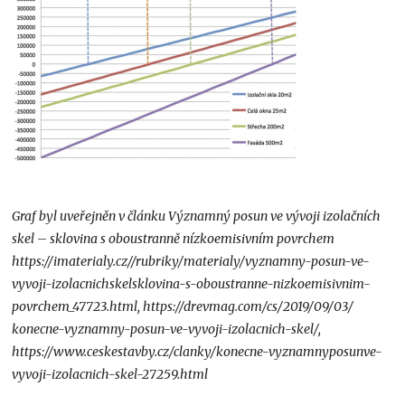
Graf byl uveřejněn v článku Významný posun ve vývoji izolačních
skel – sklovina s oboustranně nízkoemisivním povrchem
https://imaterialy.cz//rubriky/materialy/vyznamny-posun-ve-
vyvoji-izolacnichskelsklovina-s-oboustranne-nizkoemisivnim-
povrchem_47723.html, https://drevmag.com/cs/2019/09/03/
konecne-vyznamny-posun-ve-vyvoji-izolacnich-skel/,
https://www.ceskestavby.cz/clanky/konecne-vyznamnyposunve-
vyvoji-izolacnich-skel-27259.html