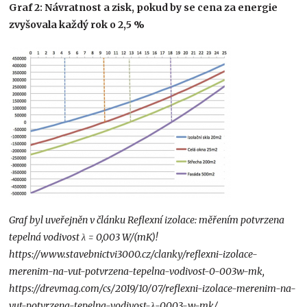
Graf 2: Návratnost a zisk, pokud by se cena za energie
zvyšovala každý rok o 2,5 %
Graf byl uveřejněn v článku Reflexní izolace: měřením potvrzena
tepelná vodivost λ = 0,003 W/(mK)!
https://www.stavebnictvi3000.cz/clanky/reflexni-izolace-
merenim-na-vut-potvrzena-tepelna-vodivost-0-003w-mk,
https://drevmag.com/cs/2019/10/07/reflexni-izolace-merenim-na-
vut-potvrzena-tepelna-vodivost-λ-0003-w-mk/