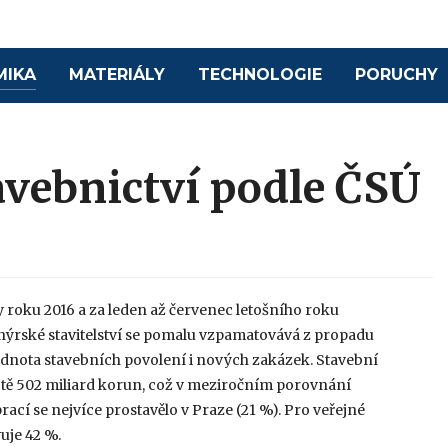
MIKA
MATERIÁLY
TECHNOLOGIE
PORUCHY
tavebnictví podle ČSÚ
ny roku 2016 a za leden až červenec letošního roku
nýrské stavitelství se pomalu vzpamatovává z propadu
 hodnota stavebních povolení i nových zakázek. Stavební
otě 502 miliard korun, což v meziročním porovnání
rací se nejvíce prostavělo v Praze (21 %). Pro veřejné
uje 42 %.