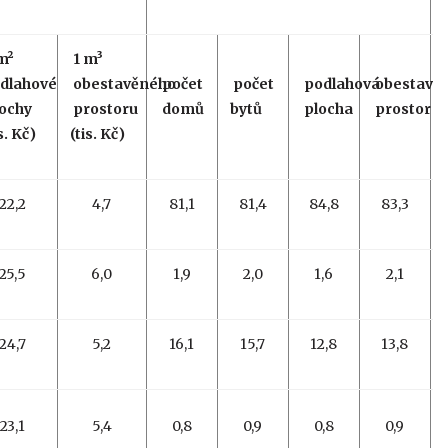
m
²
1 m
³
dlahové
obestavěného
počet
počet
podlahová
obestavě
ochy
prostoru
domů
bytů
plocha
prostor
s. Kč)
(tis. Kč)
22,2
4,7
81,1
81,4
84,8
83,3
25,5
6,0
1,9
2,0
1,6
2,1
24,7
5,2
16,1
15,7
12,8
13,8
23,1
5,4
0,8
0,9
0,8
0,9