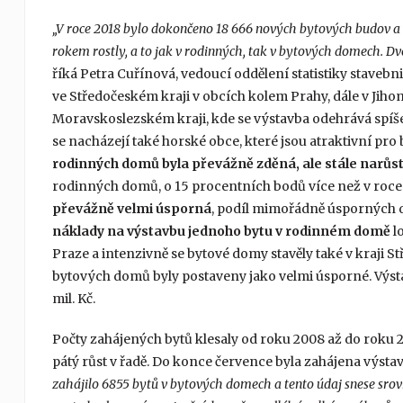
„V roce 2018 bylo dokončeno 18 666 nových bytových budov a 
rokem rostly, a to jak v rodinných, tak v bytových domech. D
říká Petra Cuřínová, vedoucí oddělení statistiky staveb
ve Středočeském kraji v obcích kolem Prahy, dále v Jih
Moravskoslezském kraji, kde se výstavba odehrává spíš
se nacházejí také horské obce, které jsou atraktivní pr
rodinných domů byla převážně zděná, ale stále narůst
rodinných domů, o 15 procentních bodů více než v roce
převážně velmi úsporná
, podíl mimořádně úsporných 
náklady na výstavbu jednoho bytu
v rodinném domě
lo
Praze a intenzivně se bytové domy stavěly také v kraji
bytových domů byly postaveny jako velmi úsporné. Výst
mil. Kč.
Počty zahájených bytů klesaly od roku 2008 až do roku 20
pátý růst v řadě. Do konce července byla zahájena výstav
zahájilo 6855 bytů v bytových domech a tento údaj snese sro