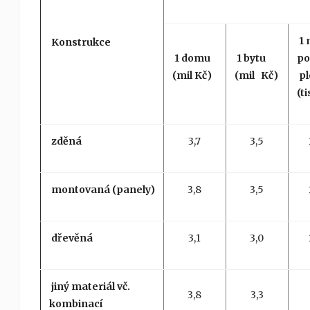
1 
Konstrukce
1 domu
1 bytu
po
(mil Kč)
(mil Kč)
pl
(ti
zděná
3,7
3,5
montovaná (panely)
3,8
3,5
dřevěná
3,1
3,0
jiný materiál vč.
3,8
3,3
kombinací