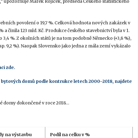
,“
upozorňuje Marek Rojíček, předseda Českého statistického
avebních povolení o 19,7 %. Celková hodnota nových zakázek v
 a činila 123 mld. Kč. Produkce českého stavebnictví byla v 1.
o 3,4 %. Z okolních států je na tom podobně Německo (+3,8 %),
sp. 9,2 %). Naopak Slovensko jako jedna z mála zemí vykázalo
ci zde.
 bytových domů podle kontrukce letech 2000–2018, najdete
inné domy dokončené v roce 2018…
dy na výstavbu
Podíl na celku v %