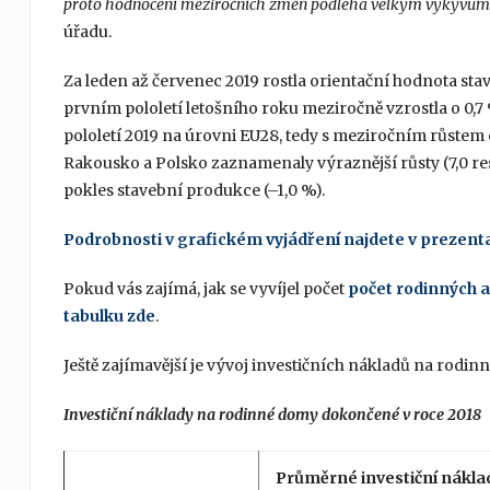
proto hodnocení meziročních změn podléhá velkým výkyvům
úřadu.
Za leden až červenec 2019 rostla orientační hodnota st
prvním pololetí letošního roku meziročně vzrostla o 0,7 %
pololetí 2019 na úrovni EU28, tedy s meziročním růstem 
Rakousko a Polsko zaznamenaly výraznější růsty (7,0 re
pokles stavební produkce (–1,0 %).
Podrobnosti v grafickém vyjádření najdete v prezenta
Pokud vás zajímá, jak se vyvíjel počet
počet rodinných a
tabulku zde
.
Ještě zajímavější je vývoj investičních nákladů na rod
Investiční náklady na rodinné domy dokončené v roce 2018
Průměrné investiční nákla