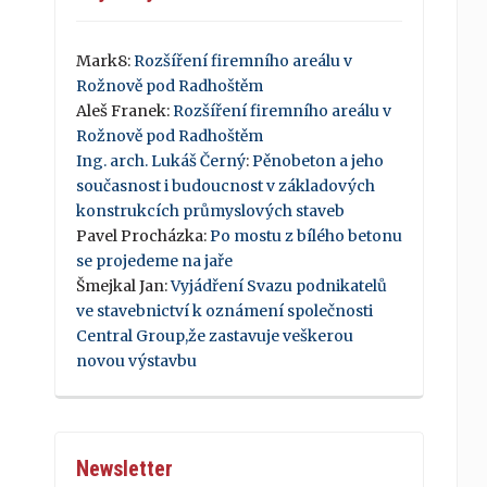
Mark8
:
Rozšíření firemního areálu v
159
745
Rožnově pod Radhoštěm
Aleš Franek
:
Rozšíření firemního areálu v
Rožnově pod Radhoštěm
Ing. arch. Lukáš Černý
:
Pěnobeton a jeho
současnost i budoucnost v základových
konstrukcích průmyslových staveb
Pavel Procházka
:
Po mostu z bílého betonu
se projedeme na jaře
Šmejkal Jan
:
Vyjádření Svazu podnikatelů
ve stavebnictví k oznámení společnosti
Central Group,že zastavuje veškerou
novou výstavbu
Newsletter