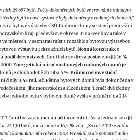
v nich 29 657 bytů. Počty dokončených bytů ve srovnání s minulým
vě třetiny bytů v nové výstavbě byly dokončeny v rodinných domech,“
nictví a bytové výstavby ČSÚ. Rodinné domy se staví především
omoravském kraji především v okrese Brno-venkov a také v
e ve městech. V seznamu míst s rozsáhlou bytovou výstavbou
o bytovou výstavbu rekreačních bytů.
Nosná konstrukce
á podíl dřevostaveb.
Loni bylo ze dřeva postaveno již 16 %
 2000.
Energetická náročnost nových rodinných domů je
domů je dlouhodobě zhruba 6 %.
Průměrné investiční
ni činily
3,43 mil.
Kč
. Pětina bytových domů byla dokončena v
 Středočeském, Jihomoravském a Plzeňském. Téměř dvě třetiny
avba jednoho bytu v bytovém domě vyšla v průměru na 2,14
13. Loni byl zaznamenán pětiprocentní růst a jednalo se o již
ba 22 190 bytů, meziročně o 16,5 % více.
„Za rok 2019 se zatím
vnání s konjunkturním rokem 2008. Projektů je ale poměrně málo,