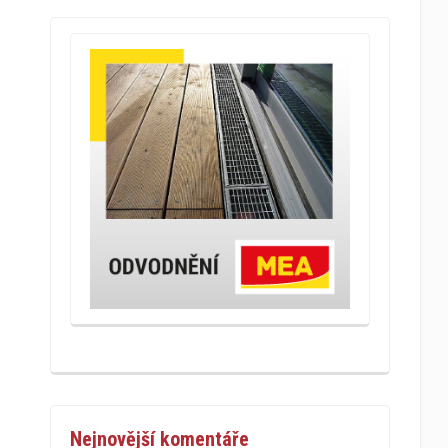
ný
podlahová
obestavěný
plocha
prostor
166
778
151
636
125
591
164
707
Nejnovější komentáře