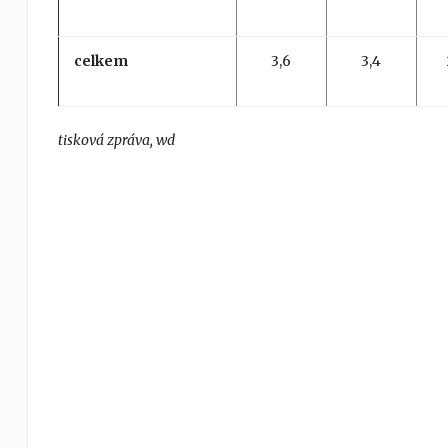
celkem
3,6
3,4
tisková zpráva, wd