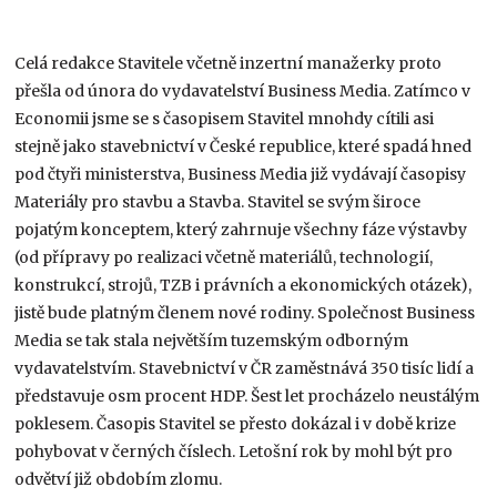
Celá redakce Stavitele včetně inzertní manažerky proto
přešla od února do vydavatelství Business Media. Zatímco v
Economii jsme se s časopisem Stavitel mnohdy cítili asi
stejně jako stavebnictví v České republice, které spadá hned
pod čtyři ministerstva, Business Media již vydávají časopisy
Materiály pro stavbu a Stavba. Stavitel se svým široce
pojatým konceptem, který zahrnuje všechny fáze výstavby
(od přípravy po realizaci včetně materiálů, technologií,
konstrukcí, strojů, TZB i právních a ekonomických otázek),
jistě bude platným členem nové rodiny. Společnost Business
Media se tak stala největším tuzemským odborným
vydavatelstvím. Stavebnictví v ČR zaměstnává 350 tisíc lidí a
představuje osm procent HDP. Šest let procházelo neustálým
poklesem. Časopis Stavitel se přesto dokázal i v době krize
pohybovat v černých číslech. Letošní rok by mohl být pro
odvětví již obdobím zlomu.