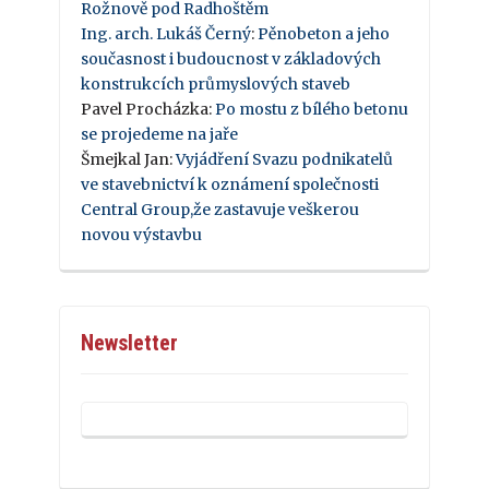
Rožnově pod Radhoštěm
Ing. arch. Lukáš Černý
:
Pěnobeton a jeho
současnost i budoucnost v základových
konstrukcích průmyslových staveb
Pavel Procházka
:
Po mostu z bílého betonu
se projedeme na jaře
Šmejkal Jan
:
Vyjádření Svazu podnikatelů
ve stavebnictví k oznámení společnosti
Central Group,že zastavuje veškerou
novou výstavbu
Newsletter