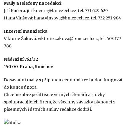
Maily a telefony na redakci:
Jiří Kučera: jiri.kucera@bmczech.cz, tel. 731 629 629
Hana Vinšová: hana.vinsova@bmczech.cz, tel. 732 251 984
Inzertní manažerka:
Viktorie Žaková: viktorie.zakova@bmczech.cz, tel. 603 177
788
Nádražní 762/32
150 00
Praha, Smíchov
Dosavadní maily s příponou economia.cz budou fungovat
do konce února.
Chceme ubezpečit tisíce věrných čtenářů a stovky
spolupracujících firem, že všechny závazky plynoucí z
písemných i ústních smluv redakce dodrží.