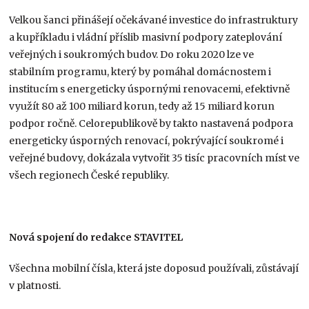
Velkou šanci přinášejí očekávané investice do infrastruktury
a kupříkladu i vládní příslib masivní podpory zateplování
veřejných i soukromých budov. Do roku 2020 lze ve
stabilním programu, který by pomáhal domácnostem i
institucím s energeticky úspornými renovacemi, efektivně
využít 80 až 100 miliard korun, tedy až 15 miliard korun
podpor ročně. Celorepublikově by takto nastavená podpora
energeticky úsporných renovací, pokrývající soukromé i
veřejné budovy, dokázala vytvořit 35 tisíc pracovních míst ve
všech regionech České republiky.
Nová spojení do redakce STAVITEL
Všechna mobilní čísla, která jste doposud používali, zůstávají
v platnosti.