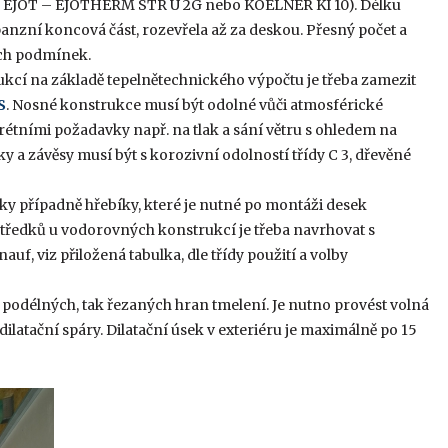
. EJOT – EJOTHERM STR U 2G nebo KOELNER KI 10). Délku
xpanzní koncová část, rozevřela až za deskou. Přesný počet a
ích podmínek.
kcí na základě tepelnětechnického výpočtu je třeba zamezit
S
. Nosné konstrukce musí být odolné vůči atmosférické
rétními požadavky např. na tlak a sání větru s ohledem na
 a závěsy musí být s korozivní odolností třídy C 3, dřevěné
ky případně hřebíky, které je nutné po montáži desek
ředků u vodorovných konstrukcí je třeba navrhovat s
, viz přiložená tabulka, dle třídy použití a volby
 podélných, tak řezaných hran tmelení. Je nutno provést volná
ilatační spáry. Dilatační úsek v exteriéru je maximálně po 15