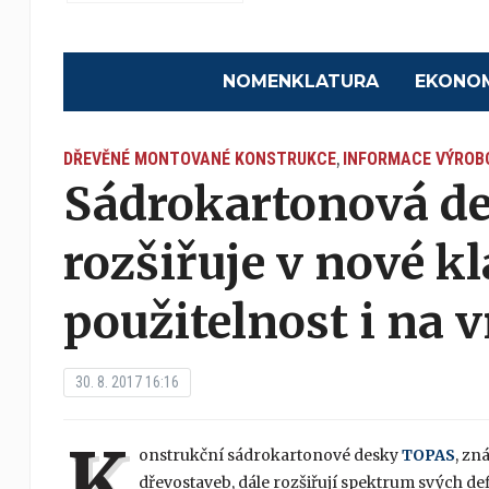
NOMENKLATURA
EKONO
DŘEVĚNÉ MONTOVANÉ KONSTRUKCE
INFORMACE VÝROB
,
Sádrokartonová d
rozšiřuje v nové kl
použitelnost i na v
30. 8. 2017 16:16
K
onstrukční sádrokartonové desky
TOPAS
, zn
dřevostaveb, dále rozšiřují spektrum svých d