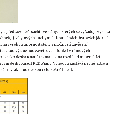
ky a předsazené či šachtové stěny, u kterých se vyžaduje vysoká
nek, tj. v bytových kuchyních, koupelnách, bytových jádrech
em na vysokou únosnost stěny s možností zavěšení
statickou výztužnou zavětrovací funkci v rámových
tvrdá jako deska Knauf Diamant a na rozdíl od ní nenabízí
 úrovni desky Knauf RED Piano. Výhodou zůstává pevné jádro a
u sádrovláknitou deskou celoplošně tmelit.