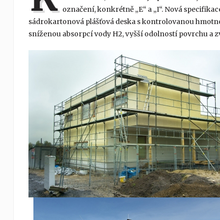
označení, konkrétně „E“ a „I“. Nová specifika
sádrokartonová plášťová deska s kontrolovanou hmotnost
sníženou absorpcí vody H2, vyšší odolností povrchu a z