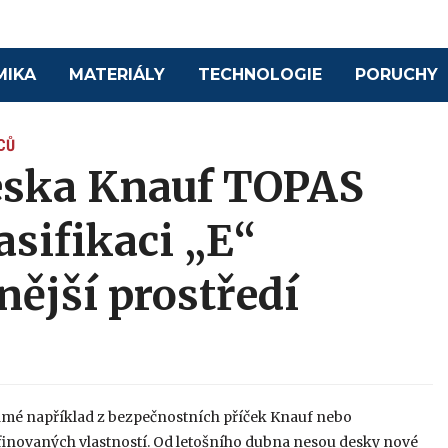
MIKA
MATERIÁLY
TECHNOLOGIE
PORUCHY
CŮ
eska Knauf TOPAS
asifikaci „E“
nější prostředí
ámé například z bezpečnostních příček Knauf nebo
efinovaných vlastností. Od letošního dubna nesou desky nové