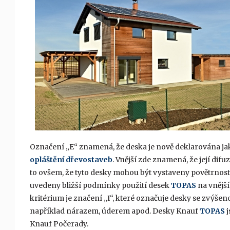
Označení „E“ znamená, že deska je nově deklarována ja
opláštění dřevostaveb
. Vnější zde znamená, že její di
to ovšem, že tyto desky mohou být vystaveny povětrnost
uvedeny bližší podmínky použití desek
TOPAS
na vnější
kritérium je značení „I“, které označuje desky se zvýšen
například nárazem, úderem apod. Desky Knauf
TOPAS
j
Knauf Počerady.