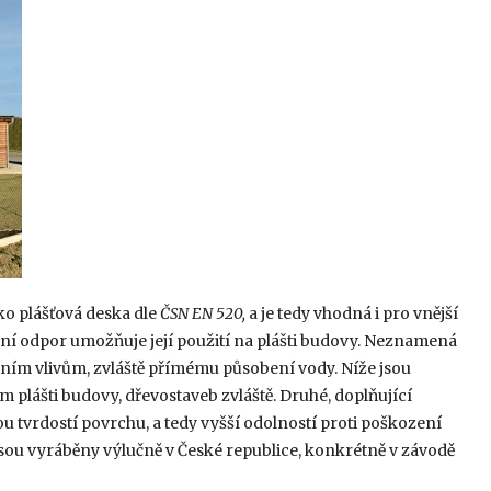
ko plášťová deska dle
ČSN EN 520,
a je tedy vhodná i pro vnější
fuzní odpor umožňuje její použití na plášti budovy. Neznamená
ním vlivům, zvláště přímému působení vody. Níže jsou
m plášti budovy, dřevostaveb zvláště. Druhé, doplňující
ou tvrdostí povrchu, a tedy vyšší odolností proti poškození
sou vyráběny výlučně v České republice, konkrétně v závodě