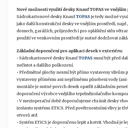
Nové možnosti využití desky Knauf TOPAS ve vnějším 
Sádrokartonové desky Knauf
TOPAS
je tedy možné využí
jako další konstrukční desky ve vnějším prostředí, např
domech, garážích, průjezdech i pro opláštění stěn větran
použití ve venkovním prostředí je nutné dodržovat zákla
Základní doporučení pro aplikaci desek v exteriéru:
• Sádrokartonové desky Knauf
TOPAS
musí být před dal
nečistot a dalšího poškození.
• Předmětné plochy nesmí být přímo vystaveny vlivům po
vystaveny přímému ani nepřímému působeni vody (ani ods
montáže je nutné povrch desek opatřit základním pe
doporučení výrobce vnějšího tepelněizolačního kompoz
• V mezioperační době doporučujeme chránit desky vhod
izolantu systému ETICS. Před povětrnostními vlivy je tře
otvorů atd.
• Systém ETICS je doporučeno lepit a kotvit. Vhodná je 