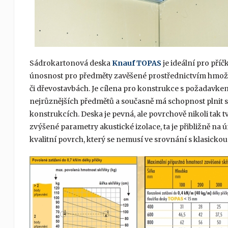
Sádrokartonová deska
Knauf TOPAS
je ideální pro příč
únosnost pro předměty zavěšené prostřednictvím hmoždi
či dřevostavbách. Je cílena pro konstrukce s požadavk
nejrůznějších předmětů a současně má schopnost plnit 
konstrukcích. Deska je pevná, ale povrchově nikoli tak 
zvýšené parametry akustické izolace, ta je přibližně na
kvalitní povrch, který se nemusí ve srovnání s klasicko