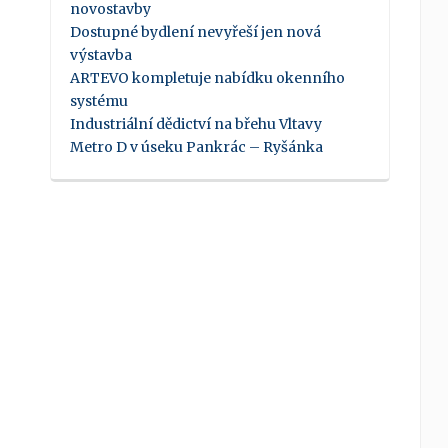
novostavby
Dostupné bydlení nevyřeší jen nová
výstavba
ARTEVO kompletuje nabídku okenního
systému
Industriální dědictví na břehu Vltavy
Metro D v úseku Pankrác – Ryšánka