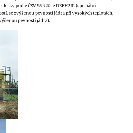
ce desky podle
ČSN EN 520
je DEFH2IR (speciální
í, se zvýšenou pevností jádra při vysokých teplotách,
výšenou pevností jádra).