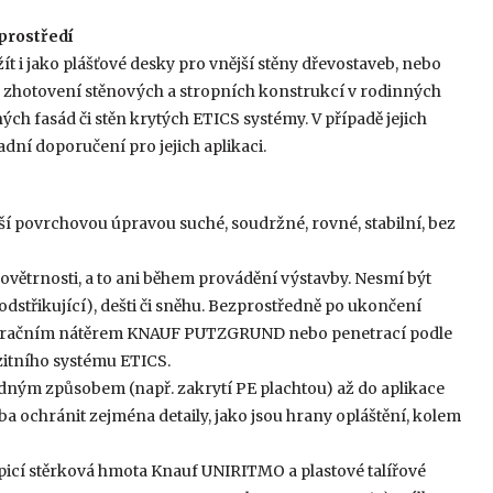
prostředí
t i jako plášťové desky pro vnější stěny dřevostaveb, nebo
., zhotovení stěnových a stropních konstrukcí v rodinných
ých fasád či stěn krytých ETICS systémy. V případě jejich
dní doporučení pro jejich aplikaci.
ší povrchovou úpravou suché, soudržné, rovné, stabilní, bez
větrnosti, a to ani během provádění výstavby. Nesmí být
třikující), dešti či sněhu. Bezprostředně po ukončení
netračním nátěrem KNAUF PUTZGRUND nebo penetrací podle
itního systému ETICS.
ným způsobem (např. zakrytí PE plachtou) až do aplikace
ba ochránit zejména detaily, jako jsou hrany opláštění, kolem
lepicí stěrková hmota Knauf UNIRITMO a plastové talířové