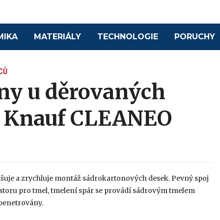
MIKA
MATERIÁLY
TECHNOLOGIE
PORUCHY
CŮ
ny u děrovaných
k Knauf CLEANEO
šuje a zrychluje montáž sádrokartonových desek. Pevný spoj
toru pro tmel, tmelení spár se provádí sádrovým tmelem
 penetrovány.