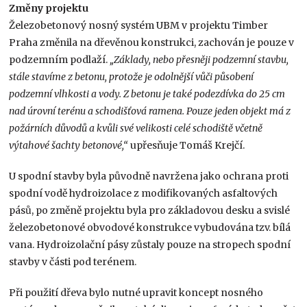
Změny projektu
Železobetonový nosný systém UBM v projektu Timber
Praha změnila na dřevěnou konstrukci, zachován je pouze v
podzemním podlaží.
„Základy, nebo přesněji podzemní stavbu,
stále stavíme z betonu, protože je odolnější vůči působení
podzemní vlhkosti a vody. Z betonu je také podezdívka do 25 cm
nad úrovní terénu a schodišťová ramena. Pouze jeden objekt má z
požárních důvodů a kvůli své velikosti celé schodiště včetně
výtahové šachty betonové,“
upřesňuje Tomáš Krejčí.
U spodní stavby byla původně navržena jako ochrana proti
spodní vodě hydroizolace z modifikovaných asfaltových
pásů, po změně projektu byla pro základovou desku a svislé
železobetonové obvodové konstrukce vybudována tzv. bílá
vana. Hydroizolační pásy zůstaly pouze na stropech spodní
stavby v části pod terénem.
Při použití dřeva bylo nutné upravit koncept nosného