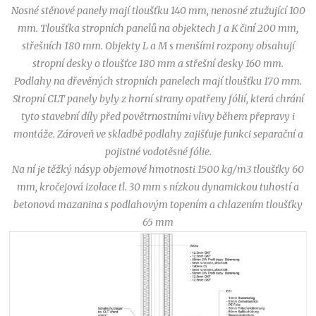
Nosné stěnové panely mají tloušťku 140 mm, nenosné ztužující 100
mm. Tloušťka stropních panelů na objektech J a K činí 200 mm,
střešních 180 mm. Objekty L a M s menšími rozpony obsahují
stropní desky o tloušťce 180 mm a střešní desky 160 mm.
Podlahy na dřevěných stropních panelech mají tloušťku 170 mm.
Stropní CLT panely byly z horní strany opatřeny fólií, která chrání
tyto stavební díly před povětrnostními vlivy během přepravy i
montáže. Zároveň ve skladbě podlahy zajišťuje funkci separační a
pojistné vodotěsné fólie.
Na ní je těžký násyp objemové hmotnosti 1500 kg/m3 tloušťky 60
mm, kročejová izolace tl. 30 mm s nízkou dynamickou tuhostí a
betonová mazanina s podlahovým topením a chlazením tloušťky
65 mm