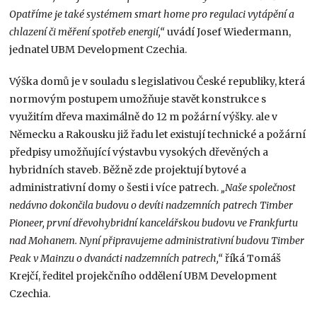
Opatříme je také systémem smart home pro regulaci vytápění a
chlazení či měření spotřeb energií,“
uvádí Josef Wiedermann,
jednatel UBM Development Czechia.
Výška domů je v souladu s legislativou České republiky, která
normovým postupem umožňuje stavět konstrukce s
využitím dřeva maximálně do 12 m požární výšky. ale v
Německu a Rakousku již řadu let existují technické a požární
předpisy umožňující výstavbu vysokých dřevěných a
hybridních staveb. Běžně zde projektují bytové a
administrativní domy o šesti i více patrech.
„Naše společnost
nedávno dokončila budovu o devíti nadzemních patrech Timber
Pioneer, první dřevohybridní kancelářskou budovu ve Frankfurtu
nad Mohanem. Nyní připravujeme administrativní budovu Timber
Peak v Mainzu o dvanácti nadzemních patrech,“
říká Tomáš
Krejčí, ředitel projekčního oddělení UBM Development
Czechia.