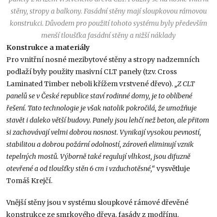
stěny, stropy a balkony. Fasádní stěny mají sloupkovou rámovou
konstrukci. Důvodem pro použití tohoto systému byly především
menší tloušťka fasádní stěny a nižší náklady
Konstrukce a materiály
Pro vnitřní nosné mezibytové stěny a stropy nadzemních
podlaží byly použity masivní CLT panely (tzv. Cross
Laminated Timber neboli křížem vrstvené dřevo).
„Z CLT
panelů se v České republice staví rodinné domy, je to oblíbené
řešení. Tato technologie je však natolik pokročilá, že umožňuje
stavět i daleko větší budovy. Panely jsou lehčí než beton, ale přitom
si zachovávají velmi dobrou nosnost. Vynikají vysokou pevností,
stabilitou a dobrou požární odolností, zároveň eliminují vznik
tepelných mostů. Výborně také regulují vlhkost, jsou difuzně
otevřené a od tloušťky stěn 6 cm i vzduchotěsné,“
vysvětluje
Tomáš Krejčí.
Vnější stěny jsou v systému sloupkové rámové dřevěné
konstrukce ze smrkového dřeva, fasády z modřínu.