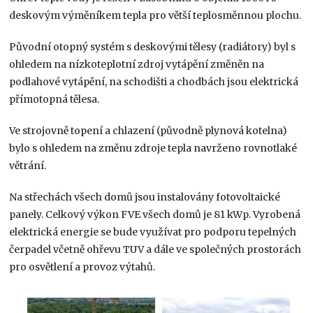
deskovým výměníkem tepla pro větší teplosměnnou plochu.
Původní otopný systém s deskovými tělesy (radiátory) byl s
ohledem na nízkoteplotní zdroj vytápění změněn na
podlahové vytápění, na schodišti a chodbách jsou elektrická
přímotopná tělesa.
Ve strojovně topení a chlazení (původně plynová kotelna)
bylo s ohledem na změnu zdroje tepla navrženo rovnotlaké
větrání.
Na střechách všech domů jsou instalovány fotovoltaické
panely. Celkový výkon FVE všech domů je 81 kWp. Vyrobená
elektrická energie se bude využívat pro podporu tepelných
čerpadel včetně ohřevu TUV a dále ve společných prostorách
pro osvětlení a provoz výtahů.