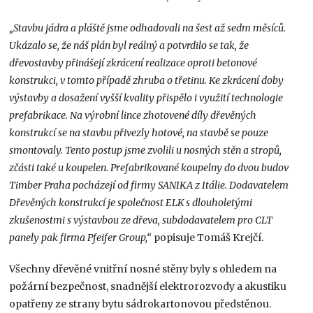
„Stavbu jádra a pláště jsme odhadovali na šest až sedm měsíců.
Ukázalo se, že náš plán byl reálný a potvrdilo se tak, že
dřevostavby přinášejí zkrácení realizace oproti betonové
konstrukci, v tomto případě zhruba o třetinu. Ke zkrácení doby
výstavby a dosažení vyšší kvality přispělo i využití technologie
prefabrikace. Na výrobní lince zhotovené díly dřevěných
konstrukcí se na stavbu přivezly hotové, na stavbě se pouze
smontovaly. Tento postup jsme zvolili u nosných stěn a stropů,
zčásti také u koupelen. Prefabrikované koupelny do dvou budov
Timber Praha pocházejí od firmy SANIKA z Itálie. Dodavatelem
Dřevěných konstrukcí je společnost ELK s dlouholetými
zkušenostmi s výstavbou ze dřeva, subdodavatelem pro CLT
panely pak firma Pfeifer Group,“
popisuje Tomáš Krejčí.
Všechny dřevěné vnitřní nosné stěny byly s ohledem na
požární bezpečnost, snadnější elektrorozvody a akustiku
opatřeny ze strany bytu sádrokartonovou předstěnou.