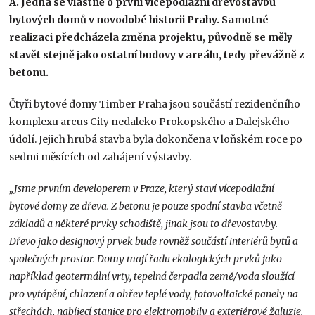
A. Jedná se vlastně o první vícepodlažní dřevostavbu
bytových domů v novodobé historii Prahy. Samotné
realizaci předcházela změna projektu, původně se měly
stavět stejně jako ostatní budovy v areálu, tedy převážně z
betonu.
Čtyři bytové domy Timber Praha jsou součástí rezidenčního
komplexu arcus City nedaleko Prokopského a Dalejského
údolí. Jejich hrubá stavba byla dokončena v loňském roce po
sedmi měsících od zahájení výstavby.
„Jsme prvním developerem v Praze, který staví vícepodlažní
bytové domy ze dřeva. Z betonu je pouze spodní stavba včetně
základů a některé prvky schodiště, jinak jsou to dřevostavby.
Dřevo
jako designový prvek bude rovněž součástí interiérů bytů a
společných prostor. Domy mají řadu ekologických prvků jako
například geotermální vrty, tepelná čerpadla země/voda sloužící
pro vytápění, chlazení a ohřev teplé vody, fotovoltaické panely na
střechách, nabíjecí stanice pro elektromobily a exteriérové žaluzie.