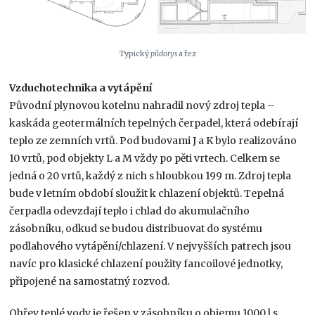
Typický
půdorys
a řez
Vzduchotechnika a vytápění
Původní plynovou kotelnu nahradil nový zdroj tepla –
kaskáda geotermálních tepelných čerpadel, která odebírají
teplo ze zemních vrtů. Pod budovami J a K bylo realizováno
10 vrtů, pod objekty L a M vždy po pěti vrtech. Celkem se
jedná o 20 vrtů, každý z nich s hloubkou 199 m. Zdroj tepla
bude v letním období sloužit k chlazení objektů. Tepelná
čerpadla odevzdají teplo i chlad do akumulačního
zásobníku, odkud se budou distribuovat do systému
podlahového vytápění/chlazení. V nejvyšších patrech jsou
navíc pro klasické chlazení použity fancoilové jednotky,
připojené na samostatný rozvod.
Ohřev teplé vody je řešen v zásobníku o objemu 1000 l s