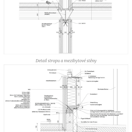
Detail stropu a mezibytové stěny