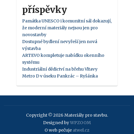
příspěvky
Památka UNESCO i komunitní sál dokazují,
že moderní materiály nejsou jen pro
novostavby
Dostupné bydlení nevyřeší jen nová
výstavba
ARTEVO kompletuje nabídku okenního
systému
Industriální dědictví na břehu Vltavy
Metro D v úseku Pankrác – Ryšánka
Copyright © 2026 Materiály pro stavbu.
Designed by
WPZOOM
O web pečuje
atwel.cz