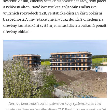
systému domu, změnily se také dispozice a fasády, tedy počet
a velikosti oken. Nové konstrukce způsobily změny i ve
vnitřních rozvodech TZB, ve statické části a v části požární
bezpečnosti. A jiný je také vnější výraz domů. S ohledem na
dřevěný konstrukční systém je na fasádách u balkonů použit
dřevěný obklad.
Nosnou konstrukci tvoří masivní deskový systém, konkrétně
panely z křížem vrstveného dřeva CLT. Použily se na nosné vnitřní