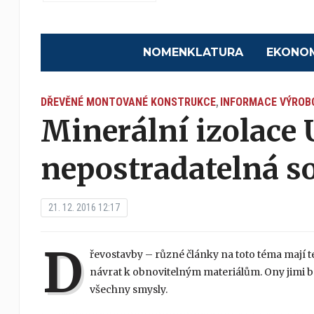
NOMENKLATURA
EKONO
DŘEVĚNÉ MONTOVANÉ KONSTRUKCE
INFORMACE VÝROB
,
Minerální izolace
nepostradatelná s
21. 12. 2016 12:17
D
řevostavby – různé články na toto téma mají t
návrat k obnovitelným materiálům. Ony jimi be
všechny smysly.