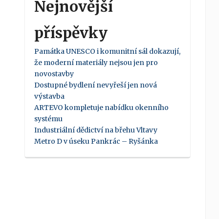
Nejnovější
příspěvky
Památka UNESCO i komunitní sál dokazují,
že moderní materiály nejsou jen pro
novostavby
Dostupné bydlení nevyřeší jen nová
výstavba
ARTEVO kompletuje nabídku okenního
systému
Industriální dědictví na břehu Vltavy
Metro D v úseku Pankrác – Ryšánka