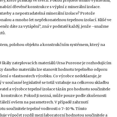
tavy, které praskají ve švech. Pokud projdete těmito výstavami,
 nabízí dřevěné konstrukce s výplní z minerální izolace.
stavby a nepostradatelná minerální izolace? Protože
konalou a mnoho let nepřekonatelnou tepelnou izolací. Klišé ve
peněz dáte za vytápění“, zná v podstatě každý, jenže –snažme
ktů.
stem, polohou objektu a konstrukčním systémem, který na
 škály zateplovacích materiálů Ursa Pureone je rozhodujícím
ušťky daného materiálu lze stanovit hodnotu tepelného odporu
ášení o vlastnostech výrobku. Co výrobce nedeklaruje, je
 v současné legislativě se totiž vztahuje na celkovou skladbu
atel a výrobce tepelné izolace tázán pro hodnotu součinitele
 konstrukce. Pokud ji nezná, může pouze podle zkušenosti
Záleží ovšem na parametrech. V případě zahrnutí
tu součinitele tepelné vodivosti o 7–10 %. Tímto
je výpočet rozdíl mezi laboratorní hodnotou součinitele a