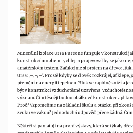
Minerální izolace Ursa Pureone funguje v konstrukci ja
konstrukcí mnohem rychleji a projevoval by se jako nep
amatérským testem. Zaťukejme si prstem na dřevo: „ťuk, ť
Ursa: „–, –, –“. Prostě kdyby se člověk rozkrájel, ať klep
přemění na energii tepelnou. Hluk se rapidně sníží a je
být v konstrukci vzduchotěsně uzavřena. Vzduchotěsnos
význam. Čím těsněji budou obálkové konstrukce apliková
Proč? Vzpomeňme na základní školu a otázku při zkoušení
zvuku ve vakuu? Jednoduchá odpověď: přece žádná. Čí
Někteří si pamatují na první výstavy, která se týkaly dř