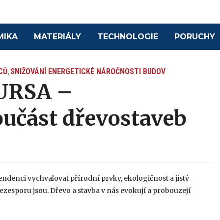
MIKA
MATERIÁLY
TECHNOLOGIE
PORUCHY
CŮ
SNIŽOVÁNÍ ENERGETICKÉ NÁROČNOSTI BUDOV
,
 URSA –
oučást dřevostaveb
endenci vychvalovat přírodní prvky, ekologičnost a jistý
zesporu jsou. Dřevo a stavba v nás evokují a probouzejí