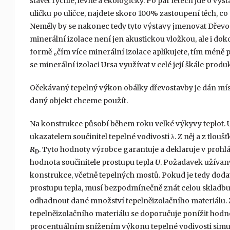
stavět rychle, levně a ekologicky. Po pár letech jde o výs
uličku po uličce, najdete skoro 100% zastoupení těch, co
Neměly by se nakonec tedy tyto výstavy jmenovat Dřevo
minerální izolace není jen akustickou vložkou, ale i do
formě „čím více minerální izolace aplikujete, tím méně 
se minerální izolaci Ursa využívat v celé její škále produ
Očekávaný tepelný výkon obálky dřevostavby je dán mí
daný objekt chceme použít.
Na konstrukce působí během roku velké výkyvy teplot. U
ukazatelem součinitel tepelné vodivosti λ. Z něj a z tlo
R
. Tyto hodnoty výrobce garantuje a deklaruje v prohl
D
hodnota součinitele prostupu tepla
U
. Požadavek užívaný
konstrukce, včetně tepelných mostů. Pokud je tedy dodav
prostupu tepla, musí bezpodmínečně znát celou skladbu
odhadnout dané množství tepelněizolačního materiálu. 
tepelněizolačního materiálu se doporučuje ponížit hodno
procentuálním snížením výkonu tepelné vodivosti simulu