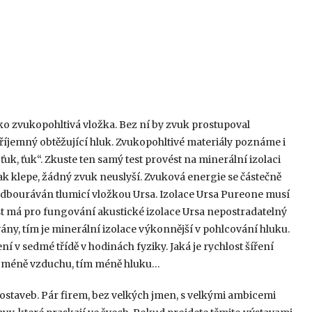
ko zvukopohltivá vložka. Bez ní by zvuk prostupoval
říjemný obtěžující hluk. Zvukopohltivé materiály poznáme i
uk, ťuk“. Zkuste ten samý test provést na minerální izolaci
e, jak klepe, žádný zvuk neuslyší. Zvuková energie se částečně
 odbouráván tlumicí vložkou Ursa. Izolace Ursa Pureone musí
t má pro fungování akustické izolace Ursa nepostradatelný
ny, tím je minerální izolace výkonnější v pohlcování hluku.
 v sedmé třídě v hodinách fyziky. Jaká je rychlost šíření
m méně vzduchu, tím méně hluku…
evostaveb. Pár firem, bez velkých jmen, s velkými ambicemi