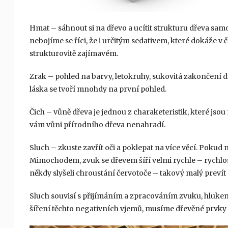
Hmat – sáhnout si na dřevo a ucítit strukturu dřeva sa
nebojíme se říci, že i určitým sedativem, které dokáže v
strukturovitě zajímavém.
Zrak – pohled na barvy, letokruhy, sukovitá zakončení 
láska se tvoří mnohdy na první pohled.
Čich – vůně dřeva je jednou z charaketeristik, které js
vám vůni přírodního dřeva nenahradí.
Sluch – zkuste zavřít oči a poklepat na více věcí. Poku
Mimochodem, zvuk se dřevem šíří velmi rychle – rychlostí
někdy slyšeli chroustání červotoče – takový malý prevít 
Sluch souvisí s přijímáním a zpracováním zvuku, hluk
šíření těchto negativních vjemů, musíme dřevěné prvky o