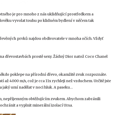
motného je pro mnoho z nás uklidňující prostředkem a
 člověku vyvolat touhu po klidném bydlení v něčem tak
dřevěných prvků najdou obdivovatele v mnoha očích. Vždyť
ou na dřevostavbách prostě sexy. Žádný Dior natož Coco Chanel
d někdo poklepe na přírodní dřevo, okamžitě zvuk rozpoznáte.
 až 4000 m/s, což je cca 11x rychleji než vzduchem. Určitě jste
a jaký umí nadělat v noci hluk. A paseku…
em, nepříjemným obtěžujícím zvukem. Abychom zabránili
chránit a vyplnit minerální izolací Ursa.