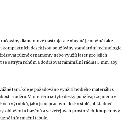
učovány diamantové nástroje, ale obecně je možné také
ran kompaktních desek jsou používány standardní technologie
 frézovat různé ornamenty nebo využít laser pro jejich
at se ostrým rohům a dodržovat minimální rádius 5 mm, aby
řevážně tam, kde je požadováno využití tenkého materiálu s
osti a oděru. V interiéru se tyto desky používají zejména v
ých výrobků, jako jsou pracovní desky stolů, obkladové
těny, obložení u bazénů a ve veřejných prostorách, koupelnový
 různé informační tabule.