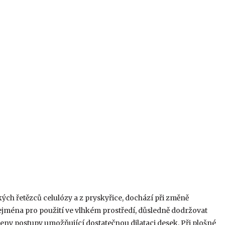
ých řetězců celulózy a z pryskyřice, dochází při změně
zejména pro použití ve vlhkém prostředí, důsledně dodržovat
eny postupy umožňující dostatečnou dilataci desek. Při plošné