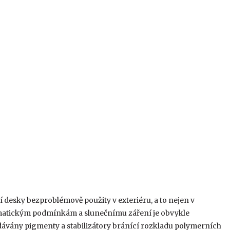
desky bezproblémově použity v exteriéru, a to nejen v
klimatickým podmínkám a slunečnímu záření je obvykle
dávány pigmenty a stabilizátory bránící rozkladu polymerních