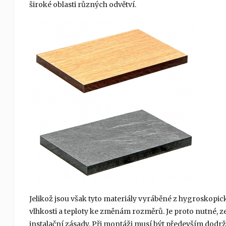
široké oblasti různých odvětví.
Jelikož jsou však tyto materiály vyráběné z hygroskopick
vlhkosti a teploty ke změnám rozměrů. Je proto nutné, 
instalační zásady. Při montáži musí být především dodrž