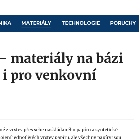
MIKA
MATERIÁLY
TECHNOLOGIE
PORUCHY
 materiály na bázi
u i pro venkovní
é z vrstev přes sebe naskládaného papíru a syntetické
jení jednotlivých vrstev papíru, ale všechny papíry jsou