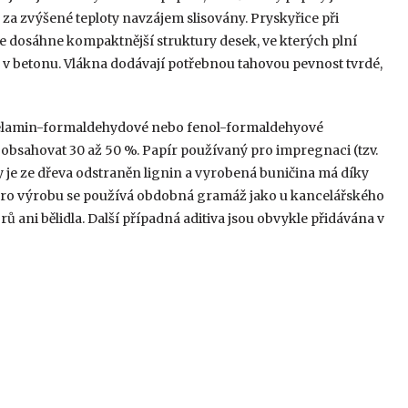
 za zvýšené teploty navzájem slisovány. Pryskyřice při
se dosáhne kompaktnější struktury desek, ve kterých plní
 v betonu. Vlákna dodávají potřebnou tahovou pevnost tvrdé,
 melamin-formaldehydové nebo fenol-formaldehyové
 obsahovat 30 až 50 %. Papír používaný pro impregnaci (tzv.
 je ze dřeva odstraněn lignin a vyrobená buničina má díky
ro výrobu se používá obdobná gramáž jako u kancelářského
rů ani bělidla. Další případná aditiva jsou obvykle přidávána v