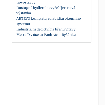
novostavby
Dostupné bydlení nevyřeší jen nová
výstavba
ARTEVO kompletuje nabídku okenního
systému
Industriální dědictví na břehu Vltavy
Metro D v úseku Pankrác – Ryšánka