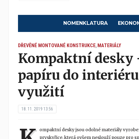
NOMENKLATURA
EKONO
DŘEVĚNÉ MONTOVANÉ KONSTRUKCE
MATERIÁLY
,
Kompaktní desky –
papíru do interiér
využití
18. 11. 2019 13:56
K
ompaktní desky jsou odolné materiály vyroben
pryskyřice, která ovšem neslouží pouze pro spo