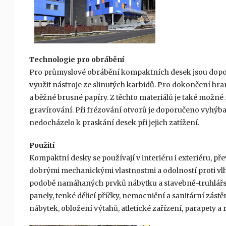
Technologie pro obrábění
Pro průmyslové obrábění kompaktních desek jsou dopor
využit nástroje ze slinutých karbidů. Pro dokončení h
a běžné brusné papíry. Z těchto materiálů je také možné
gravírování. Při frézování otvorů je doporučeno vyhýb
nedocházelo k praskání desek při jejich zatížení.
Použití
Kompaktní desky se používají v interiéru i exteriéru, p
dobrými mechanickými vlastnostmi a odolností proti vlhk
podobě namáhaných prvků nábytku a stavebně-truhlářsk
panely, tenké dělicí příčky, nemocniční a sanitární zás
nábytek, obložení výtahů, atletické zařízení, parapety a