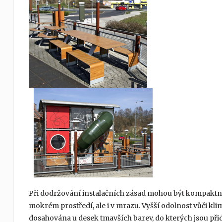
Při dodržování instalačních zásad mohou být kompaktní 
mokrém prostředí, ale i v mrazu. Vyšší odolnost vůči 
dosahována u desek tmavších barev, do kterých jsou při