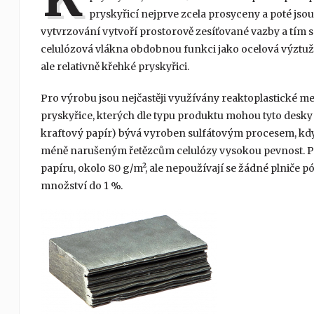
pryskyřicí nejprve zcela prosyceny a poté jsou
vytvrzování vytvoří prostorově zesíťované vazby a tím 
celulózová vlákna obdobnou funkci jako ocelová výztuž
ale relativně křehké pryskyřici.
Pro výrobu jsou nejčastěji využívány reaktoplastické
pryskyřice, kterých dle typu produktu mohou tyto desky
kraftový papír) bývá vyroben sulfátovým procesem, kdy
méně narušeným řetězcům celulózy vysokou pevnost. P
papíru, okolo 80 g/m², ale nepoužívají se žádné plniče pó
množství do 1 %.