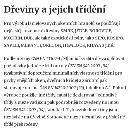
Dřeviny a jejich třídění
Pro výrobu lamelovaných okenních hranolů se používají
nejčastěji tuzemské dřeviny SMRK, JEDLE, BOROVICE,
MODŘÍN, DUB, ale také exotické dřeviny jako SIPO, KOSIPO,
SAPELI, MERANTI, OREGON, HEMLOCK, KHAYA a jiné.
Podle normy
ČSN EN 13307-1 [53]
musí kvalita dřeva splňovat
požadavky jedné ze tříd normy
ČSN EN 942:2007 [54]
.
Kvalitativní doporučení minimálních vlastností třídění pro
prvky vnějších oken, dveřních křídel a zárubní pak
stanovuje norma
ČSN EN 14220:2007 [55]
, tabulkou A.1. Pokud
výrobce použije jiné třídy, musí je deklarovat. Jednotlivé
třídy a meze vad jsou pak podrobněji rozvedeny normou
ČSN EN 942:2007 [54]
, tabulka 1. Tyto vzhledové třídy jsou
nezávislé na dřevině. Stanovené meze nesmí být v příslušné
třídě překročeny.