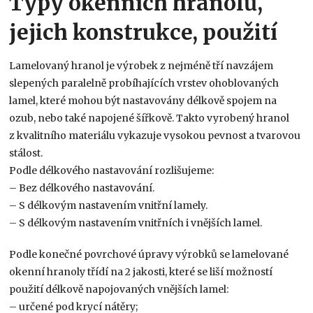
Typy okenních hranolů,
jejich konstrukce, použití
Lamelovaný hranol je výrobek z nejméně tří navzájem
slepených paralelně probíhajících vrstev ohoblovaných
lamel, které mohou být nastavovány délkově spojem na
ozub, nebo také napojené šířkově. Takto vyrobený hranol
z kvalitního materiálu vykazuje vysokou pevnost a tvarovou
stálost.
Podle délkového nastavování rozlišujeme:
– Bez délkového nastavování.
– S délkovým nastavením vnitřní lamely.
– S délkovým nastavením vnitřních i vnějších lamel.
Podle konečné povrchové úpravy výrobků se lamelované
okenní hranoly třídí na 2 jakosti, které se liší možností
použití délkově napojovaných vnějších lamel:
– určené pod krycí nátěry;