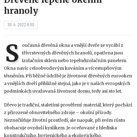
hranoly
30. 6. 2022 8:00
S
oučasná dřevěná okna a vnější dveře se vyrábí z
třívrstevných dřevěných hranolů, opatřena jsou
izolačním sklem nebo tepelněizolačním panelem.
Okna navíc celoobvodovým kováním a vícestupňovým
těsněním. Při běžné údržbě je životnost dřevěných eurooken
a vnějších dveří přibližně stejná, jako je v našich evropských
podmínkách uvažovaná životnost domu, tedy asi sto let.
Dřevo je tradiční, staletími prověřený materiál, který pochází
z přirozeně obnovitelného zdroje – okolní přírody.
Neznečišťuje životní prostředí, ale naopak, při svém růstu
obohacuje ovzduší kyslíkem. Je oceňované z hlediska
konstrukčního, hygienického a ekologického.