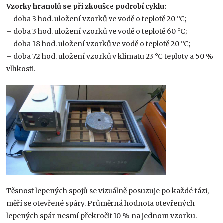
Vzorky hranolů se při zkoušce podrobí cyklu:
– doba 3 hod. uložení vzorků ve vodě o teplotě 20 °C;
– doba 3 hod. uložení vzorků ve vodě o teplotě 60 °C;
– doba 18 hod. uložení vzorků ve vodě o teplotě 20 °C;
– doba 72 hod. uložení vzorků v klimatu 23 °C teploty a 50 %
vlhkosti.
Těsnost lepených spojů se vizuálně posuzuje po každé fázi,
měří se otevřené spáry. Průměrná hodnota otevřených
lepených spár nesmí překročit 10 % na jednom vzorku.