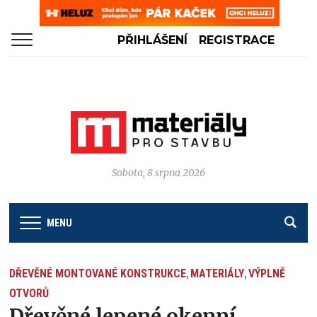
PŘIHLÁŠENÍ
REGISTRACE
Sobota, 8 srpna 2026
MENU
DŘEVĚNÉ MONTOVANÉ KONSTRUKCE
MATERIÁLY
VÝPLNĚ
,
,
OTVORŮ
Dřevěné lepené okenní