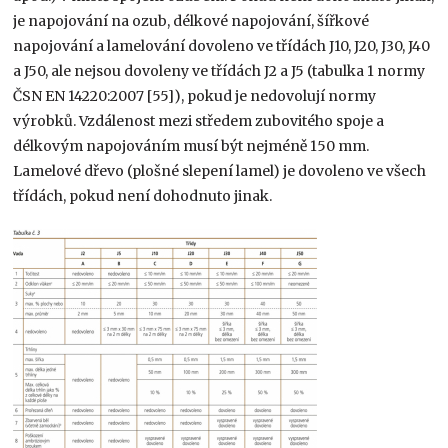
je napojování na ozub, délkové napojování, šířkové
napojování a lamelování dovoleno ve třídách J10, J20, J30, J40
a J50, ale nejsou dovoleny ve třídách J2 a J5 (tabulka 1 normy
ČSN EN 14220:2007 [55]), pokud je nedovolují normy
výrobků. Vzdálenost mezi středem zubovitého spoje a
délkovým napojováním musí být nejméně 150 mm.
Lamelové dřevo (plošné slepení lamel) je dovoleno ve všech
třídách, pokud není dohodnuto jinak.