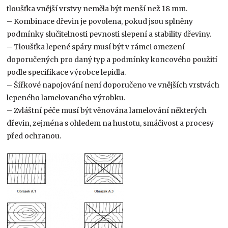
tloušťka vnější vrstvy neměla být menší než 18 mm.
– Kombinace dřevin je povolena, pokud jsou splněny
podmínky slučitelnosti pevnosti slepení a stability dřeviny.
– Tloušťka lepené spáry musí být v rámci omezení
doporučených pro daný typ a podmínky koncového použití
podle specifikace výrobce lepidla.
– Šířkové napojování není doporučeno ve vnějších vrstvách
lepeného lamelovaného vý­robku.
– Zvláštní péče musí být věnována lamelování některých
dřevin, zejména s ohledem na hustotu, smáčivost a procesy
před ochranou.