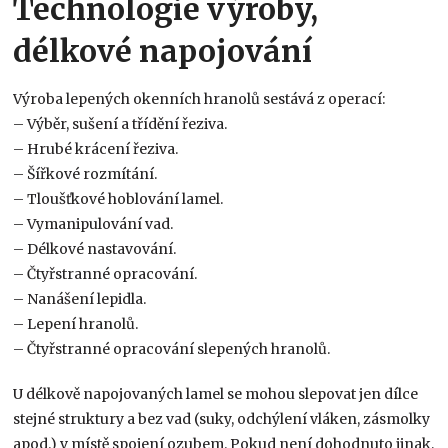
Technologie výroby,
délkové napojování
Výroba lepených okenních hranolů sestává z operací:
– Výběr, sušení a třídění řeziva.
– Hrubé krácení řeziva.
– Šířkové rozmítání.
– Tloušťkové hoblování lamel.
– Vymanipulování vad.
– Délkové nastavování.
– Čtyřstranné opracování.
– Nanášení lepidla.
– Lepení hranolů.
– Čtyřstranné opracování slepených hranolů.
U délkově napojovaných lamel se mohou slepovat jen dílce
stejné struktury a bez vad (suky, odchýlení vláken, zásmolky
apod.) v místě spojení ozubem. Pokud není dohodnuto jinak,