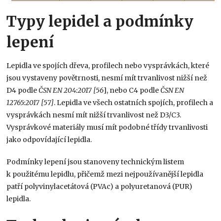
Typy lepidel a podmínky
lepení
Lepidla ve spojích dřeva, profilech nebo vysprávkách, které
jsou vystaveny povětrnosti, nesmí mít trvanlivost nižší než
D4 podle
ČSN EN 204:2017 [56
], nebo C4 podle
ČSN EN
12765:2017 [57]
. Lepidla ve všech ostatních spojích, profilech a
vysprávkách nesmí mít nižší trvanlivost než D3/C3.
Vysprávkové materiály musí mít podobné třídy trvanlivosti
jako odpovídající lepidla.
Podmínky lepení jsou stanoveny technickým listem
k použitému lepidlu, přičemž mezi nejpoužívanější lepidla
patří polyvinylacetátová (PVAc) a polyuretanová (PUR)
lepidla.