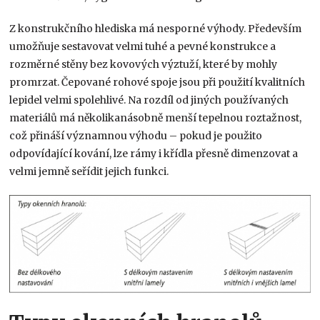
Z konstrukčního hlediska má nesporné výhody. Především
umožňuje sestavovat velmi tuhé a pevné konstrukce a
rozměrné stěny bez kovových výztuží, které by mohly
promrzat. Čepované rohové spoje jsou při použití kvalitních
lepidel velmi spolehlivé. Na rozdíl od jiných používaných
materiálů má několikanásobně menší tepelnou roztažnost,
což přináší významnou výhodu – pokud je použito
odpovídající kování, lze rámy i křídla přesně dimenzovat a
velmi jemně seřídit jejich funkci.